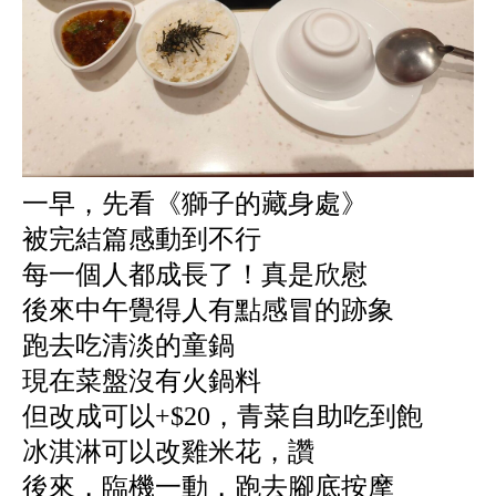
一早，先看《獅子的藏身處》
被完結篇感動到不行
每一個人都成長了！真是欣慰
後來中午覺得人有點感冒的跡象
跑去吃清淡的童鍋
現在菜盤沒有火鍋料
但改成可以+$20，青菜自助吃到飽
冰淇淋可以改雞米花，讚
後來，臨機一動，跑去腳底按摩