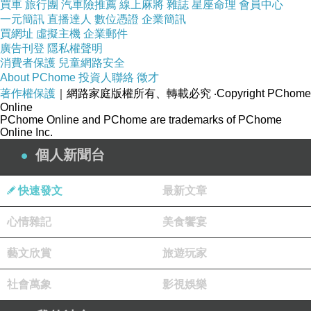
買車
旅行團
汽車險推薦
線上麻將
雜誌
星座命理
會員中心
一元簡訊
直播達人
數位憑證
企業簡訊
買網址
虛擬主機
企業郵件
廣告刊登
隱私權聲明
消費者保護
兒童網路安全
About PChome
投資人聯絡
徵才
著作權保護
｜網路家庭版權所有、轉載必究
‧Copyright PChome
Online
PChome Online and PChome are trademarks of PChome
Online Inc.
個人新聞台
快速發文
最新文章
心情雜記
美食饗宴
藝文欣賞
旅遊玩家
社會萬象
影視娛樂