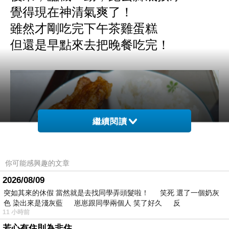
覺得現在神清氣爽了！
雖然才剛吃完下午茶雞蛋糕
但還是早點來去把晚餐吃完！
繼續閱讀
你可能感興趣的文章
2026/08/09
突如其來的休假 當然就是去找同學弄頭髮啦！ 笑死 選了一個奶灰
色 染出來是淺灰藍 崽崽跟同學兩個人 笑了好久 反
11 小時前
若心有住則為非住