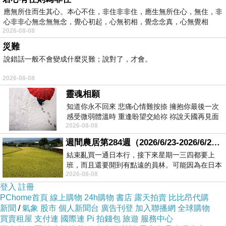
應無所住而生其心。本心不住，非住非非住，應生無所住心，無住，非
心非非心無念無無念，覺心初起，心無初相，覺念念真，心無覺相
2026-08-08
災難
日記0316
上一篇：
說錯話一般不會變成什麼災難；說對了，才會。
日記0319
下一篇：
2026-08-08
靈魂相願
知道你永不回來 悲痛心情難按捺 擁抱你最後一次
感受微弱體溫時 重逢盼望交給祢 祢說天國再見面
2026-08-08
此刻忍淚說別離 他日靈魂再
週間農居第284週（2026/6/23-2026/6/24) 夏至 金黃稻浪洋溢豐收喜悅
結束亂買一通日本行，接下來星期一三四都要上
班，而且還要開到有點遠的員林。可能因為在日本
2026-08-08
花不少錢，星期一出門上班時，心裡沒有一
登入
註冊
PChome首頁
線上購物
24h購物
書店
露天拍賣
比比昂代購
新聞
/
氣象
股市
個人新聞台
廣告刊登
加入聯播網
全球購物
買賣租屋
支付連
國際連
Pi 拍錢包
旅遊
服務中心