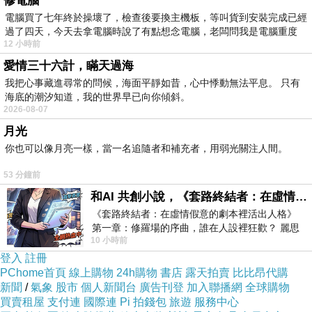
修電腦
幾個人，吃吃喝喝伴以話語聲，就是熱
電腦買了七年終於操壞了，檢查後要換主機板，等叫貨到安裝完成已經
鬧。
過了四天，今天去拿電腦時說了有點想念電腦，老闆問我是電腦重度
12 小時前
然後，散步回家時，又帶周媽去清原吃
愛情三十六計，瞞天過海
碗相思紅豆湯。
我把心事藏進尋常的問候，海面平靜如昔，心中悸動無法平息。 只有
今天的品質，我很滿意！
海底的潮汐知道，我的世界早已向你傾斜。
2026-08-07
有時候的，紅豆煮的不夠好。
月光
你也可以像月亮一樣，當一名追隨者和補充者，用弱光關注人間。
53 分鐘前
和AI 共創小說，《套路終結者：在虛情假意的劇本裡活出人格》
《套路終結者：在虛情假意的劇本裡活出人格》
第一章：修羅場的序曲，誰在人設裡狂歡？ 麗思
10 小時前
卡爾頓酒店的總統套房內，燈光昏
登入
註冊
PChome首頁
線上購物
24h購物
書店
露天拍賣
比比昂代購
新聞
/
氣象
股市
個人新聞台
廣告刊登
加入聯播網
全球購物
買賣租屋
支付連
國際連
Pi 拍錢包
旅遊
服務中心