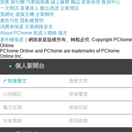
買車
旅行團
汽車險推薦
線上麻將
雜誌
星座命理
會員中心
一元簡訊
直播達人
數位憑證
企業簡訊
買網址
虛擬主機
企業郵件
周媽晚餐。
廣告刊登
隱私權聲明
消費者保護
兒童網路安全
下周周媽就要去當義賣品的義工啦！
About PChome
投資人聯絡
徵才
說一下個人意見好了。
著作權保護
｜網路家庭版權所有、轉載必究
‧Copyright PChome
Online
或許有人會覺得募資就好了，很快。
PChome Online and PChome are trademarks of PChome
但是！一起分工做事獲取利益，才是招
Online Inc.
攬人心的真本事。
個人新聞台
而那，也是向心力的一種信願行。
快速發文
最新文章
心情雜記
美食饗宴
藝文欣賞
旅遊玩家
日記0125
上一篇：
社會萬象
影視娛樂
日記0127
下一篇：