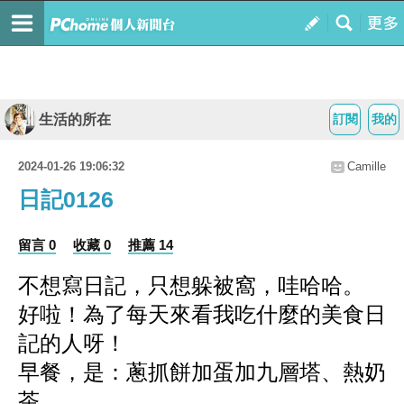
生活的所在
訂閱
我的
2024-01-26 19:06:32
Camille
日記0126
留言 0
收藏 0
推薦 14
不想寫日記，只想躲被窩，哇哈哈。
好啦！為了每天來看我吃什麼的美食日
記的人呀！
早餐，是：蔥抓餅加蛋加九層塔、熱奶
茶。