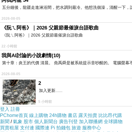
阿我阿龍 54
五分鐘後，龍疆走進淋浴間，把水調到最冷。他想洗個澡，清醒一下，
2026-08-05
《阮ㄟ阿爸》｜2026 父親節最催淚台語歌曲
《阮ㄟ阿爸》｜2026 父親節最催淚台語歌曲
22 小時前
我與AI討論的小說劇情(10)
第十章：炎王的代價 清晨。 堯禹舜是被系統提示音吵醒的。 電腦螢幕不停
2026-08-05
2
加入更新......
5 小時前
登入
註冊
PChome首頁
線上購物
24h購物
書店
露天拍賣
比比昂代購
新聞
/
氣象
股市
個人新聞台
廣告刊登
加入聯播網
全球購物
買賣租屋
支付連
國際連
Pi 拍錢包
旅遊
服務中心