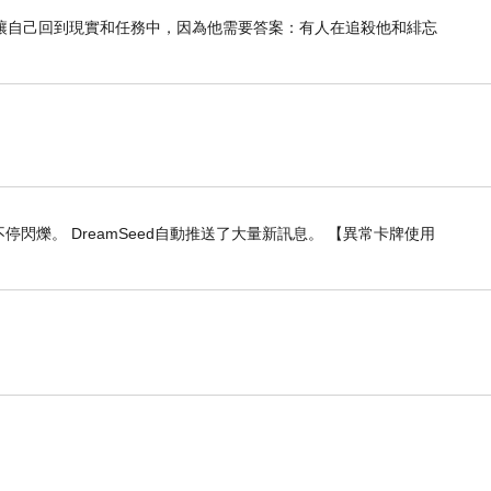
讓自己回到現實和任務中，因為他需要答案：有人在追殺他和緋忘
閃爍。 DreamSeed自動推送了大量新訊息。 【異常卡牌使用