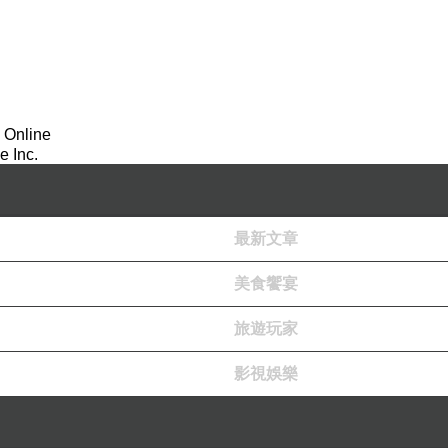
 Online
 Inc.
最新文章
美食饗宴
旅遊玩家
影視娛樂