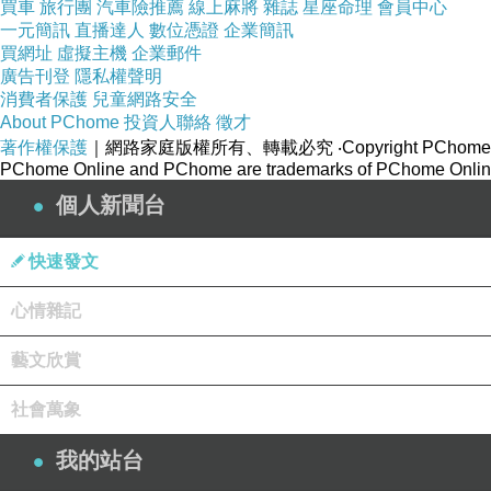
買車
旅行團
汽車險推薦
線上麻將
雜誌
星座命理
會員中心
一元簡訊
直播達人
數位憑證
企業簡訊
買網址
虛擬主機
企業郵件
廣告刊登
隱私權聲明
消費者保護
兒童網路安全
About PChome
投資人聯絡
徵才
著作權保護
｜網路家庭版權所有、轉載必究
‧Copyright PChome
PChome Online and PChome are trademarks of PChome Online
個人新聞台
快速發文
沒有買過這個顏色
心情雜記
就買了
藝文欣賞
中秋佳節換新換心
擺在自己家裡比較沒顧慮
社會萬象
然後被阿姨唸說去學花藝
我的站台
去找書回來自習巴里巴拉