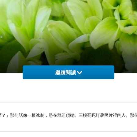
繼續閱讀
留在裡面？」那句話像一根冰刺，懸在群組頂端。三樓死死盯著照片裡的人。那