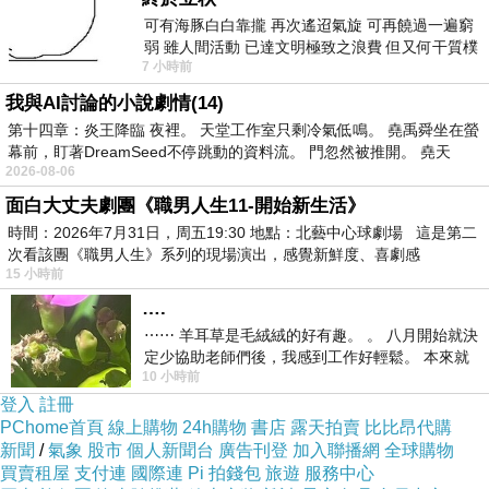
都是身手矯健的殺手住在小鎮過著平凡生活，
可有海豚白白靠攏 再次遙迢氣旋 可再饒過一遍窮
弱 雖人間活動 已達文明極致之浪費 但又何干質樸
幫助小鎮上的居民像是小女孩，不然像是跟居
7 小時前
者 只能白白陪葬
民串門子，大量的文戲為主，文戲本身拍得頗
我與AI討論的小說劇情(14)
平淡。
第十四章：炎王降臨 夜裡。 天堂工作室只剩冷氣低鳴。 堯禹舜坐在螢
幕前，盯著DreamSeed不停跳動的資料流。 門忽然被推開。 堯天
2026-08-06
直到愛爾蘭共和軍一組人馬來到小鎮不小心被
面白大丈夫劇團《職男人生11-開始新生活》
連恩尼遜殺了前來報復，動作場面集中在最後
時間：2026年7月31日，周五19:30 地點：北藝中心球劇場 這是第二
還算可以，千萬不要以為本片是動作連連的動
次看該團《職男人生》系列的現場演出，感覺新鮮度、喜劇感
15 小時前
作片，跟私刑教育3一樣都是殺手計畫歸隱，
….
本片大概就是給專門看連恩尼遜的作品。
⋯⋯ 羊耳草是毛絨絨的好有趣。 。 八月開始就決
定少協助老師們後，我感到工作好輕鬆。 本來就
10 小時前
不是我的工作啊。 真
登入
註冊
PChome首頁
線上購物
24h購物
書店
露天拍賣
比比昂代購
新聞
/
氣象
股市
個人新聞台
廣告刊登
加入聯播網
全球購物
買賣租屋
支付連
國際連
Pi 拍錢包
旅遊
服務中心