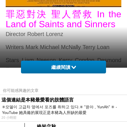
罪惡對決 聖人營救 In the
Land of Saints and Sinners
Director Robert Lorenz
Writers Mark Michael McNally Terry Loan
Stars Liam Neeson Kerry Condon Desmond
繼續閱讀
Eastwood Conor MacNeill
罪惡對決 聖人營救描述過去曾是殺手的連恩尼
你可能感興趣的文章
遜在小鎮過著悠閒的生活，除了偶而幫助一些
這個連結是本豬最愛看的肢體語言
被欺負的人，直到愛爾蘭共和軍小隊來到小鎮
✳️모델이 고급차 옆에서 포즈를 취하고 있다.✳️ "윤아 , YunAh" ✳️ -
改變他的生活。
YouTube 她具備的展現正是本豬為人所缺的最愛
20 小時前
電影有點像是丹佐華盛頓的私刑教育3，同樣
終於立秋