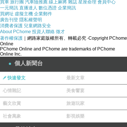
買車
旅行團
汽車險推薦
線上麻將
雜誌
星座命理
會員中心
小丑雙重瘋狂/雙瘋 Joker: Folie à Deux
上一篇：
一元簡訊
直播達人
數位憑證
企業簡訊
電影非常男人/電影不同的男人 A Different Man 2024
買網址
虛擬主機
企業郵件
下一篇：
廣告刊登
隱私權聲明
消費者保護
兒童網路安全
About PChome
投資人聯絡
徵才
著作權保護
｜網路家庭版權所有、轉載必究
‧Copyright PChome
Online
PChome Online and PChome are trademarks of PChome
Online Inc.
個人新聞台
快速發文
最新文章
心情雜記
美食饗宴
藝文欣賞
旅遊玩家
社會萬象
影視娛樂