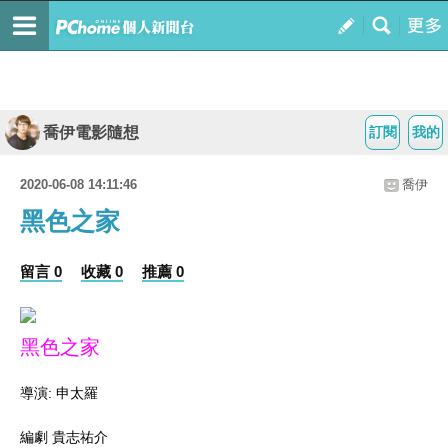
喬伊電影隨想
訂閱
我的
2020-06-08 14:11:46
喬伊
黑色之家
留言 0
收藏 0
推薦 0
黑色之家
導演: 申太羅
編劇 貴志祐介