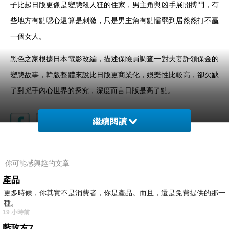
子比起日版更像是變態殺人狂的住家，男主角與凶手展開搏鬥，有
些地方有點噁心還算是刺激，只是男主角有點懦弱到居然然打不贏
一個女人。
黑色之家根據日本電影改編，描述保險員調查一對夫妻詐領保金的
變態故事，韓版整體來說比日版更商業化，娛樂性比較高，卻欠缺
了對兇手內心世界的探究，深度而言日版是高了點。
繼續閱讀
侵入者/詭妹 Intruder
上一篇：
你可能感興趣的文章
靈異405號房/湖畔酒店 Hotel Lake
下一篇：
產品
更多時候，你其實不是消費者，你是產品。而且，還是免費提供的那一
種。
19 小時前
藍玫友7