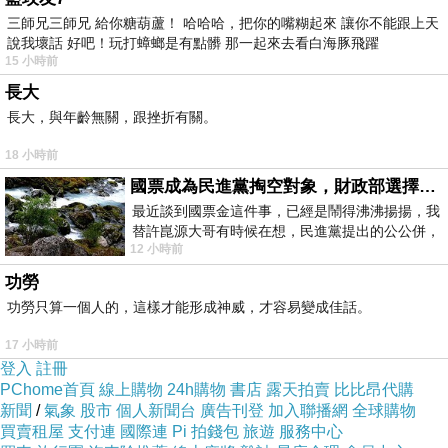
三師兄三師兄 給你糖葫蘆！ 哈哈哈，把你的嘴糊起來 讓你不能跟上天
說我壞話 好吧！玩打蟑螂是有點髒 那一起來去看白海豚飛躍
15 小時前
長大
長大，與年齡無關，跟挫折有關。
18 小時前
國票成為民進黨掏空對象，財政部選擇性失憶
最近談到國票金這件事，已經是鬧得沸沸揚揚，我
替許崑源大哥有時候在想，民進黨提出的公公併，
12 小時前
其實就是想要國庫通黨庫，鬧出最大的醜
功勞
功勞只算一個人的，這樣才能形成神威，才容易變成佳話。
17 小時前
登入
註冊
PChome首頁
線上購物
24h購物
書店
露天拍賣
比比昂代購
新聞
/
氣象
股市
個人新聞台
廣告刊登
加入聯播網
全球購物
買賣租屋
支付連
國際連
Pi 拍錢包
旅遊
服務中心