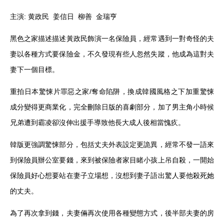
主演: 黄政民 姜信日 柳善 金瑞亨
黑色之家描述描述黃政民飾演一名保險員，經常遇到一對奇怪的夫
妻以各種方式要保險金，不久發現有些人忽然失蹤，他成為這對夫
妻下一個目標。
重拍日本驚悚片罪惡之家/奪命陷阱，換成韓國風格之下加重驚悚
成分變得更商業化，完全刪除日版的喜劇部分，加了男主角小時候
兄弟遭到霸凌卻沒伸出援手導致他長大成人後相當愧疚。
韓版更強調驚悚部分，包括丈夫外表設定更詭異，經常不發一語來
到保險員辦公室要錢，來到被保險者家目睹小孩上吊自殺，一開始
保險員好心想要站在妻子立場想，沒想到妻子語出驚人要他殺死她
的丈夫。
為了再次拿到錢，夫妻倆再次使用各種變態方式，後半部夫妻的房