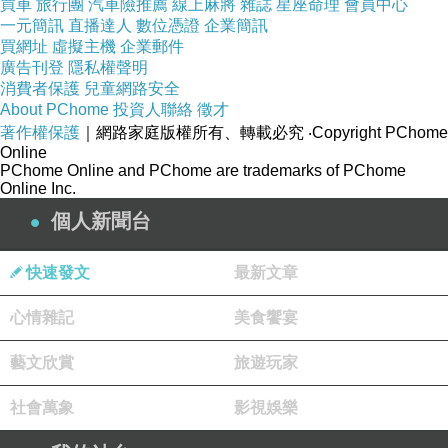
買車
旅行團
汽車險推薦
線上麻將
雜誌
星座命理
會員中心
一元簡訊
直播達人
數位憑證
企業簡訊
買網址
虛擬主機
企業郵件
廣告刊登
隱私權聲明
消費者保護
兒童網路安全
About PChome
投資人聯絡
徵才
著作權保護
｜網路家庭版權所有、轉載必究
‧Copyright PChome
Online
PChome Online and PChome are trademarks of PChome
Online Inc.
個人新聞台
快速發文
最新文章
心情雜記
美食饗宴
藝文欣賞
旅遊玩家
社會萬象
影視娛樂