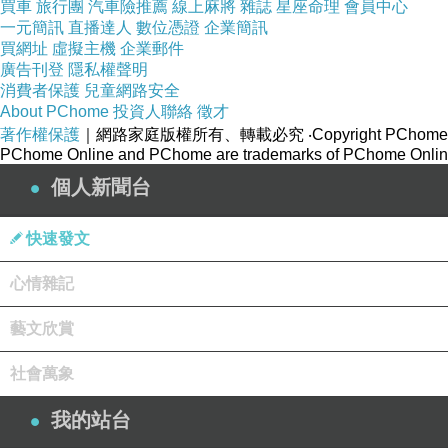
買車
旅行團
汽車險推薦
線上麻將
雜誌
星座命理
會員中心
一元簡訊
直播達人
數位憑證
企業簡訊
買網址
虛擬主機
企業郵件
廣告刊登
隱私權聲明
消費者保護
兒童網路安全
About PChome
投資人聯絡
徵才
著作權保護
｜網路家庭版權所有、轉載必究
‧Copyright PChome
PChome Online and PChome are trademarks of PChome Online
個人新聞台
快速發文
心情雜記
藝文欣賞
社會萬象
我的站台