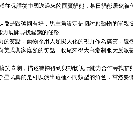
頭派往保護從中國送過來的國寶貓熊，某日貓熊居然被
走像是跟強國有好，男主角設定是個討厭動物的單親
能力展開尋找貓熊的任務。
力的笑點，動物採用人類擬人化的視野作為搞笑，還
向美式與家庭類的笑話，收尾來得大高潮制服大反派
的搞笑喜劇，描述警探得到與動物說話能力合作尋找貓
李星民真的是可以演出這種不同類型的角色，當然要