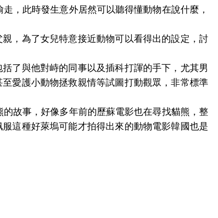
偷走，此時發生意外居然可以聽得懂動物在說什麼，
父親，為了女兒特意接近動物可以看得出的設定，討
包括了與他對峙的同事以及插科打諢的手下，尤其男
甚至愛護小動物拯救親情等試圖打動觀眾，非常標準
熊的故事，好像多年前的歷蘇電影也在尋找貓熊，整
佩服這種好萊塢可能才拍得出來的動物電影韓國也是