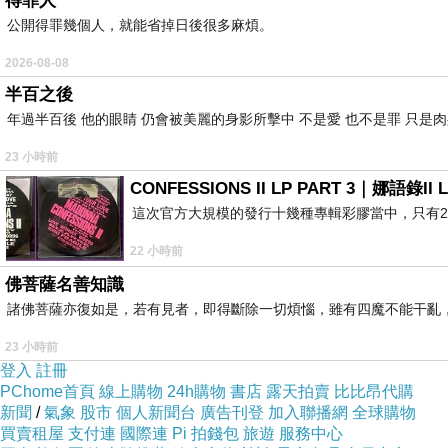
得罪人
公開得罪幾個人，就能省掉日後很多麻煩。
2026-08-08
半百之後
年過半百後 他的眼睛 仍會被美麗的身影所擊中 不是愛 也不是罪 只是
23 小時前
CONFESSIONS II LP PART 3｜娜語錄II L
這次官方大規模的發行十幾種專輯彩膠當中，只有2
22 小時前
佛菩薩名善知識
諸佛菩薩亦復如是，若有見者，即得斷除一切煩惱，雖有四魔不能干亂
23 小時前
登入
註冊
PChome首頁
線上購物
24h購物
書店
露天拍賣
比比昂代購
新聞
/
氣象
股市
個人新聞台
廣告刊登
加入聯播網
全球購物
買賣租屋
支付連
國際連
Pi 拍錢包
旅遊
服務中心