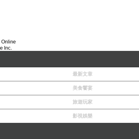
 Online
 Inc.
最新文章
美食饗宴
旅遊玩家
影視娛樂