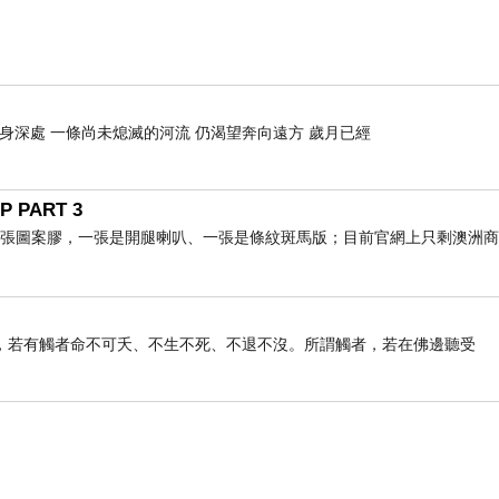
肉身深處 一條尚未熄滅的河流 仍渴望奔向遠方 歲月已經
P PART 3
張圖案膠，一張是開腿喇叭、一張是條紋斑馬版；目前官網上只剩澳洲商店A
，若有觸者命不可夭、不生不死、不退不沒。所謂觸者，若在佛邊聽受