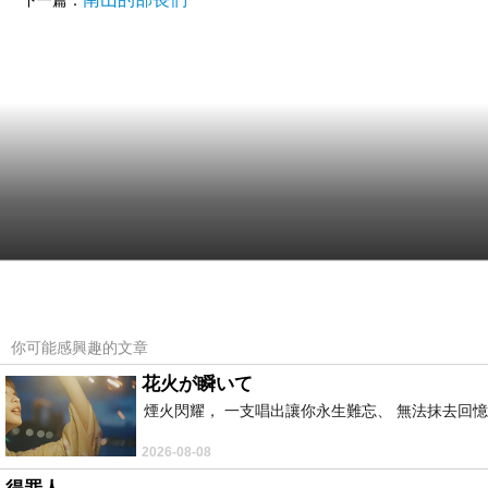
下一篇：
你可能感興趣的文章
花火が瞬いて
煙火閃耀， 一支唱出讓你永生難忘、 無法抹去回
2026-08-08