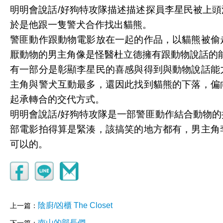
明明會說話/好狗特攻隊描述描述探員李星民被上
於是他跟一隻警犬合作找出貓熊。
警匪動作跟動物電影放在一起的作品，以貓熊被偷
厭動物的男主角像是怪醫杜立德擁有跟動物說話的
有一部分是彰顯李星民的喜感與得到與動物說話能
主角與警犬互動最多，還因此找到貓熊的下落，偏
起承轉合的交代方式。
明明會說話/好狗特攻隊是一部警匪動作結合動物
部電影拍得算是緊湊，該搞笑的地方都有，男主角
可以的。
陰廚/凶櫃 The Closet
上一篇：
南山的部長們