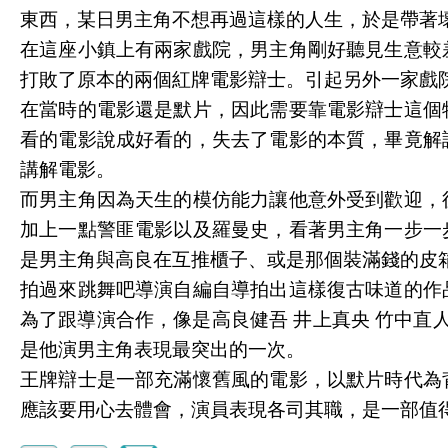
東西，某日男主角不想再過這樣的人生，於是帶著
在這座小鎮上有兩家戲院，男主角剛好聽見生意較
打敗了原本的兩個紅牌電影辯士。引起另外一家戲
在當時的電影還是默片，因此需要靠電影辯士這個
看的電影說成好看的，失去了電影的本質，畢竟解
講解電影。
而男主角因為天生的模仿能力讓他意外受到歡迎，
加上一點警匪電影以及羅曼史，看著男主角一步一
是男主角與高良在互推櫃子、或是那個裝滿錢的皮
拍過來跳舞吧導演自編自導拍出這樣復古味道的作
為了跟導演合作，像是高良健吾 井上真央 竹中直
是他演男主角表現最突出的一次。
王牌辯士是一部充滿懷舊風的電影，以默片時代為
應該要用心去體會，演員表現各司其職，是一部值