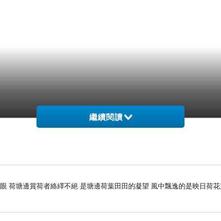
繼續閱讀
開眼 荷塘邊賞荷者絡繹不絕 是塘邊荷葉田田的凝望 風中飄逸的是映日荷