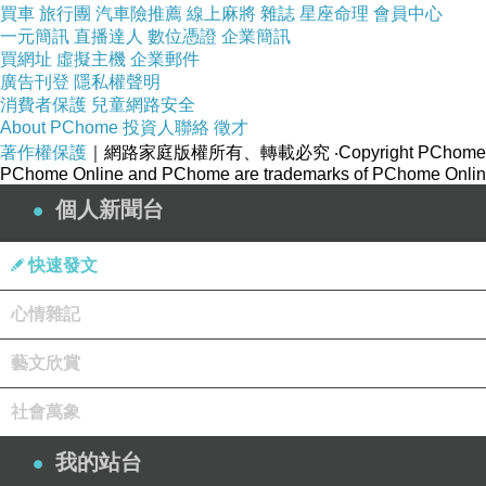
買車
旅行團
汽車險推薦
線上麻將
雜誌
星座命理
會員中心
一元簡訊
直播達人
數位憑證
企業簡訊
買網址
虛擬主機
企業郵件
廣告刊登
隱私權聲明
消費者保護
兒童網路安全
About PChome
投資人聯絡
徵才
著作權保護
｜網路家庭版權所有、轉載必究
‧Copyright PChome
PChome Online and PChome are trademarks of PChome Online
個人新聞台
快速發文
心情雜記
藝文欣賞
社會萬象
我的站台