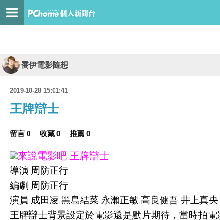
喬伊電影隨想
2019-10-28 15:01:41
王牌辯士
留言 0
收藏 0
推薦 0
來說電影吧 王牌辯士
導演 周防正行
編劇 周防正行
演員 成田凌 黑島結菜 永瀨正敏 高良健吾 井上真央
王牌辯士背景設定於電影還是默片期待，當時拍電