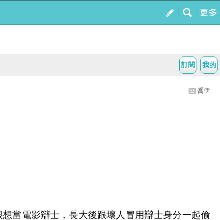
訂閱
我的
喬伊
很想當電影辯士，長大後跟壞人冒用辯士身分一起偷