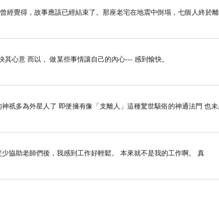
我曾經覺得，故事應該已經結束了。那座老宅在地震中倒塌，七個人終於
快其心意 而以， 做某些事情讓自己的內心--- 感到愉快。
神祇多為外星人了 即便擁有像「支離人」這種驚世駭俗的神通法門 也未
定少協助老師們後，我感到工作好輕鬆。 本來就不是我的工作啊。 真