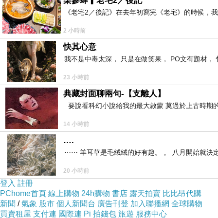
柒參肆▎老宅2／後記
《老宅2／後記》在去年初寫完《老宅》的時候，
2 小時前
快其心意
我不是中毒太深， 只是在做笑果， PO文有題材， 
23 小時前
典藏封面聊兩句-【支離人】
要說看科幻小說給我的最大啟蒙 莫過於上古時期的
14 小時前
….
⋯⋯ 羊耳草是毛絨絨的好有趣。 。 八月開始就決
20 小時前
登入
註冊
PChome首頁
線上購物
24h購物
書店
露天拍賣
比比昂代購
新聞
/
氣象
股市
個人新聞台
廣告刊登
加入聯播網
全球購物
買賣租屋
支付連
國際連
Pi 拍錢包
旅遊
服務中心