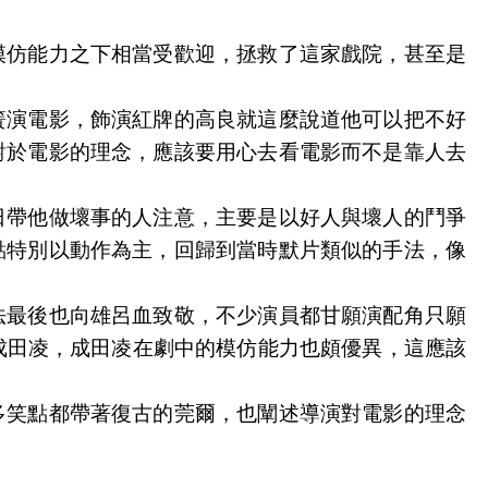
模仿能力之下相當受歡迎，拯救了這家戲院，甚至是
簧演電影，飾演紅牌的高良就這麼說道他可以把不好
對於電影的理念，應該要用心去看電影而不是靠人去
日帶他做壞事的人注意，主要是以好人與壞人的鬥爭
點特別以動作為主，回歸到當時默片類似的手法，像
法最後也向雄呂血致敬，不少演員都甘願演配角只願
角成田凌，成田凌在劇中的模仿能力也頗優異，這應該
多笑點都帶著復古的莞爾，也闡述導演對電影的理念