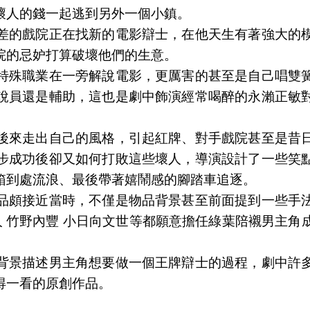
壞人的錢一起逃到另外一個小鎮。
差的戲院正在找新的電影辯士，在他天生有著強大的
院的忌妒打算破壞他們的生意。
特殊職業在一旁解說電影，更厲害的甚至是自己唱雙
說員還是輔助，這也是劇中飾演經常喝醉的永瀨正敏
後來走出自己的風格，引起紅牌、對手戲院甚至是昔
步成功後卻又如何打敗這些壞人，導演設計了一些笑
箱到處流浪、最後帶著嬉鬧感的腳踏車追逐。
品頗接近當時，不僅是物品背景甚至前面提到一些手
人 竹野內豐 小日向文世等都願意擔任綠葉陪襯男主
背景描述男主角想要做一個王牌辯士的過程，劇中許
得一看的原創作品。