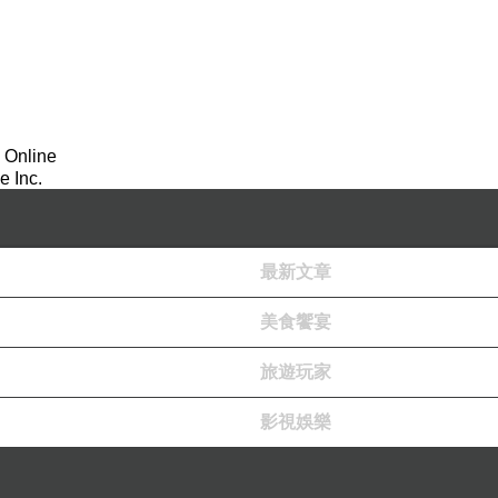
 Online
 Inc.
最新文章
美食饗宴
旅遊玩家
影視娛樂