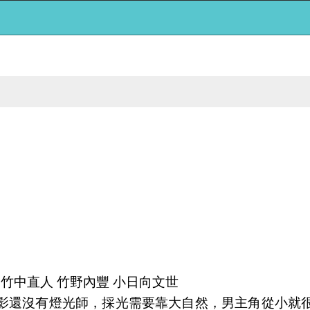
 竹中直人 竹野內豐 小日向文世
影還沒有燈光師，採光需要靠大自然，男主角從小就