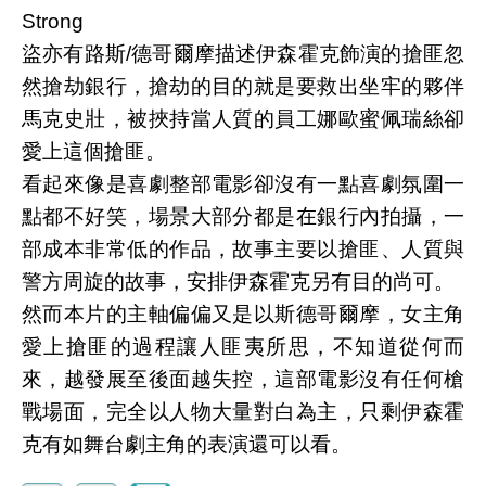
Strong
盜亦有路斯/德哥爾摩描述伊森霍克飾演的搶匪忽
然搶劫銀行，搶劫的目的就是要救出坐牢的夥伴
馬克史壯，被挾持當人質的員工娜歐蜜佩瑞絲卻
愛上這個搶匪。
看起來像是喜劇整部電影卻沒有一點喜劇氛圍一
點都不好笑，場景大部分都是在銀行內拍攝，一
部成本非常低的作品，故事主要以搶匪、人質與
警方周旋的故事，安排伊森霍克另有目的尚可。
然而本片的主軸偏偏又是以斯德哥爾摩，女主角
愛上搶匪的過程讓人匪夷所思，不知道從何而
來，越發展至後面越失控，這部電影沒有任何槍
戰場面，完全以人物大量對白為主，只剩伊森霍
克有如舞台劇主角的表演還可以看。