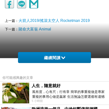
火箭人2019/搖滾太空人 Rocketman 2019
上一篇：
賭命大富翁 Animal
下一篇：
繼續閱讀
你可能感興趣的文章
人生，隨意就好
風有度，心有尺；行有章 簡單的事重複做是專家
重複的事用心做是贏家 生活無論怎麼選都有遺憾
5 小時前
所以開心就好 生活不會辜負認真