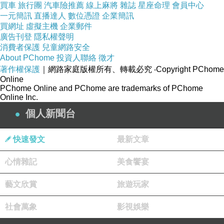
買車
旅行團
汽車險推薦
線上麻將
雜誌
星座命理
會員中心
一元簡訊
直播達人
數位憑證
企業簡訊
買網址
虛擬主機
企業郵件
廣告刊登
隱私權聲明
消費者保護
兒童網路安全
About PChome
投資人聯絡
徵才
著作權保護
｜網路家庭版權所有、轉載必究
‧Copyright PChome
Online
PChome Online and PChome are trademarks of PChome
Online Inc.
個人新聞台
快速發文
最新文章
心情雜記
美食饗宴
藝文欣賞
旅遊玩家
社會萬象
影視娛樂