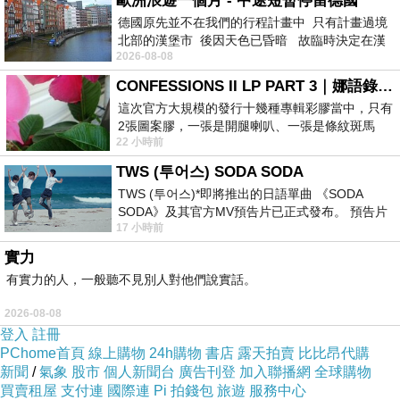
歐洲浪遊一個月 - 中途短暫停留德國
德國原先並不在我們的行程計畫中 只有計畫過境
北部的漢堡市 後因天色已昏暗 故臨時決定在漢
2026-08-08
堡市吃晚餐和過夜
CONFESSIONS II LP PART 3｜娜語錄II LP PART 3
這次官方大規模的發行十幾種專輯彩膠當中，只有
2張圖案膠，一張是開腿喇叭、一張是條紋斑馬
22 小時前
版；目前官網上只剩澳洲商店AU STORE
TWS (투어스) SODA SODA
TWS (투어스)*即將推出的日語單曲 《SODA
SODA》及其官方MV預告片已正式發布。 預告片
17 小時前
一經發布， 就引發了粉絲們對這次夏季回
實力
有實力的人，一般聽不見別人對他們說實話。
2026-08-08
登入
註冊
PChome首頁
線上購物
24h購物
書店
露天拍賣
比比昂代購
新聞
/
氣象
股市
個人新聞台
廣告刊登
加入聯播網
全球購物
買賣租屋
支付連
國際連
Pi 拍錢包
旅遊
服務中心