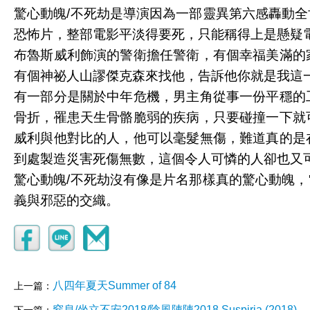
驚心動魄/不死劫是導演因為一部靈異第六感轟動
恐怖片，整部電影平淡得要死，只能稱得上是懸疑
布魯斯威利飾演的警衛擔任警衛，有個幸福美滿的
有個神祕人山謬傑克森來找他，告訴他你就是我這
有一部分是關於中年危機，男主角從事一份平穩的
骨折，罹患天生骨骼脆弱的疾病，只要碰撞一下就
威利與他對比的人，他可以毫髮無傷，難道真的是
到處製造災害死傷無數，這個令人可憐的人卻也又
驚心動魄/不死劫沒有像是片名那樣真的驚心動魄
義與邪惡的交織。
八四年夏天Summer of 84
上一篇：
窒息/坐立不安2018/陰風陣陣2018 Suspiria (2018)