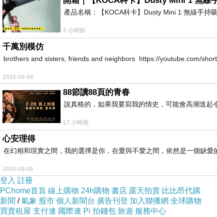
開箱｜【KOCA科卡】Dusty Mini 1 無
產品名稱：【KOCA科卡】Dusty Mini 1 無線手
4 小時前
千萬別模仿
brothers and sisters, friends and neighbors https://youtube.com/s
2026-08-06
88節讀88頁的青春
說真格的，如果我要寫我的情史，可能會高潮迭起令
17 小時前
心安理得
在幻相和現實之間，我的選擇是你，在愛與不愛之間，依然是一個缺愛
2026-08-06
登入
註冊
PChome首頁
線上購物
24h購物
書店
露天拍賣
比比昂代購
新聞
/
氣象
股市
個人新聞台
廣告刊登
加入聯播網
全球購物
買賣租屋
支付連
國際連
Pi 拍錢包
旅遊
服務中心