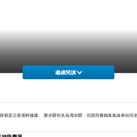
繼續閱讀
章，將會出現在新聞台首頁哈燒文章區塊輪播。請您繼續保持
路都是沿著溪畔修建。 樂水驛初名為濁水驛，但因與臺鐵集集線車站同名，