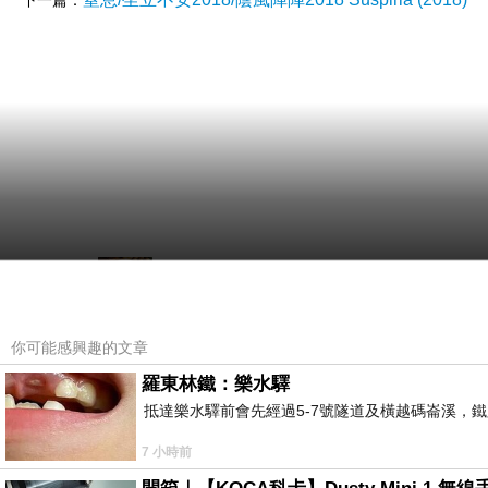
下一篇：
新聞台Blog小天使
2019-01-07 17:02:52
親愛的台長︰
你可能感興趣的文章
恭喜您！此篇文章極為優質，獲選為本日哈燒文
的內容，加油！
羅東林鐵：樂水驛
抵達樂水驛前會先經過5-7號隧道及橫越碼崙溪，鐵
7 小時前