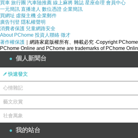
買車
旅行團
汽車險推薦
線上麻將
雜誌
星座命理
會員中心
一元簡訊
直播達人
數位憑證
企業簡訊
買網址
虛擬主機
企業郵件
廣告刊登
隱私權聲明
消費者保護
兒童網路安全
About PChome
投資人聯絡
徵才
著作權保護
｜網路家庭版權所有、轉載必究
‧Copyright PChome
PChome Online and PChome are trademarks of PChome Online
個人新聞台
快速發文
心情雜記
藝文欣賞
社會萬象
我的站台