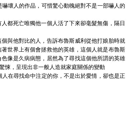
是嚇壞人的作品，可惜驚心動魄絕對不是一部嚇人的
有人都死亡唯獨他一個人活了下來卻毫髮無傷，隔日
這個與他對比的人，告訴布魯斯威利從他打娘胎時就
信著世界上有個會拯救他的英雄，這個人就是布魯斯
角色像是久病病態，居然為了尋找這個他所謂的英雄
驚悚，呈現出非一般人造就家庭關係的變動
個人在尋找命中注定的你，不是出於愛情，卻也是正