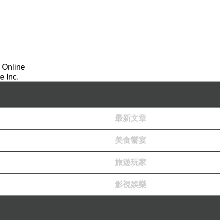
 Online
 Inc.
最新文章
美食饗宴
旅遊玩家
影視娛樂