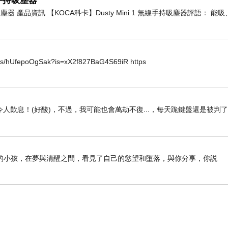
線手持吸塵器
持吸塵器 產品資訊 【KOCA科卡】Dusty Mini 1 無線手持吸塵器評語： 
horts/hUfepoOgSak?is=xX2f827BaG4S69iR https
人歎息！(好酸)，不過，我可能也會萬劫不復...，每天跪鍵盤還是被判
的小孩，在夢與清醒之間，看見了自己的慾望和墮落，與你分享，你説