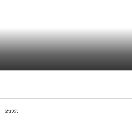
每日撰寫文章的好習慣，期待您提供讀者更多精采
於1953