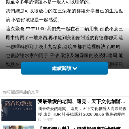
期至今多年的情誼不是一般人可以理解的。
我們總是可以很放心的在三朵花的群組分享自己的生活點
滴,不管好壞總是一起感受。
這次聚會,中午11:00,我們先一起在石二鍋用餐,然後移駕三
鳳中街買了一堆東西,再移駕到美術館附近的肯德雞聊天,這
一聊啊就聊到了晚上九點多,連晚餐都在這裡解決了,哈哈~
也很謝謝水家的阿芋.子濬.棠淳及姍霖家的綾綾和建周,能
默默在一旁的陪伴我們,讓我們三朵花能好好的聊天聊個夠
繼續閱讀
沒有被打擾~
我覺得我運氣很好🤗,在人生的每個階段總能遇到合得來的
朋友,是運氣好也是好福氣,我相當相當相當的珍惜,友情萬
你可能感興趣的文章
歲!!! 愛妳們唷~🌺🌺🌺
我最敬愛的老闆、遠見．天下文化創辦人高希均教授
我最敬愛的老闆、遠見．天下文化創辦人高希均教
授 遠見 HBR 社長楊瑪利 2026.08.06 我最敬愛的
10 小時前
老闆、遠見．天下文化創辦人高希均教