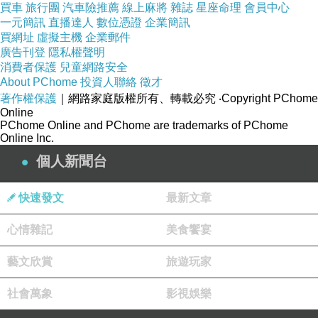
買車
旅行團
汽車險推薦
線上麻將
雜誌
星座命理
會員中心
一元簡訊
直播達人
數位憑證
企業簡訊
買網址
虛擬主機
企業郵件
廣告刊登
隱私權聲明
消費者保護
兒童網路安全
About PChome
投資人聯絡
徵才
著作權保護
｜網路家庭版權所有、轉載必究
‧Copyright PChome
Online
PChome Online and PChome are trademarks of PChome
Online Inc.
個人新聞台
快速發文
最新文章
心情雜記
美食饗宴
藝文欣賞
旅遊玩家
社會萬象
影視娛樂