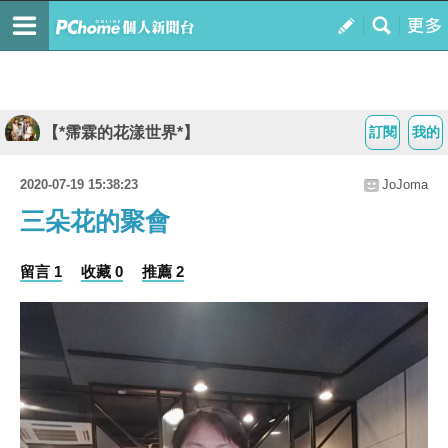
【*霈霖的花漾世界*】
訂閱
我的
2020-07-19 15:38:23
JoJoma
三朵花的聚會
留言 1
收藏 0
推薦 2