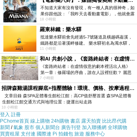
【電影圈八卦】：媒體揭發奧斯卡動畫項目投票醜聞！好萊塢為什麼看不起動畫電影？
不知道大家有沒有發現，有一種人真的很神奇，如
果你跟他說：「我昨天去看動畫電影」，他就會露
18 小時前
出一種慈祥的微笑，然後問你是不是陪小
羅東林鐵：樂水驛
抵達樂水驛前會先經過5-7號隧道及橫越碼崙溪，
鐵路都是沿著溪畔修建。 樂水驛初名為濁水驛，
11 小時前
但因與臺鐵集集線車站同名，於1953
和AI 共創小說，《套路終結者：在虛情假意的劇本裡活出人格》
《套路終結者：在虛情假意的劇本裡活出人格》
第一章：修羅場的序曲，誰在人設裡狂歡？ 麗思
7 小時前
卡爾頓酒店的總統套房內，燈光昏
招牌森雞湯課程腳底+指壓體驗！環境、價格、按摩過程全紀錄，森SPA足體養生館松江館最新價格表
文章目錄 森SPA足體養生館松江館：高CP值舒壓首選 森SPA足體養
生館松江館交通方式與地理位置：捷運出站走路
10 小時前
登入
註冊
PChome首頁
線上購物
24h購物
書店
露天拍賣
比比昂代購
新聞
/
氣象
股市
個人新聞台
廣告刊登
加入聯播網
全球購物
買賣租屋
支付連
國際連
Pi 拍錢包
旅遊
服務中心