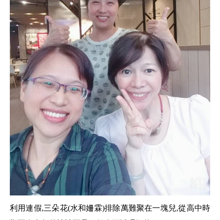
利用連假,三朵花(水和姍霖)排除萬難聚在一塊兒,從高中時