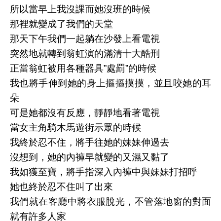
所以當早上我沒課而她沒班的時候
那裡就變成了我們的天堂
那天下午我們一起躺在沙發上看電視
突然地就轉到翁虹演的滿清十大酷刑
正當翁虹被用各種器具”處罰”的時候
我也將手伸到她的身上摳摳摸摸，並且咬她的耳
朵
可是她都沒有反應，靜靜地看著電視
當女主角騎木馬遊街示眾的時候
我終於忍不住，將手往她的妹妹伸過去
沒想到，她的內褲早就變的又濕又黏了
我如獲至寶，將手指深入內褲中與妹妹打招呼
她也終於忍不住叫了出來
我們就在客廳中將衣服脫光，不管落地窗的對面
就有許多人家