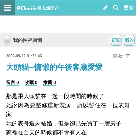
我的性福回憶
訂閱
我的
2002-09-22 01:32:46
揪一下
大頭貓─慵懶的午後客廳愛愛
留言 0
收藏 0
推薦 0
那是跟大頭貓在一起一段時間的時候了
她家因為要整修重新裝潢，所以暫住在一位表哥
家
她的表哥還未結婚，但是卻已先買了一層房子
家裡在白天的時候都不會有人在