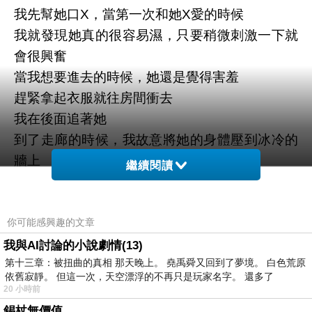
我先幫她口X，當第一次和她X愛的時候
我就發現她真的很容易濕，只要稍微刺激一下就
會很興奮
當我想要進去的時候，她還是覺得害羞
趕緊拿起衣服就往房間衝去
我在後面追著她
到了走廊的時候，我故意將她的身體壓到冰冷的
牆上
繼續閱讀
然後從後面進去，我們就這樣光溜溜地在走廊上
X愛
她興奮地狂叫，我也以更激烈的動作來回應她
你可能感興趣的文章
但是她還是想進去房內，所以我們就邊X愛邊走
我與AI討論的小說劇情(13)
第十三章：被扭曲的真相 那天晚上。 堯禹舜又回到了夢境。 白色荒原
進房中
依舊寂靜。 但這一次，天空漂浮的不再只是玩家名字。 還多了
到了房中我立刻將她壓在床沿，兩個人跪著開始
20 小時前
X
錫杖無價值