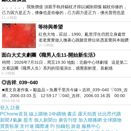
之後的恩愛場面就自己自行想像啦
。。。。。。我無價值 須親手執持錫杖才得以滅除煩惱 錫杖你修的，
己力因力是正力，佛像也是你修的，己力因力是正力，佛光普照也是
大頭貓比較喜歡我幫她口X，我也喜歡這樣做
11 小時前
因為我覺得讓女人舒服時，自己也會覺得很滿足
等待與希望
當女人真的很棒，對吧？
紅色大地，莊喆，1990。亂世浮生仍想立身處世
老老實實做人撫著心跳聽音辨位依憑直覺與本能鑽
在愛愛的時候可以一直不斷地達到高潮
15 小時前
向裂隙的亮處探索另一個心聲另一個共鳴的
享受那興奮的感覺，但是男人一次就玩完啦
面白大丈夫劇團《職男人生11-開始新生活》
所以說男人要樂於享受前戲
時間：2026年7月31日，周五19:30 地點：北藝中心球劇場 這是第二
才能夠享受到真正的快樂
次看該團《職男人生》系列的現場演出，感覺新鮮度、喜劇感
4 小時前
不過女人若也能主動配合，那樂趣會更加倍哦
◎吉祥_039~040
■潘文良著作集＞勵益品＞魚雁千里共今緣＞吉祥_039~040 ▽039_吉
祥。2006.03.03.五 12:59:17 ▽040_吉祥。2006.03.16.四 00:00:
2026-08-06
登入
註冊
PChome首頁
線上購物
24h購物
書店
露天拍賣
比比昂代購
新聞
/
氣象
股市
個人新聞台
廣告刊登
加入聯播網
全球購物
大頭貓─第二次的遊戲
上一篇：
買賣租屋
支付連
國際連
Pi 拍錢包
旅遊
服務中心