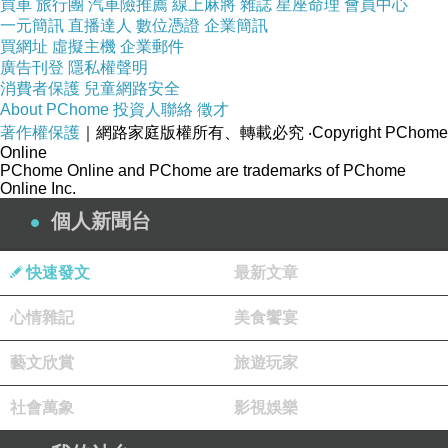
大頭貓─大頭貓附身的愛
下一篇：
買車
旅行團
汽車險推薦
線上麻將
雜誌
星座命理
會員中心
一元簡訊
直播達人
數位憑證
企業簡訊
買網址
虛擬主機
企業郵件
廣告刊登
隱私權聲明
消費者保護
兒童網路安全
About PChome
投資人聯絡
徵才
著作權保護
｜網路家庭版權所有、轉載必究
‧Copyright PChome
Online
PChome Online and PChome are trademarks of PChome
Online Inc.
個人新聞台
快速發文
最新文章
心情雜記
美食饗宴
藝文欣賞
旅遊玩家
社會萬象
影視娛樂