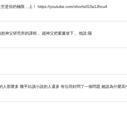
W 唯天空是你的極限，上！ https://youtube.com/shorts/G3a1Jhcu4
上趙德恕神父研究所的課程， 趙神父把窗簾放下， 他說:陽
的人那麼多 幾乎比讀小說的人還多 有位同好問了一個問題 她說為什麼高