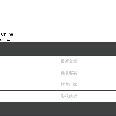
 Online
 Inc.
最新文章
美食饗宴
旅遊玩家
影視娛樂