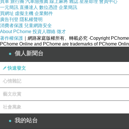
買車
旅行團
汽車險推薦
線上麻將
雜誌
星座命理
會員中心
一元簡訊
直播達人
數位憑證
企業簡訊
買網址
虛擬主機
企業郵件
廣告刊登
隱私權聲明
消費者保護
兒童網路安全
About PChome
投資人聯絡
徵才
著作權保護
｜網路家庭版權所有、轉載必究
‧Copyright PChome
PChome Online and PChome are trademarks of PChome Online
個人新聞台
快速發文
心情雜記
藝文欣賞
社會萬象
我的站台