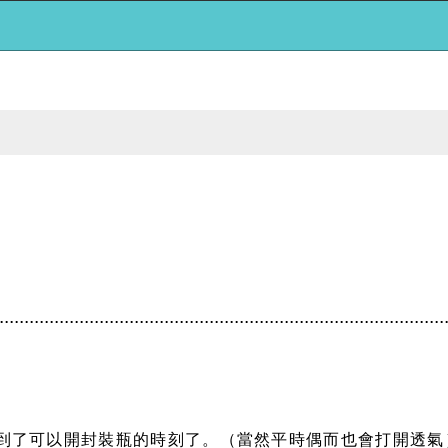
.......................................................................................
到了可以開封裝瓶的時刻了。
（當然平時偶而也會打開透氣