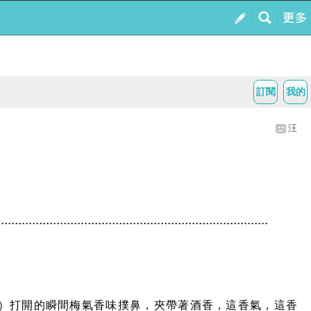
訂閱
我的
汪
...........................................................................
）打開的瞬間梅氣香味撲鼻，夾帶著酒香，這香氣，這香