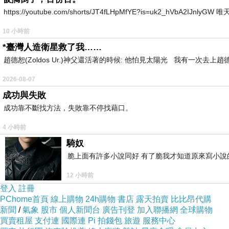
https://youtube.com/shorts/JT4fLHpMfYE?is=uk2_hVbA2IJnlyG
10 小時前
*臺灣人造衛星救了我……
趙德恕(Zoldos Ur.)神父還活著的時候: 他怕見太陽光 我有一次去
2026-08-07
成功與失敗
成功靠不斷找方法，失敗靠不停找藉口。
4 小時前
騎奴
脆上面有許多小說同好 有了脆我才知道原來寫小說
12 小時前
登入
註冊
PChome首頁
線上購物
24h購物
書店
露天拍賣
比比昂代購
新聞
/
氣象
股市
個人新聞台
廣告刊登
加入聯播網
全球購物
買賣租屋
支付連
國際連
Pi 拍錢包
旅遊
服務中心