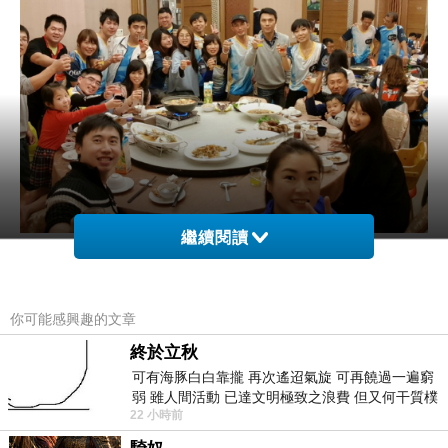
繼續閱讀
熱鬧無冷場阿~
你可能感興趣的文章
終於立秋
可有海豚白白靠攏 再次遙迢氣旋 可再饒過一遍窮
弱 雖人間活動 已達文明極致之浪費 但又何干質樸
22 小時前
者 只能白白陪葬