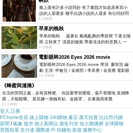
騎奴
脆上面有許多小說同好 有了脆我才知道原來寫小
說的人那麼多 幾乎比讀小說的人還多 有位同好問
8 小時前
了一個問題 她說為什麼高中文學獎的
早來的晚秋
早來的晚秋 盛暑在 颱風亂舞的季節裡 下著太陽
雨 立秋來了 清晨的微風 帶著淡淡的秋意襲人 一
9 小時前
下子 又被赤
電影眼眸2026 Eyes 2026 movie
電影眼眸2026 Eyes 2026 movie 導演: 廉智浩 編
劇 主演: 申敏兒 / 金南熙 / 李承勇 / 金英雅 電影眼
13 小時前
眸2026描述攝影師徐珍因遺
《蜂蜜與漣漪》
生活的苦悶之處，必有其蜂蜜。 你說要學習蜜獾，毫不畏懼地 直搗蜂
窩，才能親嚐。 甚至練一身鐵布衫、金鐘罩， 在暴風雨來襲
23 小時前
登入
註冊
群組管理員
PChome首頁
線上購物
24h購物
書店
露天拍賣
比比昂代購
新聞
/
氣象
股市
個人新聞台
廣告刊登
加入聯播網
全球購物
也是這次總召負責收錢夥伴
買賣租屋
支付連
國際連
Pi 拍錢包
旅遊
服務中心