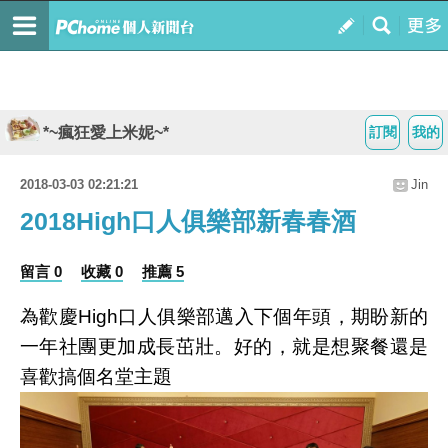
*~瘋狂愛上米妮~*
訂閱
我的
2018-03-03 02:21:21
Jin
2018High口人俱樂部新春春酒
留言 0
收藏 0
推薦 5
為歡慶High口人俱樂部邁入下個年頭，期盼新的
一年社團更加成長茁壯。好的，就是想聚餐還是
喜歡搞個名堂主題