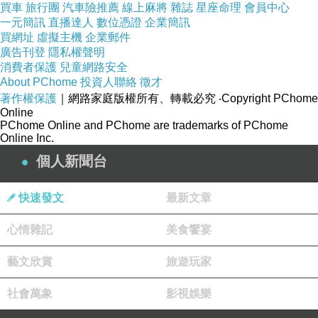
買車
旅行團
汽車險推薦
線上麻將
雜誌
星座命理
會員中心
一元簡訊
直播達人
數位憑證
企業簡訊
買網址
虛擬主機
企業郵件
廣告刊登
隱私權聲明
消費者保護
兒童網路安全
About PChome
投資人聯絡
徵才
著作權保護
｜網路家庭版權所有、轉載必究
‧Copyright PChome
Online
PChome Online and PChome are trademarks of PChome
Online Inc.
個人新聞台
也因為這個社團讓我遇到之前學烘培的老師
快速發文
最新文章
心情雜記
美食饗宴
藝文欣賞
旅遊玩家
社會萬象
影視娛樂