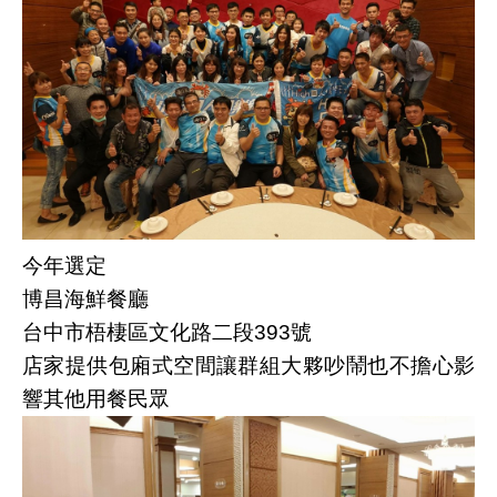
今年選定
博昌海鮮餐廳
台中市梧棲區文化路二段393號
店家提供包廂式空間讓群組大夥吵鬧也不擔心影
響其他用餐民眾