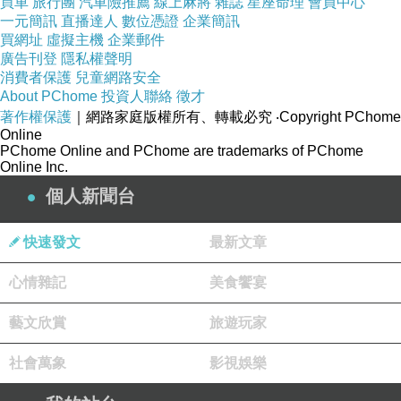
買車
旅行團
汽車險推薦
線上麻將
雜誌
星座命理
會員中心
一元簡訊
直播達人
數位憑證
企業簡訊
買網址
虛擬主機
企業郵件
廣告刊登
隱私權聲明
消費者保護
兒童網路安全
About PChome
投資人聯絡
徵才
著作權保護
｜網路家庭版權所有、轉載必究
‧Copyright PChome
Online
PChome Online and PChome are trademarks of PChome
Online Inc.
個人新聞台
快速發文
最新文章
心情雜記
美食饗宴
藝文欣賞
旅遊玩家
社會萬象
影視娛樂