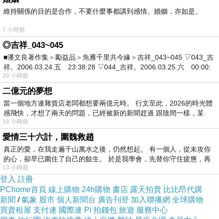
維持關係的目的是合作，不要什麼事都講到感情。婚姻，亦如是。
7 小時前
◎吉祥_043~045
■潘文良著作集＞勵益品＞魚雁千里共今緣＞吉祥_043~045 ▽043_吉
祥。2006.03.24.五 23:38:28 ▽044_吉祥。2006.03.25.六 00:00:
20 小時前
二億元的夢想
當一個地方連雜貨店老闆都想要兩億元時。 行文至此，2026的時光體
感飛快，才想了兩天的問題，已經被新的新聞趕過 跟陰間一樣，某
18 小時前
愛情三十六計，圍魏救趙
真正的愛，在我走遍千山萬水之後，仍然想起。 有一個人，從未攻你
的心，卻早已圍住了自己的餘生。 於是我學會，先替你守住疲憊，再
13 小時前
娜娜累了在睡覺
登入
註冊
PChome首頁
線上購物
24h購物
書店
露天拍賣
比比昂代購
新聞
/
氣象
股市
個人新聞台
廣告刊登
加入聯播網
全球購物
買賣租屋
支付連
國際連
Pi 拍錢包
旅遊
服務中心