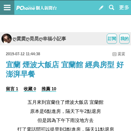
ღ霙霙ღ晃晃ღ幸福小記事
訂閱
我的
2019-07-12 11:44:38
霙霙
宜蘭 煙波大飯店 宜蘭館 經典房型 好
澎湃早餐
留言 1
收藏 0
推薦 10
五月來到宜蘭住了煙波大飯店 宜蘭館
原本是6點進房，隔天下午2點退房
但是因為下午下雨沒地方去
打了電話問可以提早到3點進房，隔天11點退房