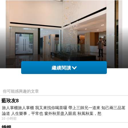
繼續閱讀
你可能感興趣的文章
藍玫友8
旅人掌櫃旅人掌櫃 我又來找你喝茶囉 帶上三師兄一道來 知己兩三品茗
論道 人生樂事，平常也 窗外秋景盡入眼底 秋風秋葉，愁
10 小時前
弟弟去辦住房登記，我們在大廳等待
婚姻