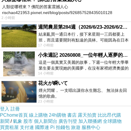
人類從哪裡來 ? 佛陀的答案震撼人心
rischao421953.pixnet.net/blog/posts/926857528435010128
2 小時前
週間農居第284週（2026/6/23-2026/6/24) 夏至 金黃稻浪洋溢豐收喜悅
結束亂買一通日本行，接下來星期一三四都要上
班，而且還要開到有點遠的員林。可能因為在日本
17 小時前
花不少錢，星期一出門上班時，心裡沒有一
小朱週記 20260808_一位年輕人逐夢的真實故事
這是一個真實又美麗的故事，下週一位年輕大學畢
業生要去實現她的美國夢，在沒有家裡經濟奧援的
14 小時前
情況下，靠著自我努力工作累積出國基
花火が瞬いて
煙火閃耀， 一支唱出讓你永生難忘、 無法抹去回
憶的歌曲。
23 小時前
登入
註冊
PChome首頁
線上購物
24h購物
書店
露天拍賣
比比昂代購
大家都跟我們依樣把握最後一天的夜間櫻花
新聞
/
氣象
股市
個人新聞台
廣告刊登
加入聯播網
全球購物
買賣租屋
支付連
國際連
Pi 拍錢包
旅遊
服務中心