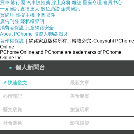
買車
旅行團
汽車險推薦
線上麻將
雜誌
星座命理
會員中心
一元簡訊
直播達人
數位憑證
企業簡訊
買網址
虛擬主機
企業郵件
廣告刊登
隱私權聲明
消費者保護
兒童網路安全
About PChome
投資人聯絡
徵才
著作權保護
｜網路家庭版權所有、轉載必究
‧Copyright PChome
Online
PChome Online and PChome are trademarks of PChome
Online Inc.
個人新聞台
快速發文
最新文章
白天和夜晚賞櫻的感覺不太一樣
白天看到的櫻花比較粉嫩，感覺比晚上更壯觀
心情雜記
美食饗宴
藝文欣賞
旅遊玩家
社會萬象
影視娛樂