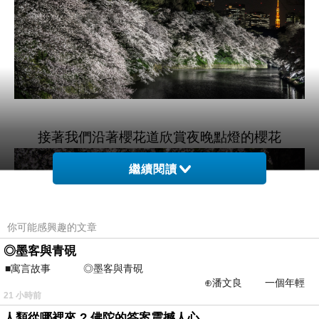
接著我們沿著櫻花道欣賞夜晚點燈的櫻花
繼續閱讀
你可能感興趣的文章
◎墨客與青硯
■寓言故事 ◎墨客與青硯
⊕潘文良 一個年輕
21 小時前
的墨客，在京城的古玩肆裡
人類從哪裡來 ? 佛陀的答案震撼人心