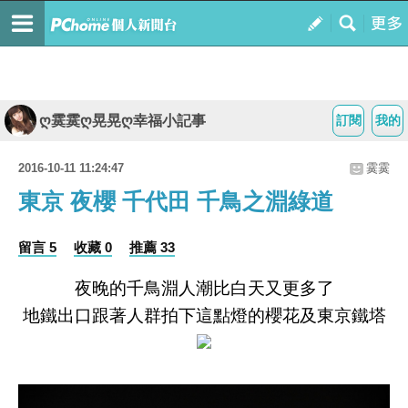
ღ霙霙ღ晃晃ღ幸福小記事
訂閱
我的
2016-10-11 11:24:47
霙霙
東京 夜櫻 千代田 千鳥之淵綠道
留言 5
收藏 0
推薦 33
夜晚的千鳥淵人潮比白天又更多了
地鐵出口跟著人群拍下這點燈的櫻花及東京鐵塔