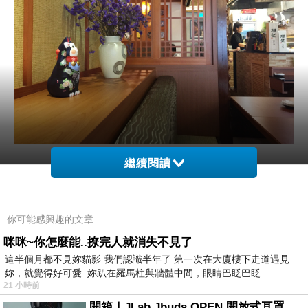
繼續閱讀
菜單有些缺貨有些停售
你可能感興趣的文章
咪咪~你怎麼能..撩完人就消失不見了
這半個月都不見妳貓影 我們認識半年了 第一次在大廈樓下走道遇見
妳，就覺得好可愛..妳趴在羅馬柱與牆體中間，眼睛巴眨巴眨
21 小時前
開箱｜JLab Jbuds OPEN 開放式耳罩藍牙耳機 - 設計美學，輕巧、透氣、環境音全物理達成！