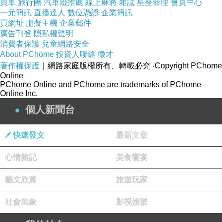
買車
旅行團
汽車險推薦
線上麻將
雜誌
星座命理
會員中心
一元簡訊
直播達人
數位憑證
企業簡訊
買網址
虛擬主機
企業郵件
廣告刊登
隱私權聲明
消費者保護
兒童網路安全
About PChome
投資人聯絡
徵才
廚房上方的黑板多了很多新菜色
著作權保護
｜網路家庭版權所有、轉載必究
‧Copyright PChome
Online
PChome Online and PChome are trademarks of PChome
Online Inc.
個人新聞台
快速發文
最新文章
心情雜記
美食饗宴
藝文欣賞
旅遊玩家
社會萬象
影視娛樂