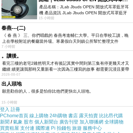
產品名稱：JLab Jbuds OPEN 開放式耳罩藍牙耳
機 產品資訊 JLab Jbuds OPEN 開放式耳罩藍牙
15 小時前
耳機評語：非常有特色，值得喜愛美型工
春燕---(二)
《 春 燕 》 三、你們唱戲的 春燕考進輔仁大學。平日在學校工讀，晚
上在學校附近的餐廳當外場。寒暑假白天到鎮公所幫忙整理文件
7 小時前
。讀後。
看完三樓的老宅2雖然明天才有後記其實中間到第三集有停更幾天才又
繼續 續更讓我那時又重新看一次因為三樓寫的故事 都需要沉浸且要帶
2026-08-07
有
出人頭地
願意勸你的人，很多是怕你比他們更快出人頭地。
15 小時前
登入
註冊
PChome首頁
線上購物
24h購物
書店
露天拍賣
比比昂代購
新聞
/
氣象
股市
個人新聞台
廣告刊登
加入聯播網
全球購物
買賣租屋
支付連
國際連
Pi 拍錢包
旅遊
服務中心