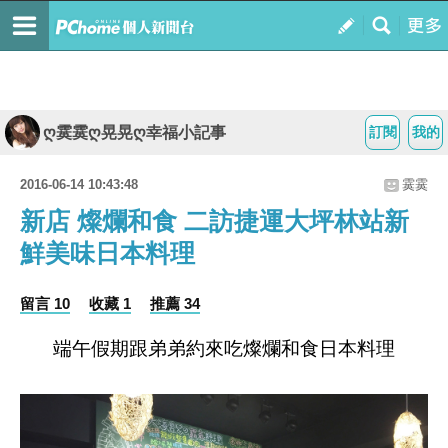
ღ霙霙ღ晃晃ღ幸福小記事
訂閱
我的
2016-06-14 10:43:48
霙霙
新店 燦爛和食 二訪捷運大坪林站新
鮮美味日本料理
留言 10
收藏 1
推薦 34
端午假期跟弟弟約來吃燦爛和食日本料理