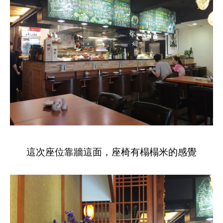
這次座位靠牆這面，座椅有榻榻米的感覺