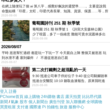
印旺多貴人？
具體方法是：按壓時手掌心壓在肚臍眼上，不需要進行任何揉動，
在網上隨便玩了個 ai 算八字，感覺好像說的還蠻準……。主要是說我
壯陽藥推薦
命盤結構「印星」太旺，印星代表長輩、知識、資源、保護……等，所
只要根據自己的感覺調整壹下按壓的力度就可
以
2026-08-06
了。按壓以自己舒這為好，如果感覺壓得太緊就放壹放，如果感到
葡萄園詩刊 251 期 秋季號
壯陽中藥
太松了，就再加點勁。每天睡前按壓
15-20
分鐘就行
葡萄園 251 期 秋季號 1 《詩寫大安森林公園》
少了喧囂，多了一份綠意 難能可貴水泥叢林多出
了，隨著我們的壹呼壹吸，我們身體的元氣會慢慢升起，充溢到筋
2026-08-06
一
骨、肌肉、經酪和五臟六腑之中，改善壹切原因導致的身體虛癥。
2026/08/07
平時 崽崽幫忙過磅 都是玩一下玩一下 今天親自上陣 整個又被崽崽 玩
到水泄不通 塞到爆炸 / 不過從崽崽自己親
2026-08-07
第二次打鐵劑之超混亂的一天
9:30 抵達公司車子停好位子 9:40 從公司騎腳踏車
抵達台安醫院 10:10 聽取血液報告。原來我吃進
2026-08-06
去的 B12 彌可保並非沒有吸收而是超
登入
註冊
PChome首頁
線上購物
24h購物
書店
露天拍賣
比比昂代購
新聞
/
氣象
股市
個人新聞台
廣告刊登
加入聯播網
全球購物
買賣租屋
支付連
國際連
Pi 拍錢包
旅遊
服務中心