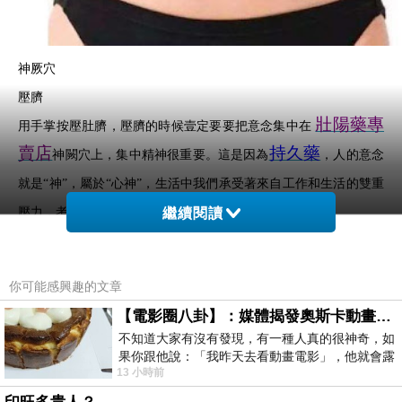
神厥穴
壓臍
壯陽藥專
用手掌按壓肚臍，壓臍的時候壹定要要把意念集中在
賣店
持久藥
神闕穴上，集中精神很重要。這是因為
，人的意念
就是
“神”，屬於“心神”，生活中我們承受著來自工作和生活的雙重
壯陽藥
壓力，考慮的事情多了，心神就難免
繼續閱讀
渙散。
人的元氣元神就在這種渙散的狀態中不斷消耗掉。而壓臍時集中註
壯陽藥評
意力，不僅
壯陽藥物
可以增強按壓的效果，也有利於
你可能感興趣的文章
價
收回心神，讓心神回到
“神闕”它的宮殿裏來進行休養生息。經
【電影圈八卦】：媒體揭發奧斯卡動畫項目投票醜聞！好萊塢為什麼看不起動畫電影？
壯
過休整，人的元神和元氣歸位並且充沛，人也就可以健健康康
不知道大家有沒有發現，有一種人真的很神奇，如
陽藥丸
，精神抖擻地活著。
果你跟他說：「我昨天去看動畫電影」，他就會露
13 小時前
出一種慈祥的微笑，然後問你是不是陪小
按臍