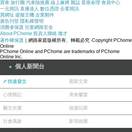
買車
旅行團
汽車險推薦
線上麻將
雜誌
星座命理
會員中心
一元簡訊
直播達人
數位憑證
企業簡訊
買網址
虛擬主機
企業郵件
廣告刊登
隱私權聲明
消費者保護
兒童網路安全
About PChome
投資人聯絡
徵才
著作權保護
｜網路家庭版權所有、轉載必究
‧Copyright PChome
Online
艾灸
PChome Online and PChome are trademarks of PChome
艾草是純陽之物，堅持艾灸能夠給身體源源不斷第補充陽氣，解抉
Online Inc.
壯陽藥真
各種陽虛癥狀。很多穴位艾灸的時候我都讓人隔姜灸
個人新聞台
假
，這是因為加了生姜其辛溫之氣可入人體，這洋升陽祛寒的效
快速發文
最新文章
口服壯陽藥
果就非常好。艾灸的時候會感覺身體暖暖的，非常
舒服，在壹年四季都可以用這個方法來保健。堅持下去大家就會發
心情雜記
美食饗宴
現，會發現身體變得越來越好。
藝文欣賞
旅遊玩家
艾灸
男性壯陽藥
社會萬象
影視娛樂
具體方法是：買
壹個
3
年或者
年的陳艾條，在神闕
5
上放壹個姜片，點上艾條，然後距離姜片
厘米用艾條熏灸就行
2-3