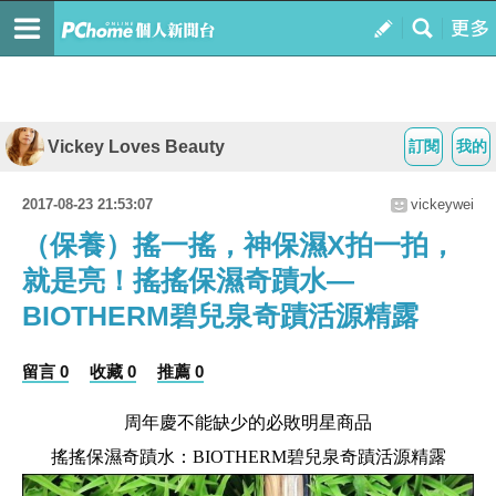
Vickey Loves Beauty
訂閱
我的
2017-08-23 21:53:07
vickeywei
（保養）搖一搖，神保濕X拍一拍，
就是亮！搖搖保濕奇蹟水—
BIOTHERM碧兒泉奇蹟活源精露
留言 0
收藏 0
推薦 0
周年慶不能缺少的必敗明星商品
搖搖保濕奇蹟水：
BIOTHERM
碧兒泉奇蹟活源精露