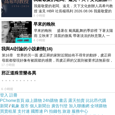
還多了兩瓶小ml裝的試用品～
我最敬愛的老闆、遠見．天下文化創辦人高希均教
右上的是
碧兒泉肌底保濕晶萃凝凍
授 遠見 HBR 社長楊瑪利 2026.08.06 我最敬愛的
8 小時前
老闆、遠見．天下文化創辦人高希均教
而右下的藍色圓小瓶裝的是
碧兒泉奇蹟活源活化面膜
早來的晚秋
建議想要擁有保濕又超彈潤的美肌，可以三款搭配使用的
早來的晚秋 盛暑在 颱風亂舞的季節裡 下著太陽
方式如下：
雨 立秋來了 清晨的微風 帶著淡淡的秋意襲人 一
4 小時前
下子 又被赤
奇蹟活源活化面膜
(
敷
10
分鐘沖洗乾淨
)
→奇蹟活源精露→
我與AI討論的小說劇情(16)
肌底保濕晶萃凝凍
第16章 世界的另一面 虞正舜的家附近開始有不尋常的動靜，虞正舜
母親都發現好像有被跟蹤的感覺，而虞正舜的父親則被要求請無薪假，
17 小時前
邪正道殊苦樂各異
。。。。。。。。。。
6 小時前
登入
註冊
PChome首頁
線上購物
24h購物
書店
露天拍賣
比比昂代購
新聞
/
氣象
股市
個人新聞台
廣告刊登
加入聯播網
全球購物
買賣租屋
支付連
國際連
Pi 拍錢包
旅遊
服務中心