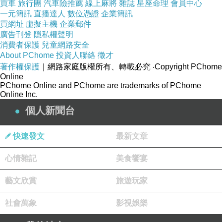
買車
旅行團
汽車險推薦
線上麻將
雜誌
星座命理
會員中心
一元簡訊
直播達人
數位憑證
企業簡訊
買網址
虛擬主機
企業郵件
廣告刊登
隱私權聲明
消費者保護
兒童網路安全
About PChome
投資人聯絡
徵才
著作權保護
｜網路家庭版權所有、轉載必究
‧Copyright PChome
碧兒泉奇蹟活源活化面膜
Online
PChome Online and PChome are trademarks of PChome
Online Inc.
個人新聞台
快速發文
最新文章
心情雜記
美食饗宴
藝文欣賞
旅遊玩家
社會萬象
影視娛樂