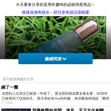
今天要來分享的是周年慶時的必敗明星商品～
搖搖保濕奇蹟水—碧兒泉奇蹟活源精露
繼續閱讀
你可能感興趣的文章
繞了一圈
沒想到上次寫文已經是一年前了。 更沒想到就這麼走著走著，2026年
而這次的體驗除了有不敗的商品～
碧兒泉奇蹟活源精露
之
已經來到了Q3的8月。 那天和好友You約吃飯，有些難為情地說「覺得
9 小時前
外
我最敬愛的老闆、遠見．天下文化創辦人高希均教授