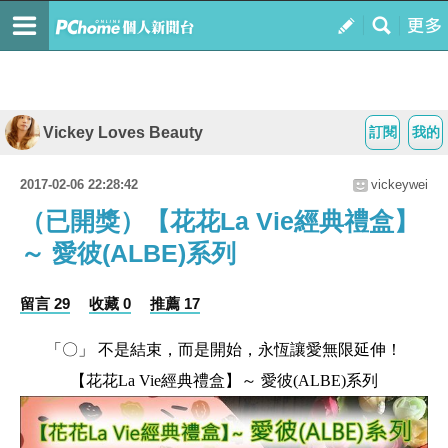
Vickey Loves Beauty
訂閱
我的
2017-02-06 22:28:42
vickeywei
（已開獎）【花花La Vie經典禮盒】
～ 愛彼(ALBE)系列
留言 29
收藏 0
推薦 17
「〇」 不是結束，而是開始，永恆讓愛無限延伸！
【
花花La Vie經典禮盒
】～ 愛彼(ALBE)系列