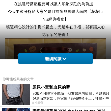
在挑選時當然也要可以讓人印象深刻的為前提．
今天要來分柊給大家的是目前尚無實體店面的【花花La
Vie經典禮盒】
瞧這精心設計的手提式禮盒，光是拿在手禮，就有讓人心
花朵朵的感覺！
繼續閱讀
你可能感興趣的文章
尿尿小童和血尿的夢
↑GEMINI說它不能做小朋友尿尿的插圖，所以我只
好退而求其次，叫它做「寵物在椅子上，神龕和中
8 小時前
年人臉孔」的畫了。 六月底