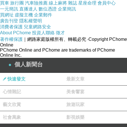
買車
旅行團
汽車險推薦
線上麻將
雜誌
星座命理
會員中心
其中的La Vie是節錄法語中的
C’ est la vie（這就是生活！）
一元簡訊
直播達人
數位憑證
企業簡訊
買網址
虛擬主機
企業郵件
LaVIE的意思是「雖然人生中有許多的無可奈何，但還是
廣告刊登
隱私權聲明
樂觀知命的前進」。
消費者保護
兒童網路安全
About PChome
投資人聯絡
徵才
著作權保護
｜網路家庭版權所有、轉載必究
‧Copyright PChome
花花 La Vie=樂觀、自然、珍惜、典雅
Online
PChome Online and PChome are trademarks of PChome
C’est la vie! Merci pour tout ce que tu as fait aujourd'hui.
Online Inc.
個人新聞台
花花 LaVIE提供有質感、溫度的手工餅乾，讓人與人之間
的互動
快速發文
最新文章
因為花花 LaVIE而有了連結，讓人與人之間的心意
心情雜記
美食饗宴
能因為花花 LaVIE的用心因而更了解彼此。
藝文欣賞
旅遊玩家
花花 LaVIE是一種生活態度和對美好生活的期盼。（以取
自粉絲團）
社會萬象
影視娛樂