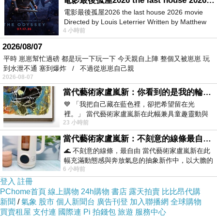
電影最後孤屋2026 the last house 2026 movie
電影最後孤屋2026 the last house 2026 movie
Directed by Louis Leterrier Written by Matthew
4 小時前
Robinson Starring Greta Lee Wa
粉
色系的包裝盒，是不是很適合當然結婚禮盒？
2026/08/07
平時 崽崽幫忙過磅 都是玩一下玩一下 今天親自上陣 整個又被崽崽 玩
到水泄不通 塞到爆炸 / 不過從崽崽自己親
2026-08-07
當代藝術家盧嵐新：你看到的是我的輪廓，還是你的故事？——藏在藍色裡的希望與光
💙 「我把自己藏在藍色裡，卻把希望留在光
裡。」 當代藝術家盧嵐新在此幅兼具童趣靈動與
23 小時前
抽象韻味的新作中，用湛藍的羽翼般色塊包覆著
當代藝術家盧嵐新：不刻意的線條最自由，讓色彩流動、筆觸自己說話
🌊 不刻意的線條，最自由 當代藝術家盧嵐新在此
幅充滿動態感與奔放氣息的抽象新作中，以大膽的
6 小時前
藍色顏料在白色畫布上揮灑、壓印與流淌
登入
註冊
PChome首頁
線上購物
24h購物
書店
露天拍賣
比比昂代購
新聞
/
氣象
股市
個人新聞台
廣告刊登
加入聯播網
全球購物
買賣租屋
支付連
國際連
Pi 拍錢包
旅遊
服務中心
關於【花花La Vie】