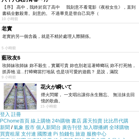
不定？
【序】 高中，我終於寫了高中 我刻意不看電影《夜校女生》，直到
一切都還是要等到進戲院才知道囉。
書稿全數殺青。刻意的。 不過畢竟是替自己寫序（
10 小時前
老實
老實的另一個含義，就是不精於處理人際關係。
5 小時前
特報：
藍玫友6
玫師妹玫師妹 妳不殺生，實屬可貴 妳也別老逗著蟑螂玩 妳不打死牠，
抓弄牠 這...打蟑螂當打地鼠 也是項可愛的遊戲？ 是說，滿院
9 小時前
花火が瞬いて
煙火閃耀， 一支唱出讓你永生難忘、 無法抹去回
憶的歌曲。
15 小時前
登入
註冊
PChome首頁
線上購物
24h購物
書店
露天拍賣
比比昂代購
新聞
/
氣象
股市
個人新聞台
廣告刊登
加入聯播網
全球購物
買賣租屋
支付連
國際連
Pi 拍錢包
旅遊
服務中心