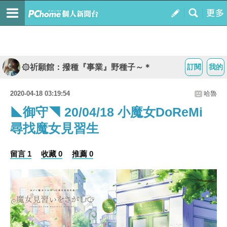
۞祈願館：撥種『事業』野種子～＊
訂閱
我的
2020-04-18 03:19:54
哈魯
◣御守◥ 20/04/18 小魔女DoReMi
尋找魔女見習生
留言 1
收藏 0
推薦 0