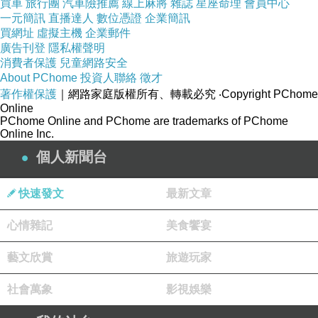
買車
旅行團
汽車險推薦
線上麻將
雜誌
星座命理
會員中心
一元簡訊
直播達人
數位憑證
企業簡訊
買網址
虛擬主機
企業郵件
廣告刊登
隱私權聲明
消費者保護
兒童網路安全
About PChome
投資人聯絡
徵才
著作權保護
｜網路家庭版權所有、轉載必究
‧Copyright PChome
Online
PChome Online and PChome are trademarks of PChome
Online Inc.
個人新聞台
官方網站：
快速發文
最新文章
心情雜記
美食饗宴
https://www.lookingfor-magical-doremi.com/
藝文欣賞
旅遊玩家
社會萬象
影視娛樂