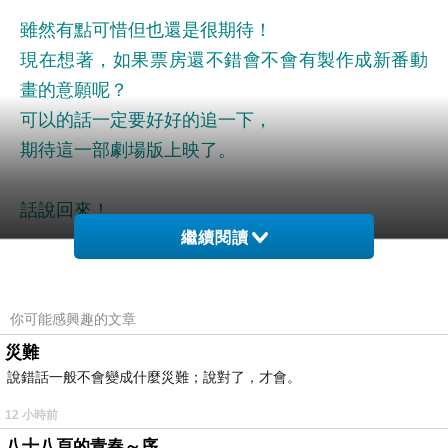
雖然有點可惜但也還是很期待！
現在想著，如果票房還不錯會不會有製作成新番動
畫的意願呢？
可以的話一定要好好的追一下，
期待這一部劇場版上映了。
話說回來！
繼續閱讀
原定5月15日的上映時間確定因為病毒延期了。
所以喜歡
DoReMi也期待新故事的人，
你可能感興趣的文章
要在注意一下日本上映時間與未來台灣的上映時
災難
間！
說錯話一般不會變成什麼災難；說對了，才會。
12 小時前
或許在劇場版裡還是有機會看到DoReMi們出場也說
八十八頁的青春～序