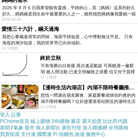
媽媽的需求
強．強．布里歐內斯(Jon Jon Briones)
2026 年 8 月 6 日我希望能有靈感，平靜的心，寫《媽媽》這系列好久
裘安娜．安德勒(Joanna Adler)
好久，媽媽確是我生命中最重要的人之一，雖然很想媽媽像我愛她一樣
2026-08-06
在2001年的台灣，發生了一起震驚社會的刑事案
愛情三十六計，瞞天過海
件。一位年輕男同志A與另一男同志B發生窒息性
我把心事藏進尋常的問候，海面平靜如昔，心中悸動無法平息。 只有
海底的潮汐知道，我的世界早已向你傾斜。
愛導致喪命，B將A的屍體裝在行李箱裡丟棄，在
14 小時前
三天之後屍體被發現而震驚社會。當時我在讀大
終於立秋
學，某一次的軍訓課，授課教官對著全班的男生
可有海豚白白靠攏 再次遙迢氣旋 可再饒過一遍窮
說：「男同性戀就會發生這樣的事情。」至於前
弱 雖人間活動 已達文明極致之浪費 但又何干質樸
後文我已經不記得了，當時的我沒有勇氣反駁，
12 小時前
者 只能白白陪葬
只微微的慶幸他不是我系上的輔導教官，爾後也
【漫時生活內湖店】內湖不限時餐廳推薦｜捷運港墘站美食，聚餐、約會、家庭聚會首選，正餐甜點一次滿足
沒有再上過他的課。十多年後，我不會後悔沒有
想找一間適合朋友聚會、家庭聚餐或情侶約會的內
在課堂上反駁他，反駁(甚至是教育他)沒有用，
湖不限時餐廳嗎？位於捷運港墘站附近的漫時生活
23 小時前
內湖店，從捷運站步行約4分鐘即可抵
只是徒增對立。我想他到現在為止，大概還不知
登入
註冊
道不是所有的同性戀者都玩窒息性愛，也不只是
PChome首頁
線上購物
24h購物
書店
露天拍賣
比比昂代購
同性戀者玩窒息性愛，這樣關於男同性戀者的偏
新聞
/
氣象
股市
個人新聞台
廣告刊登
加入聯播網
全球購物
見早就深根在他的腦海，一時半刻我也無法扭轉
買賣租屋
支付連
國際連
Pi 拍錢包
旅遊
服務中心