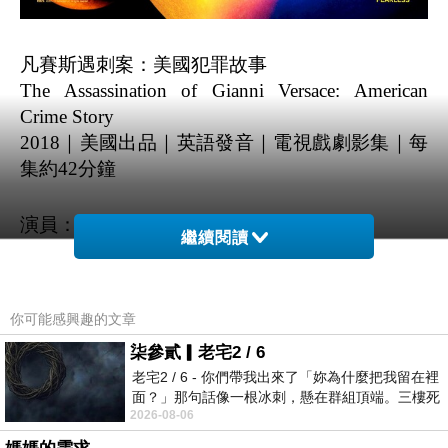
凡賽斯遇刺案：美國犯罪故事
The Assassination of Gianni Versace: American 
Crime Story
2018｜美國出品｜英語發音｜電視戲劇影集｜每
集約42分鐘
演員：
繼續閱讀
達倫．克里斯(Darren Criss)
艾格．拉米瑞茲(Édgar Ramírez)
潘妮洛普．克魯茲(Penélope Cruz)
你可能感興趣的文章
瑞奇．馬汀(Ricky Martin)
柒參貳▎老宅2 / 6
芬恩．維特羅克(Finn Wittrock)
老宅2 / 6 - 你們帶我出來了「妳為什麼把我留在裡
科迪．費恩(Cody Fern)
面？」那句話像一根冰刺，懸在群組頂端。三樓死
茱迪絲．萊特(Judith Light)
2026-08-06
死盯著照片裡的人。那個人確實站在
麥可．法雷爾(Mike Farrell)