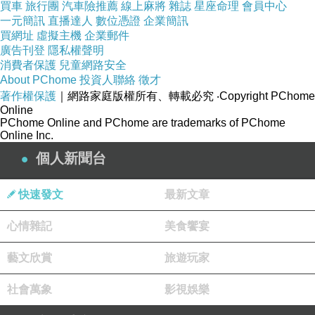
他的想法，倒不如各自珍重。
買車
旅行團
汽車險推薦
線上麻將
雜誌
星座命理
會員中心
一元簡訊
直播達人
數位憑證
企業簡訊
買網址
虛擬主機
企業郵件
《凡賽斯遇刺案：美國犯罪故事》(The 
廣告刊登
隱私權聲明
Assassination of Gianni Versace: American Crime 
消費者保護
兒童網路安全
About PChome
投資人聯絡
徵才
Story)是改編自發生在1997年，舉世聞名的槍殺
著作權保護
｜網路家庭版權所有、轉載必究
‧Copyright PChome
案，之所以受到矚目是因為被槍殺的人是知名的
Online
服裝設計師吉安尼．凡賽斯(
Gianni Versace)。凡
PChome Online and PChome are trademarks of PChome
賽斯在自家門前被槍擊之前，兇手安德魯．庫納
Online Inc.
南(Andrew Cunanan)已經陸續殺害了四個人。至
個人新聞台
於他為什麼殺害凡賽斯，隨著他受到警察圍捕的
過程中舉槍自盡，也就不為人知了。
快速發文
最新文章
心情雜記
美食饗宴
這套影集的一開始，鏡頭是流動了，拍攝著凡賽
斯臥房的天花板，然後轉向躺在床上的凡賽斯，
藝文欣賞
旅遊玩家
接著起。接下來的鏡頭對準著在海邊的庫納南，
他失魂落魄的坐在沙灘上，從包包裡拿出一本
社會萬象
影視娛樂
書，出名叫做「《時尚》創辦人康德納仕的生平