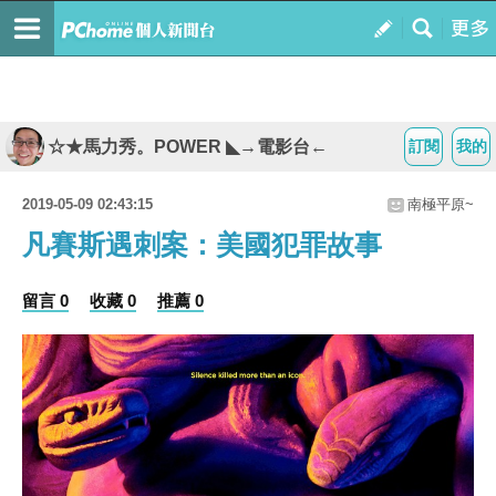
☆★馬力秀。POWER ◣→電影台←
訂閱
我的
2019-05-09 02:43:15
南極平原~
凡賽斯遇刺案：美國犯罪故事
留言 0
收藏 0
推薦 0