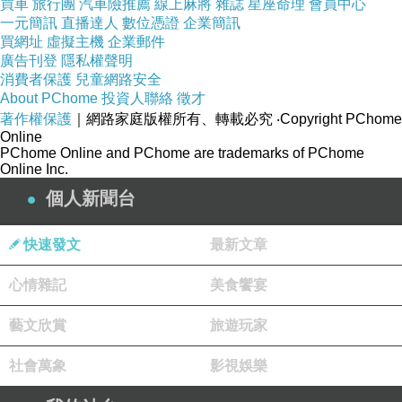
裡，孩子用餐時間到了拿出來加熱就可以吃了；
買車
旅行團
汽車險推薦
線上麻將
雜誌
星座命理
會員中心
一元簡訊
直播達人
數位憑證
企業簡訊
尚有生育能力的青年男女可以透過冷凍技術將精
買網址
虛擬主機
企業郵件
子、卵子冷凍起來，保鮮，等到需要用的時候便
廣告刊登
隱私權聲明
消費者保護
兒童網路安全
可以拿出來使用。
About PChome
投資人聯絡
徵才
著作權保護
｜網路家庭版權所有、轉載必究
‧Copyright PChome
Online
我喜歡這電影藉由冷凍食品傳達母親對女兒的
PChome Online and PChome are trademarks of PChome
愛。我也喜歡這部電影不時流露出的幽默感。電
Online Inc.
影當中，林依晨的卵子由一位男演員飾演，還有
個人新聞台
另一位女演員扮演精子，可以讓人看見導演想要
快速發文
最新文章
打破性別上刻板印象的企圖。知名導演、演員吳
念真扮演一個被冷凍很久的老卵子，成熟穩重，
心情雜記
美食饗宴
也沒有年輕精子、卵子的活力，老卵子保鮮期限
藝文欣賞
旅遊玩家
快到了，對著年輕的，期待被出生的卵子傳達隨
遇而安的人生哲理。看著吳念真的表演，覺得逗
社會萬象
影視娛樂
趣，卻又開始思考他所說的哲理，或許隨遇而安