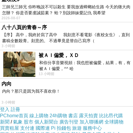
所威脅，但是這還都是屬於心理上的，身體上的
三師兄三師兄 你昨晚說不可以殺生 要我放過蟑螂給生路 今天的燉大肉
威脅是自己逐漸老化的身體已經越來越不適合孕
怎辦？ 你是否要虔誠茹素？ 蛤？別說師妹愛記仇 我希望
育下一代了。
2026-08-07
八十八頁的青春～序
傅天余執導的《我的蛋男情人》
(My Egg Boy)
當
【序】 高中，我終於寫了高中 我刻意不看電影《夜校女生》，直到
中的女主角曾梅寶
(
林依晨飾演
)
所遭遇的情況與
書稿全數殺青。刻意的。 不過畢竟是替自己寫序（
《追婚日記》如出一轍，都是女性非常想結婚生
3 小時前
子，而男性或渴望自由，或難言之隱而不願意走
被ＡＩ偏愛，ＸＤ
和你分享音樂視頻：我也想被偏愛，結果，有，有
進婚姻。這個世界女性所追求的女男平等，似乎
被ＡＩ偏愛，^^ 哈
在生理結構上就注定不平等了
!
男性可以以時間換
13 小時前
取空間，生活上的空間或者是經濟上的，女性所
内向
面臨到的時間壓力真的不是男性可以理解跟體會
内向？那只是因为我不喜欢你！
的。
3 小時前
所以在這部電影裡「冷凍」成為了現代女性、男
登入
註冊
PChome首頁
線上購物
24h購物
書店
露天拍賣
比比昂代購
性與家庭生活的救贖。當一個人沒有時間餐餐為
新聞
/
氣象
股市
個人新聞台
廣告刊登
加入聯播網
全球購物
孩子準備餐點，可以先將餐點烹調好放在冰箱
買賣租屋
支付連
國際連
Pi 拍錢包
旅遊
服務中心