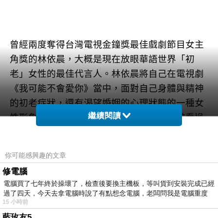
曾經兩度奪得台灣電視金鐘獎最佳戲劇節目女主
角獎的林依晨，大概是現在放眼華語世界「初
老」女性的最佳代言人。林依晨將自己在電視劇
《我可能不會愛你》當中，面對自己身體與精神
的初老症狀，還有渴望婚姻的心理狀態的一種女
繼續閱讀
性形象成功的複製到大銀幕上。我記得先前看過
林依晨主演的中國電影《追婚日記》，她在片中
飾演事業成功的女性杜拉拉，有一個很帥的男朋
你可能感興趣的文章
友，但是男朋友還想多多為自己的夢想努力，想
修電腦
多看看這個世界，沒有將婚姻視為生命中的選
電腦買了七年終於操壞了，檢查後要換主機板，等叫貨到安裝完成已經
項，杜拉拉在事業上還在打拼，工作上面臨更年
過了四天，今天去拿電腦時說了有點想念電腦，老闆問我是電腦重度
15 小時前
輕的女性下屬進逼，私人生活也被更年輕的身體
藍玫友5