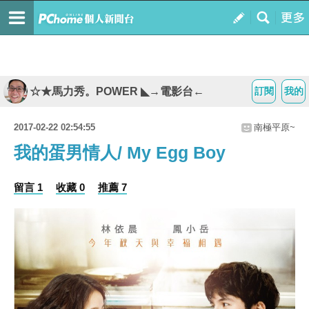
☆★馬力秀。POWER ◣→電影台←
訂閱
我的
2017-02-22 02:54:55
南極平原~
我的蛋男情人/ My Egg Boy
留言 1
收藏 0
推薦 7