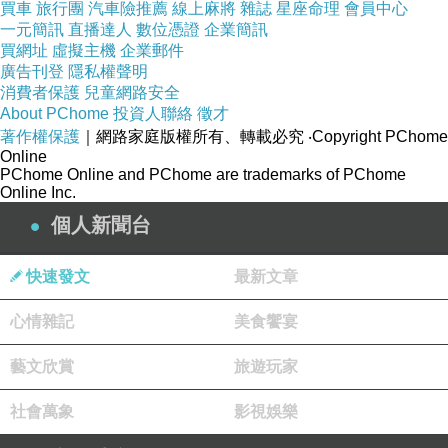
買車
旅行團
汽車險推薦
線上麻將
雜誌
星座命理
會員中心
一元簡訊
直播達人
數位憑證
企業簡訊
買網址
虛擬主機
企業郵件
廣告刊登
隱私權聲明
消費者保護
兒童網路安全
About PChome
投資人聯絡
徵才
著作權保護
｜網路家庭版權所有、轉載必究
‧Copyright PChome
Online
PChome Online and PChome are trademarks of PChome
Online Inc.
個人新聞台
快速發文
最新文章
心情雜記
美食饗宴
藝文欣賞
旅遊玩家
社會萬象
影視娛樂