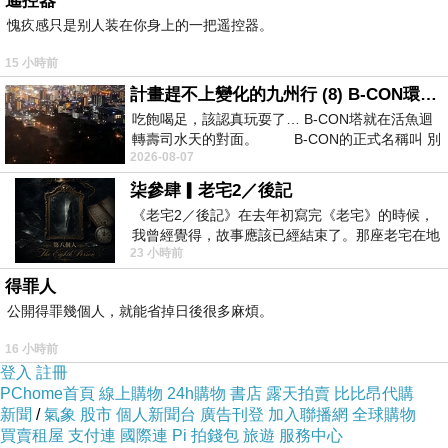
遙控器
愧疚感只是别人装在你身上的一把遥控器。
15 小時前
計畫趕不上變化的九州行 (8) B-CON環球塔
吃飽喝足，該認真玩耍了… B-CON塔就在活魚迴
轉壽司水天的對面。 B-CON的正式名稱叫 別
2026-08-07
柒參肆▎老宅2／後記
《老宅2／後記》在去年初寫完《老宅》的時候，
我曾經覺得，故事應該已經結束了。那座老宅在地
23 小時前
震中倒塌，七個人終於離開那片黑暗，
得罪人
公開得罪幾個人，就能省掉日後很多麻煩。
16 小時前
登入
註冊
PChome首頁
線上購物
24h購物
書店
露天拍賣
比比昂代購
新聞
/
氣象
股市
個人新聞台
廣告刊登
加入聯播網
全球購物
買賣租屋
支付連
國際連
Pi 拍錢包
旅遊
服務中心