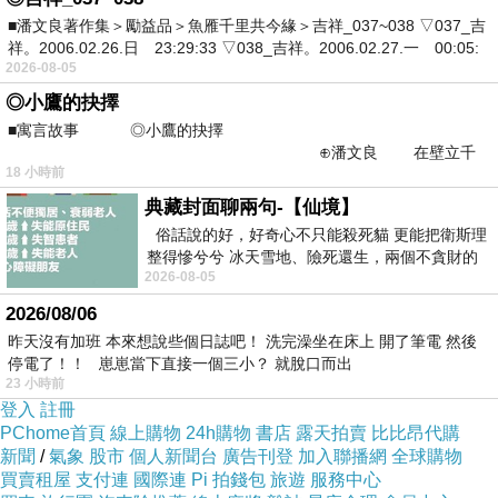
■潘文良著作集＞勵益品＞魚雁千里共今緣＞吉祥_037~038 ▽037_吉
書籤：字海裡的遊戲者-楊少騏
祥。2006.02.26.日 23:29:33 ▽038_吉祥。2006.02.27.一 00:05:
https://facebook.com/writingsurf/
2026-08-05
◎小鷹的抉擇
■寓言故事 ◎小鷹的抉擇
⊕潘文良 在壁立千
18 小時前
仞的懸崖上，有一座遮天蔽
典藏封面聊兩句-【仙境】
神秘事件...電梯奇遇記
下一篇：
俗話說的好，好奇心不只能殺死貓 更能把衛斯理
整得慘兮兮 冰天雪地、險死還生，兩個不貪財的
2026-08-05
人尋什麼寶？ 人家追尋愛情還
2026/08/06
昨天沒有加班 本來想說些個日誌吧！ 洗完澡坐在床上 開了筆電 然後
停電了！！ 崽崽當下直接一個三小？ 就脫口而出
23 小時前
登入
註冊
PChome首頁
線上購物
24h購物
書店
露天拍賣
比比昂代購
tgbhn5
新聞
/
氣象
股市
個人新聞台
廣告刊登
加入聯播網
全球購物
2020-09-05 15:18:50
買賣租屋
支付連
國際連
Pi 拍錢包
旅遊
服務中心
~~感謝分享，文章寫的不錯~~