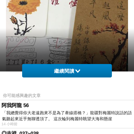
繼續閱讀
你可能感興趣的文章
阿我阿龍 56
「我總覺得你大老遠跑來不是為了牽線搭橋？」龍疆對梅麗特說話的語
氣聽起來近乎無聊透頂了。 這次輪到梅麗特眺望大海和懸崖
14 小時前
◎吉祥_037~038