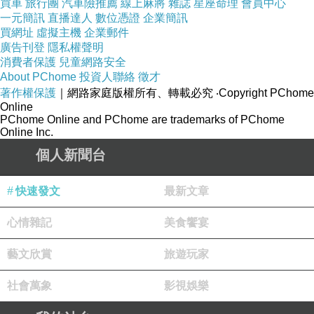
買車
旅行團
汽車險推薦
線上麻將
雜誌
星座命理
會員中心
一元簡訊
直播達人
數位憑證
企業簡訊
買網址
虛擬主機
企業郵件
廣告刊登
隱私權聲明
http://www.poxet-60.tw
消費者保護
兒童網路安全
About PChome
投資人聯絡
徵才
威爾剛
著作權保護
｜網路家庭版權所有、轉載必究
‧Copyright PChome
2019-12-15 23:52:55
Online
PChome Online and PChome are trademarks of PChome
感謝分享!
Online Inc.
男人必須有的
http://www.yyj.tw/
個人新聞台
乙級美睫師0915551807
快速發文
最新文章
2018-11-15 13:32:54
很棒的分享
心情雜記
美食饗宴
http://news.pavilionup.com
藝文欣賞
旅遊玩家
看更多回應
社會萬象
影視娛樂