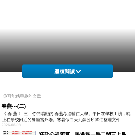
繼續閱讀
你可能感興趣的文章
春燕---(二)
《 春 燕 》 三、你們唱戲的 春燕考進輔仁大學。平日在學校工讀，晚
上在學校附近的餐廳當外場。寒暑假白天到鎮公所幫忙整理文件
2026-08-08
狂砍公視預算，民進黨一哭二鬧三上吊