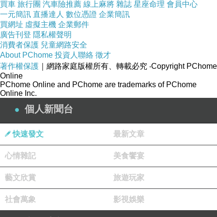
買車
旅行團
汽車險推薦
線上麻將
雜誌
星座命理
會員中心
一元簡訊
直播達人
數位憑證
企業簡訊
買網址
虛擬主機
企業郵件
廣告刊登
隱私權聲明
消費者保護
兒童網路安全
About PChome
投資人聯絡
徵才
著作權保護
｜網路家庭版權所有、轉載必究
‧Copyright PChome
Online
PChome Online and PChome are trademarks of PChome
Online Inc.
個人新聞台
快速發文
最新文章
心情雜記
美食饗宴
藝文欣賞
旅遊玩家
社會萬象
影視娛樂