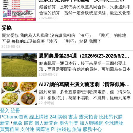
嚴審預算，是我們與民眾黨共同合作，只要遇到不
合理的預算，當然一定會砍或是凍結，最近文化部
2026-08-08
要編列公視和Taiwan plus預算，在110年
妥協
關於妥協 我的為人和職業 沒有讓我相信 「湊巧」，「剛巧」的餘地
可是 每樣的出現都寫著「湊巧」「剛巧」 於是 我問了
2026-08-08
週間農居第284週（2026/6/23-2026/6/24) 夏至 金黃稻浪洋溢豐收喜悅
結束亂買一通日本行，接下來星期一三四都要上
班，而且還要開到有點遠的員林。可能因為在日本
2026-08-08
花不少錢，星期一出門上班時，心裡沒有一
AI27歲的葛蘭主演文藝悲劇〈情深似海〉 #戀上老電影 #葛蘭 #粟子
談到葛蘭，多會直接聯想到歌舞電影，但〈情深似
海〉卻很特別，葛蘭不唱歌、不跳舞，從頭到尾專
22 小時前
心演戲。拍攝期間，經常工作超過12個鐘
登入
註冊
PChome首頁
線上購物
24h購物
書店
露天拍賣
比比昂代購
新聞
/
氣象
股市
個人新聞台
廣告刊登
加入聯播網
全球購物
買賣租屋
支付連
國際連
Pi 拍錢包
旅遊
服務中心