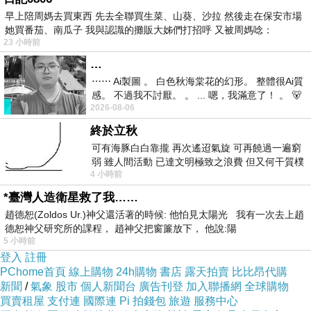
早上陪周媽去買東西 先去全聯買生菜、山葵、沙拉 然後走在保安市場
她買番茄、南瓜子 我與認識的攤販大姊們打招呼 又被周媽唸：
23 小時前
…
⋯⋯ Ai製圖 。 白色秋海棠花的幻形。 整體很Ai質
感。 不過我不討厭。 。 ... 嗯，我滿意了！ 。 🐻
2026-08-06
昨中
四種繽紛的蔬果麵！都是獨立包裝，而且還有乾
終於立秋
燥劑！保存方便又衛生！
可有海豚白白靠攏 再次遙迢氣旋 可再饒過一遍窮
弱 雖人間活動 已達文明極致之浪費 但又何干質樸
4 小時前
者 只能白白陪葬
*臺灣人造衛星救了我……
趙德恕(Zoldos Ur.)神父還活著的時候: 他怕見太陽光 我有一次去上趙
德恕神父研究所的課程， 趙神父把窗簾放下， 他說:陽
5 小時前
登入
註冊
PChome首頁
線上購物
24h購物
書店
露天拍賣
比比昂代購
新聞
/
氣象
股市
個人新聞台
廣告刊登
加入聯播網
全球購物
買賣租屋
支付連
國際連
Pi 拍錢包
旅遊
服務中心