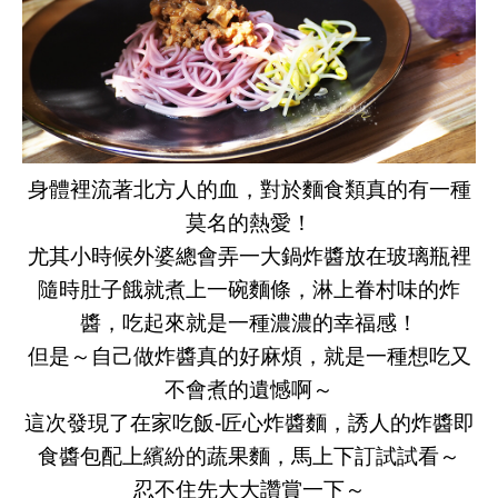
身體裡流著北方人的血，對於麵食類真的有一種
莫名的熱愛！
尤其小時候外婆總會弄一大鍋炸醬放在玻璃瓶裡
隨時肚子餓就煮上一碗麵條，淋上眷村味的炸
醬，吃起來就是一種濃濃的幸福感！
但是～自己做炸醬真的好麻煩，就是一種想吃又
不會煮的遺憾啊～
這次發現了在家吃飯
-
匠心炸醬麵，誘人的炸醬即
食醬包配上繽紛的蔬果麵，馬上下訂試試看～
忍不住先大大讚賞一下～