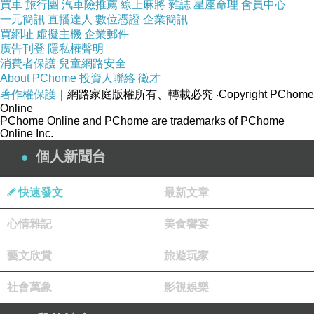
買車
旅行團
汽車險推薦
線上麻將
雜誌
星座命理
會員中心
我承認，我當時第一眼看到這些蔬果麵就被吸引
一元簡訊
直播達人
數位憑證
企業簡訊
買網址
虛擬主機
企業郵件
了！
廣告刊登
隱私權聲明
繽紛舒爽的顏色把麵條弄得跟精品一樣！有一種
消費者保護
兒童網路安全
中菜西吃的混搭儀式感！
About PChome
投資人聯絡
徵才
著作權保護
｜網路家庭版權所有、轉載必究
‧Copyright PChome
Online
PChome Online and PChome are trademarks of PChome
Online Inc.
個人新聞台
快速發文
最新文章
心情雜記
美食饗宴
藝文欣賞
旅遊玩家
紫色真的超級美！利用紫地瓜的天然色澤來詮釋
高級感！
社會萬象
影視娛樂