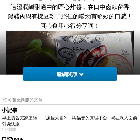
這溫潤鹹甜適中的匠心炸醬，在口中齒頰留香
黑豬肉與有機豆乾丁絕佳的嚼勁有絕妙的口感！
真心食用心得分享啊！
繼續閱讀
你可能感興趣的文章
盒裝很精緻！裡面有兩大包炸醬調理包！
小記事
早上禱告完翻聖經 加拉太書2 與福音的真理不合 就在眾人面前
對磯法說
4 小時前
日記0806