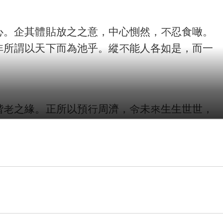
心。企其體貼放之之意，中心惻然，不忍食噉。
非所謂以天下而為池乎。縱不能人各如是，而一
偕老之緣。正所以預行周濟，令未來生生世世，
放生，畢竟是汲汲為人，抑止汲汲為物，而緩急
不相關涉的異類，這難道不是緩急輕重倒置了