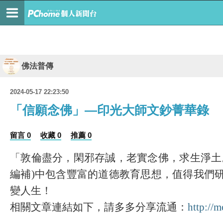
佛法普傳
2024-05-17 22:23:50
「信願念佛」—印光大師文鈔菁華錄
留言 0
收藏 0
推薦 0
「敦倫盡分，閑邪存誠，老實念佛，求生淨土
編補
)
中包含豐富的道德教育思想，值得我們
變人生！
相關文章連結如下，請多多分享流通：
http://