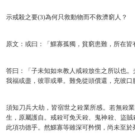
示戒殺之要
(3)
為何只救動物而不救濟窮人？
原文：
或曰：「鰥寡孤獨，貧窮患難，所在皆
答曰：「子未知如來教人戒殺放生之所以也。
我福或盡，彼罪或畢。難免從頭償還，充彼口
須知刀兵大劫，皆宿世之殺業所感。若無殺業
生，原屬護自。戒殺可免天殺、鬼神殺、盜賊
此項功德乎。然鰥寡等雖深可矜憫，尚未至於