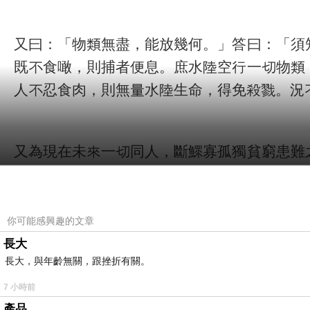
又曰：「物類無盡，能放幾何。」答曰：「須
既不食噉，則捕者便息。庶水陸空行一切物類
人不忍食肉，則無量水陸生命，得免殺戮。況
又為現在未來一切同人，斷鰥寡孤獨貧窮患難
永不遭鰥寡等苦，長享受壽富等樂。非所謂罄
輕重倒置乎。」（正）極樂寺放生池疏
你可能感興趣的文章
長大
譯文：或者有人說：「鰥寡孤獨，貧窮患難
長大，與年齡無關，跟挫折有關。
嗎？」
7 小時前
產品