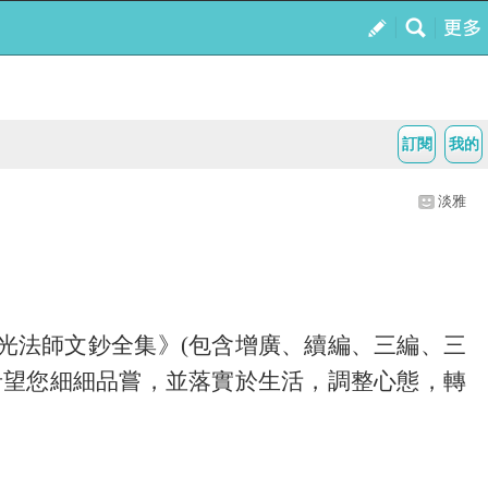
訂閱
我的
淡雅
光法師文鈔全集》
(
包含增廣、續編、三編、三
希望您細細品嘗，並落實於生活，調整心態，轉