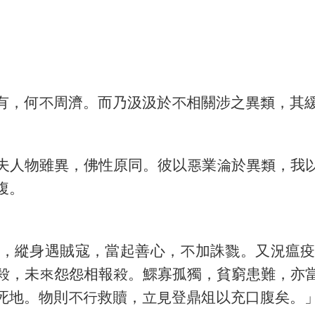
有，何不周濟。而乃汲汲於不相關涉之異類，其
夫人物雖異，佛性原同。彼以惡業淪於異類，我
腹。
，縱身遇賊寇，當起善心，不加誅戮。又況瘟
殺，未來怨怨相報殺。鰥寡孤獨，貧窮患難，亦
死地。物則不行救贖，立見登鼎俎以充口腹矣。