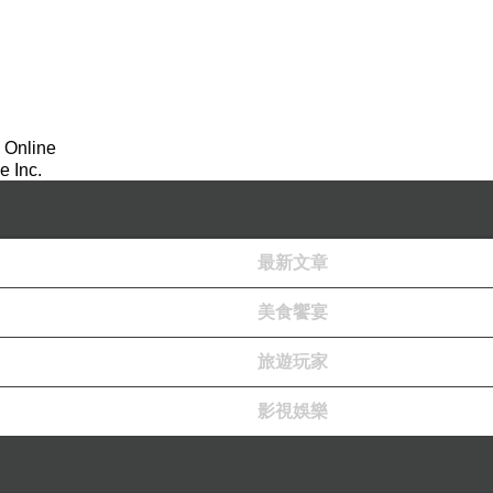
須知放生一事，最可貴的地方，其實就在培養人
既不食肉，捕捉殺害者也就會停止殺業。這樣，
部當作一大放生池了嗎？縱使不能人人如是，
 Online
 Inc.
除鰥寡孤獨、貧窮患難的因，作長壽無病，富貴
最新文章
永不遭遇鰥寡孤獨等苦，長享富貴長壽等樂。這
殺放生究竟是積極幫助人，還是只積極幫助動物
美食饗宴
旅遊玩家
影視娛樂