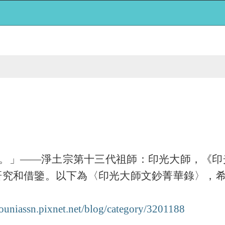
。」
——淨土宗第十三代祖師：印光大師，《印
研究和借鑒。以下為〈印光大師文鈔菁華錄〉，
mouniassn.pixnet.net/blog/category/3201188