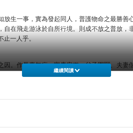
知放生一事，實為發起同人，普護物命之最勝善
，自在飛走游泳於自所行境。則成不放之普放，
不止一人乎。
之因。作長壽無病、富貴安樂、父子團圝、夫妻
繼續閱讀
域中而蒙福乎，何可漠然置之。子審思之，戒殺
，到處都有，為什麼不施捨救濟呢？只是熱心於