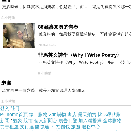
更多時候，你其實不是消費者，你是產品。而且，還是免費提供的那一
答：「你是不知道如來教人戒殺放生的道理啊
8 小時前
人以過去世的善業，幸得人身。如果人對動物
88節讀88頁的青春
換面，我變為畜生，它成了人，就這樣從頭償
說真格的，如果我要寫我的情史，可能會高潮迭起令
2026-08-07
非馬英文詩作〈Why I Write Poetry〉
須知刀兵戰爭的大劫難，都是宿世的殺業感招
非馬英文詩作〈Why I Write Poetry〉刊登于《芝加
生善念，不忍殺害。另外，那些瘟疫水火等等
6 小時前
己的生命。戒殺，可免天殺、鬼神殺、盜賊殺
老實
老實的另一個含義，就是不精於處理人際關係。
1 小時前
對於鰥寡孤獨、貧窮患難的人，也應當隨分隨
登入
註冊
憐，尚未至於死地，動物則如果不行救贖，立
PChome首頁
線上購物
24h購物
書店
露天拍賣
比比昂代購
新聞
/
氣象
股市
個人新聞台
廣告刊登
加入聯播網
全球購物
買賣租屋
支付連
國際連
Pi 拍錢包
旅遊
服務中心