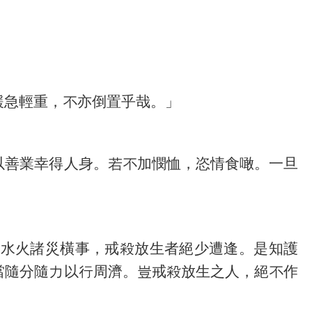
緩急輕重，不亦倒置乎哉。」
以善業幸得人身。若不加憫恤，恣情食噉。一旦
疫水火諸災橫事，戒殺放生者絕少遭逢。是知護
當隨分隨力以行周濟。豈戒殺放生之人，絕不作
」