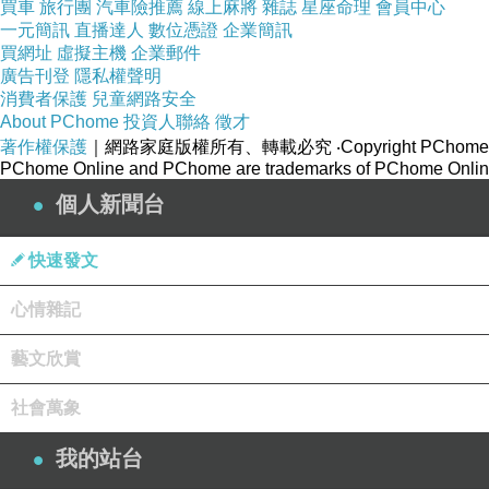
買車
旅行團
汽車險推薦
線上麻將
雜誌
星座命理
會員中心
一元簡訊
直播達人
數位憑證
企業簡訊
又有人說：「物類無盡，能放多少？」答：「
買網址
虛擬主機
企業郵件
放生的心意，油然而生憐憫之心，不忍食肉。
廣告刊登
隱私權聲明
消費者保護
兒童網路安全
自的世界。這豈不成了不放而普放，把天下全
About PChome
投資人聯絡
徵才
戮，況且不止一個人呢？
著作權保護
｜網路家庭版權所有、轉載必究
‧Copyright PChome
PChome Online and PChome are trademarks of PChome Online
個人新聞台
再說戒殺放生，還為現在、未來一切同人，斷
快速發文
生，正是在提前周濟，讓人們未來生生世世，
麼可以漠然置之呢？請大家仔細地想想吧，戒
心情雜記
藝文欣賞
社會萬象
我的站台