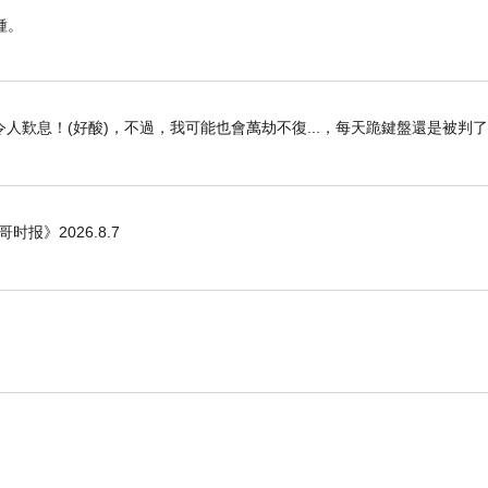
種。
！人與動物外表雖然不同，內在的佛性卻是相同
不加以同情憐憫，任意吞食動物，那麼一旦我福
還，充填他的口腹。
人歎息！(好酸)，不過，我可能也會萬劫不復...，每天跪鍵盤還是被判
的。若無殺業，縱然身遇賊寇也無危險。那些平
哥时报》2026.8.7
的災難橫禍，戒殺放生的人也是絕少遭逢的。由
、未來怨怨相報殺。
力實行周濟，豈有戒殺放生的人，就不做這些
刻就會成為拈板上的肉、鼎鍋裡的菜，很快就到