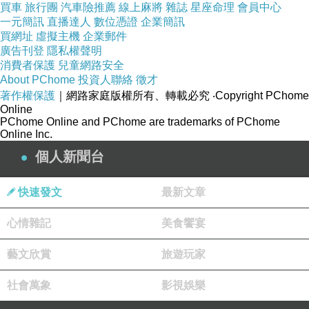
買車
15.
旅行團
四要:需要
汽車險推薦
、
想要
線上麻將
、
能要
雜誌
、
星座命理
該要。
會員中心
一元簡訊
直播達人
數位憑證
企業簡訊
買網址
虛擬主機
企業郵件
16.
四感：感恩、感謝、感化、感動。
廣告刊登
隱私權聲明
消費者保護
兒童網路安全
17.
四它：面對它、接受它、處理它、放下
About PChome
投資人聯絡
徵才
它。
著作權保護
｜網路家庭版權所有、轉載必究
‧Copyright PChome
Online
PChome Online and PChome are trademarks of PChome
18.
四福：知福、惜福、培福、種福。
Online Inc.
個人新聞台
19.
能要、該要的才要；不能要、不該要的絕
對不要。
快速發文
最新文章
20.
感恩能使我們成長，報恩能助我們成就。
心情雜記
美食饗宴
21.
感謝給我們機會，順境、逆境皆是恩人。
藝文欣賞
旅遊玩家
22.
遇到好事，要隨喜、讚歎、鼓勵，並且虛
社會萬象
影視娛樂
心學習。