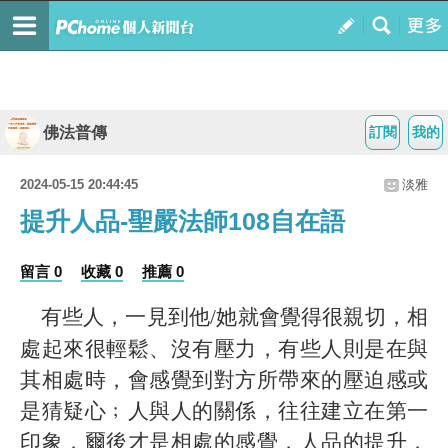
佛法普傳
訂閱
我的
2024-05-15 20:44:45
淡雅
提升人品-聖嚴法師108自在語
留言 0
收藏 0
推薦 0
有些人，一見到他/她就會覺得很親切，相
處起來很輕鬆
、
沒有壓力，有些人則是在與
其相處時，會感覺到對方所帶來的壓迫感或
是猜疑心
﹔
人與人的關係，往往建立在第一
印象，爾後才是相處的感覺，人品的提升，