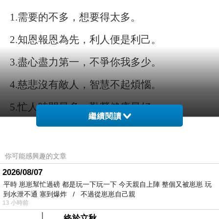
1.
需要的不多，想要得太多。
2.
知恩報恩為先，利人便是利己。
3.
盡心盡力第一，不爭你我多少。
4.
慈悲沒有敵人，智慧不起煩惱。
5.
忙人時間最多，勤勞健康最好。
繼續閱讀
6.
布施的人有福，行善的人快樂。
7.
心量要大，自我要小。
你可能感興趣的文章
2026/08/07
8.
要能放下，才能提起。
提放自如，是自在
平時 崽崽幫忙過磅 都是玩一下玩一下 今天親自上陣 整個又被崽崽 玩
人。
到水泄不通 塞到爆炸 / 不過從崽崽自己親
13 小時前
9.
識人識己識進退，時時身心平安;
知福惜福
終於立秋