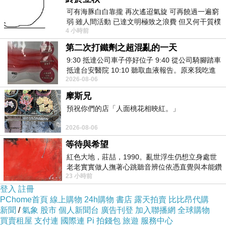
多培福，處處廣結善緣。
可有海豚白白靠攏 再次遙迢氣旋 可再饒過一遍窮
弱 雖人間活動 已達文明極致之浪費 但又何干質樸
4 小時前
10.
提得起放得下，年年吉祥如意;
者 只能白白陪葬
用智慧種
第二次打鐵劑之超混亂的一天
福田，日日都是好日。
9:30 抵達公司車子停好位子 9:40 從公司騎腳踏車
抵達台安醫院 10:10 聽取血液報告。原來我吃進
11.
身心常放鬆，逢人面帶笑;
放鬆能使我們
2026-08-06
去的 B12 彌可保並非沒有吸收而是超
身心健康，帶笑容易增進彼此友誼。
摩斯兄
預祝你們的店「人面桃花相映紅。」
12.
話到口邊想一想，講話之前慢半拍。
不是
不說，而是要惜言慎語。
2026-08-06
等待與希望
13.
在生活中，不妨養成「能有，很好;沒
紅色大地，莊喆，1990。亂世浮生仍想立身處世
老老實實做人撫著心跳聽音辨位依憑直覺與本能鑽
有，也沒關係
」
的
想法，便能轉苦為樂，便
23 小時前
向裂隙的亮處探索另一個心聲另一個共鳴的
會比較自在了。
登入
註冊
PChome首頁
線上購物
24h購物
書店
露天拍賣
比比昂代購
14.
四安:安心
、
安身
、
安家
、
安業。
新聞
/
氣象
股市
個人新聞台
廣告刊登
加入聯播網
全球購物
買賣租屋
支付連
國際連
Pi 拍錢包
旅遊
服務中心