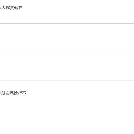
己的行為、語言、心裡的念頭，有了這個自我檢
個人確實站在
小朋友嗎捨得不