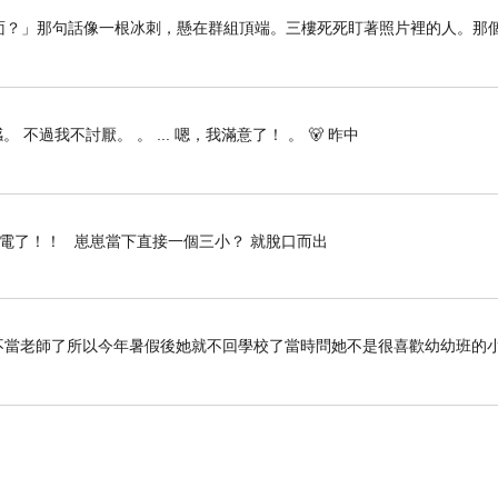
就像曾子所說的「吾日三省吾身」，經常反省自
留在裡面？」那句話像一根冰刺，懸在群組頂端。三樓死死盯著照片裡的人。那
 不過我不討厭。 。 ... 嗯，我滿意了！ 。 🐻 昨中
幸福》
停電了！！ 崽崽當下直接一個三小？ 就脫口而出
她不當老師了所以今年暑假後她就不回學校了當時問她不是很喜歡幼幼班的