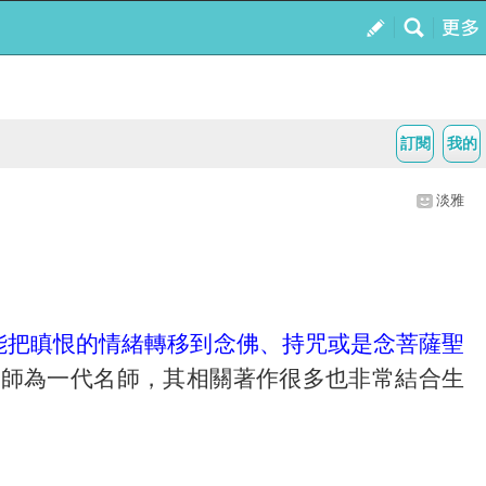
訂閱
我的
淡雅
能把瞋恨的情緒轉移到念佛、持咒或是念菩薩聖
法師為一代名師，其相關著作很多也非常結合生