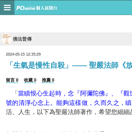
佛法普傳
2024-05-15 12:35:29
「生氣是慢性自殺」—— 聖嚴法師《
留言 0
收藏 0
推薦 0
「
當瞋恨心生起時，念『阿彌陀佛』、『觀
號的清淨心念上。能夠這樣做，久而久之，瞋
活、人生，以下為聖嚴法師著作，希望您細細