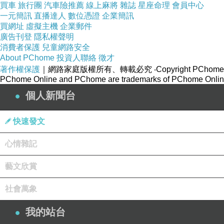
買車
旅行團
汽車險推薦
線上麻將
雜誌
星座命理
會員中心
一元簡訊
直播達人
數位憑證
企業簡訊
買網址
虛擬主機
企業郵件
廣告刊登
隱私權聲明
消費者保護
兒童網路安全
About PChome
投資人聯絡
徵才
著作權保護
｜網路家庭版權所有、轉載必究
‧Copyright PChome
PChome Online and PChome are trademarks of PChome Online
個人新聞台
快速發文
心情雜記
藝文欣賞
社會萬象
我的站台