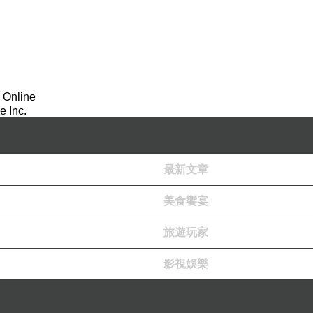
 Online
 Inc.
最新文章
美食饗宴
旅遊玩家
影視娛樂