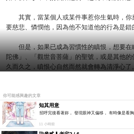
其實，當某個人或某件事惹你生氣時，你應
要慈悲、憐憫他，因為他不知道他的行為是錯
但是，如果已成為習慣性的瞋恨，想要在瞬
陀佛」、「觀世音菩薩」的聖號，或是其他的
久而久之，瞋恨心自然而然就會轉為清淨心了
因此，下一次當你想要罵人，或是恨人恨得
不住還是開口罵人，罵出來的那句話也是「阿
你可能感興趣的文章
慣。
知其用意
招呼完後看著妳， 發現眼神又偏移， 有時像是看胸
11 小時前
除此之外，我們也要常常問一問自己：「我