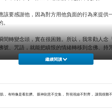
該要感謝他，因為對方用他負面的行為來提供一
的。
間轉變念頭，實在很困難。所以，我常勸人念「
佛號、咒語，就能把瞋恨的情緒轉移到念佛、持
。
繼續閱讀
牙癢癢的時候，不要控制你的情緒，就念一句「
彌陀佛」。這樣不但憤怒、瞋恨的情緒會漸漸地
肌， 有時像是看肚臍。 眼神刻意不交集， 對視視線不對齊， 讓我很難
今天做了多少好事？我今天心裡產生了多少慈