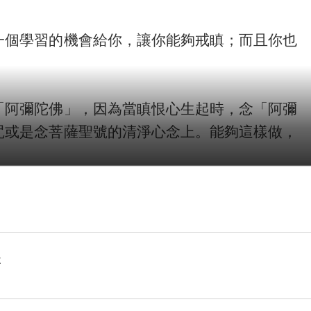
個學習的機會給你，讓你能夠戒瞋；而且你也
阿彌陀佛」，因為當瞋恨心生起時，念「阿彌
咒或是念菩薩聖號的清淨心念上。能夠這樣做，
阿彌陀佛」或是「觀世音菩薩」；即使一時忍
減少，而且還養成了經常念佛、念菩薩聖號的習
不
悲心？是不是有瞋恨心？瞋恨心有沒有顯露出