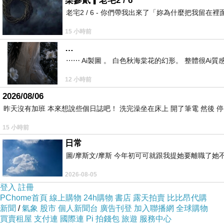
柒參貳▎老宅2 / 6
來？或是心中有瞋恨，但是沒有顯露出來？」
老宅2 / 6 - 你們帶我出來了「妳為什麼把我
討的工夫，瞋恨心也會愈來愈少。
15 小時前
…
⋯⋯ Ai製圖 。 白色秋海棠花的幻形。 整體很Ai質感。
12 小時前
2026/08/06
「逆境要忍，順境也要忍」—— 聖嚴法師《放下的
上一篇：
昨天沒有加班 本來想說些個日誌吧！ 洗完澡坐在床上 開了筆電 然後 
「忍耐不是忍氣吞聲」—— 聖嚴法師《放下的幸福》
下一篇：
15 小時前
日常
圖/摩斯文/摩斯 今年初可可就跟我提她要離職了
2026-08-05
登入
註冊
PChome首頁
線上購物
24h購物
書店
露天拍賣
比比昂代購
新聞
/
氣象
股市
個人新聞台
廣告刊登
加入聯播網
全球購物
買賣租屋
支付連
國際連
Pi 拍錢包
旅遊
服務中心