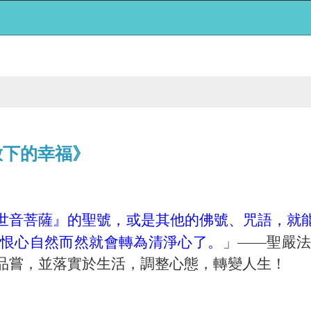
放下的幸福》
世音菩薩』的聖號，或是其他的佛號、咒語，就
恨心自然而然就會轉為清淨心了。
」——聖嚴
品嘗，並落實於生活，調整心態，轉變人生！