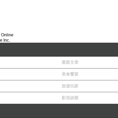
 Online
 Inc.
最新文章
美食饗宴
旅遊玩家
影視娛樂