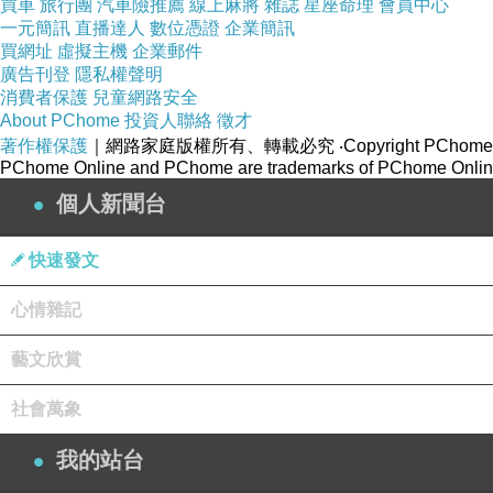
買車
旅行團
汽車險推薦
線上麻將
雜誌
星座命理
會員中心
一元簡訊
直播達人
數位憑證
企業簡訊
買網址
虛擬主機
企業郵件
廣告刊登
隱私權聲明
消費者保護
兒童網路安全
About PChome
投資人聯絡
徵才
著作權保護
｜網路家庭版權所有、轉載必究
‧Copyright PChome
PChome Online and PChome are trademarks of PChome Online
個人新聞台
快速發文
心情雜記
藝文欣賞
社會萬象
我的站台