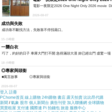
電影一夜限定2026 One Night Only 2026 movie Directe
2026-08-07
成功與失敗
成功靠不斷找方法，失敗靠不停找藉口。
15 小時前
一襲白衣
巧了，約好的日子 車庫大門打不開 急得滿頭大漢 妳已經出門 虛驚一
18 小時前
◎專家與頭銜
■寓言故事 ◎專家與頭銜 ⊕潘文良
2026-08-07
登入
註冊
PChome首頁
線上購物
24h購物
書店
露天拍賣
比比昂代購
新聞
/
氣象
股市
個人新聞台
廣告刊登
加入聯播網
全球購物
買賣租屋
支付連
國際連
Pi 拍錢包
旅遊
服務中心