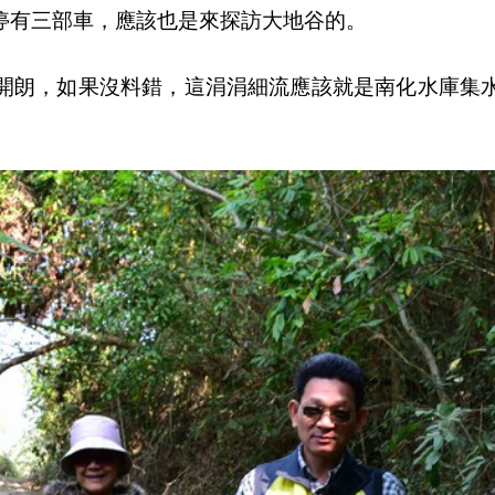
停有三部車，應該也是來探訪大地谷的。
開朗，如果沒料錯，這涓涓細流應該就是南化水庫集