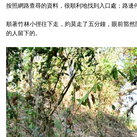
按照網路查尋的資料，很順利地找到入口處；路邊
順著竹林小徑往下走，約莫走了五分鐘，眼前豁然
的人留下的。