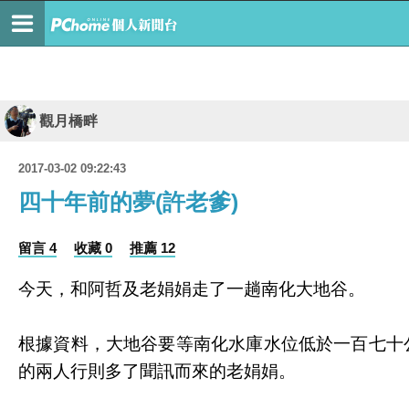
觀月橋畔
2017-03-02 09:22:43
四十年前的夢(許老爹)
留言 4
收藏 0
推薦 12
今天，和阿哲及老娟娟走了一趟南化大地谷。
根據資料，大地谷要等南化水庫水位低於一百七十
的兩人行則多了聞訊而來的老娟娟。