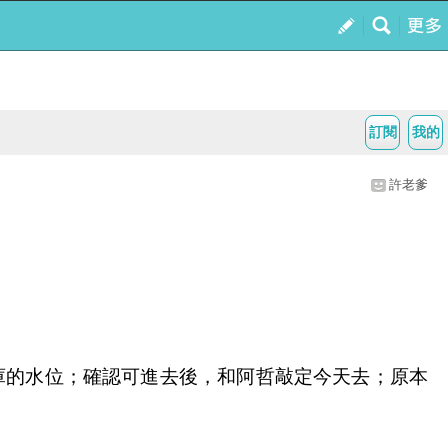
訂閱
我的
許老爹
庫的水位；確認可進去後，和阿哲敲定今天去；原本