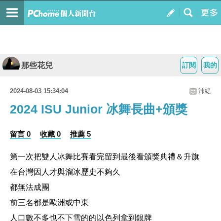
那些花兒
訂閱
我的
2024-08-03 15:34:04
沛緹
2024 ISU Junior 冰舞長曲+頒獎
留言 0
收藏 0
推薦 5
第一次把雙人冰舞比賽看完留到最後看頒獎典禮＆升旗
在台灣因人才與溜冰歷史不夠久
都無法成團
前三名都是歐洲或中東
人口數不多也不下雪的的以色列拿到銀牌