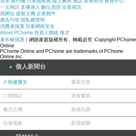
買車
旅行團
汽車險推薦
線上麻將
雜誌
星座命理
會員中心
一元簡訊
直播達人
數位憑證
企業簡訊
買網址
虛擬主機
企業郵件
廣告刊登
隱私權聲明
消費者保護
兒童網路安全
冰舞長曲美國選手
About PChome
投資人聯絡
徵才
獲得金牌
著作權保護
｜網路家庭版權所有、轉載必究
‧Copyright PChome
影片
Online
PChome Online and PChome are trademarks of PChome
Online Inc.
個人新聞台
快速發文
最新文章
心情雜記
美食饗宴
藝文欣賞
旅遊玩家
社會萬象
影視娛樂