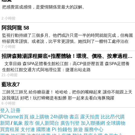
把感覺當成感情，是愛情關係里最大的誤解。
2 小時前
阿我阿龍 58
監視行動持續了三個多月。他們或許只需一半的時間就能完成，但梅麗
特卻異常謹慎。或者說，比平常更謹慎。她找到了一艘特工處停泊在
7 小時前
招牌森雞湯課程腳底+指壓體驗！環境、價格、按摩過程全紀錄，森SPA足體養生館松江館最新價格表
文章目錄 森SPA足體養生館松江館：高CP值舒壓首選 森SPA足體養
生館松江館交通方式與地理位置：捷運出站走路
以色列選手上場
21 小時前
藍玫友7
三師兄三師兄 給你糖葫蘆！ 哈哈哈，把你的嘴糊起來 讓你不能跟上天
說我壞話 好吧！玩打蟑螂是有點髒 那一起來去看白海豚飛躍
6 小時前
登入
註冊
PChome首頁
線上購物
24h購物
書店
露天拍賣
比比昂代購
新聞
/
氣象
股市
個人新聞台
廣告刊登
加入聯播網
全球購物
買賣租屋
支付連
國際連
Pi 拍錢包
旅遊
服務中心