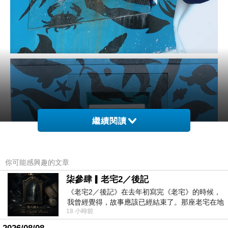
繼續閱讀
你可能感興趣的文章
柒參肆▎老宅2／後記
《老宅2／後記》在去年初寫完《老宅》的時候，
我曾經覺得，故事應該已經結束了。那座老宅在地
18 小時前
震中倒塌，七個人終於離開那片黑暗，