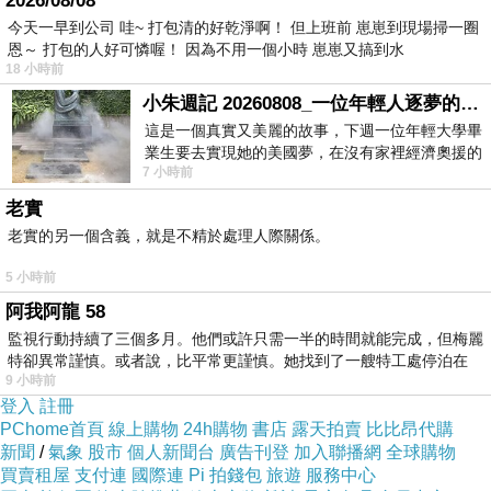
2026/08/08
今天一早到公司 哇~ 打包清的好乾淨啊！ 但上班前 崽崽到現場掃一圈
恩～ 打包的人好可憐喔！ 因為不用一個小時 崽崽又搞到水
18 小時前
小朱週記 20260808_一位年輕人逐夢的真實故事
這是一個真實又美麗的故事，下週一位年輕大學畢
業生要去實現她的美國夢，在沒有家裡經濟奧援的
7 小時前
情況下，靠著自我努力工作累積出國基
老實
老實的另一個含義，就是不精於處理人際關係。
5 小時前
阿我阿龍 58
監視行動持續了三個多月。他們或許只需一半的時間就能完成，但梅麗
特卻異常謹慎。或者說，比平常更謹慎。她找到了一艘特工處停泊在
9 小時前
登入
註冊
PChome首頁
線上購物
24h購物
書店
露天拍賣
比比昂代購
新聞
/
氣象
股市
個人新聞台
廣告刊登
加入聯播網
全球購物
買賣租屋
支付連
國際連
Pi 拍錢包
旅遊
服務中心