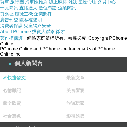
買車
旅行團
汽車險推薦
線上麻將
雜誌
星座命理
會員中心
一元簡訊
直播達人
數位憑證
企業簡訊
買網址
虛擬主機
企業郵件
廣告刊登
隱私權聲明
消費者保護
兒童網路安全
About PChome
投資人聯絡
徵才
著作權保護
｜網路家庭版權所有、轉載必究
‧Copyright PChome
Online
PChome Online and PChome are trademarks of PChome
Online Inc.
個人新聞台
快速發文
最新文章
心情雜記
美食饗宴
藝文欣賞
旅遊玩家
社會萬象
影視娛樂
很美的女神