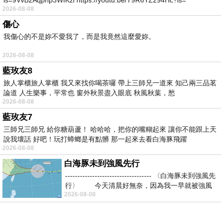
is=9VvB2Aqpnp3WIKzl https://youtu.be/T9R6YZ294Hc?is=
2026-08-08
學快 4 個月 Vachinde (對面男孩看過來)
傷心
我傷心的不是妳不愛我了，而是我竟然這麼愛妳。
終於在今天結業式 (有種想丟學士帽的衝動)
2026-08-08
藍玫友8
每次在學這首舞蹈的時候
旅人掌櫃旅人掌櫃 我又來找你喝茶囉 帶上三師兄一道來 知己兩三品茗
論道 人生樂事，平常也 窗外秋景盡入眼底 秋風秋葉，愁
2026-08-08
都有一種
藍玫友7
三師兄三師兄 給你糖葫蘆！ 哈哈哈，把你的嘴糊起來 讓你不能跟上天
說我壞話 好吧！玩打蟑螂是有點髒 那一起來去看白海豚飛躍
Balu 老師是不是送 Line 貼圖送太多
2026-08-08
白海豚未到強風先行
被洗腦啦
----------------------------------- 〈白海豚未到強風先
行〉 今天清晨好無奈，因為我一早就被強風
2026-08-08
怎麼很多動作 Cut 跟 Line Friends 很像啊~哈哈哈哈~