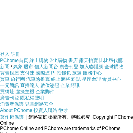
登入
註冊
PChome首頁
線上購物
24h購物
書店
露天拍賣
比比昂代購
新聞
/
氣象
股市
個人新聞台
廣告刊登
加入聯播網
全球購物
買賣租屋
支付連
國際連
Pi 拍錢包
旅遊
服務中心
買車
旅行團
汽車險推薦
線上麻將
雜誌
星座命理
會員中心
一元簡訊
直播達人
數位憑證
企業簡訊
買網址
虛擬主機
企業郵件
廣告刊登
隱私權聲明
消費者保護
兒童網路安全
About PChome
投資人聯絡
徵才
著作權保護
｜網路家庭版權所有、轉載必究
‧Copyright PChome
Online
PChome Online and PChome are trademarks of PChome