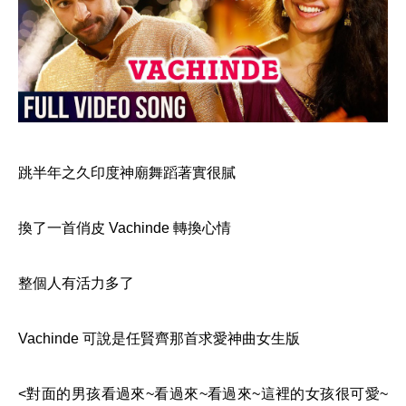
跳半年之久印度神廟舞蹈著實很膩
換了一首俏皮 Vachinde 轉換心情
整個人有活力多了
Vachinde 可說是任賢齊那首求愛神曲女生版
<對面的男孩看過來~看過來~看過來~這裡的女孩很可愛~