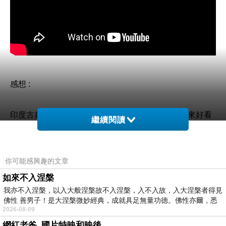
感想 :
印度古典舞還是印度人從小接受文化薰陶的人跳起來好看
繼續閱讀
自己跳的屬於文化體驗
實在搬不上抬面啊
你可能感興趣的文章
如來不入涅槃
另外
我亦不入涅槃，以入大般涅槃故不入涅槃，入不入故，入大涅槃者得見
跳舞舞者顏值、身段、氣質很重要
佛性 善男子！是大涅槃微妙經典，成就具足無量功德。佛性亦爾，悉
看起來就是賞心悅目
2026-08-09
網紅老爸_國片特映和映後