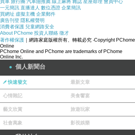
買車
旅行團
汽車險推薦
線上麻將
雜誌
星座命理
會員中心
一元簡訊
直播達人
數位憑證
企業簡訊
買網址
虛擬主機
企業郵件
廣告刊登
隱私權聲明
消費者保護
兒童網路安全
About PChome
投資人聯絡
徵才
著作權保護
｜網路家庭版權所有、轉載必究
‧Copyright PChome
Online
PChome Online and PChome are trademarks of PChome
Online Inc.
個人新聞台
快速發文
最新文章
心情雜記
美食饗宴
藝文欣賞
旅遊玩家
社會萬象
影視娛樂