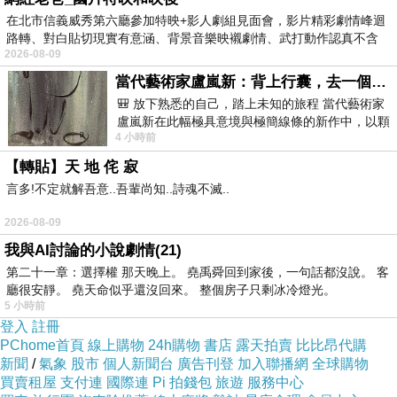
在北市信義威秀第六廳參加特映+影人劇組見面會，影片精彩劇情峰迴
路轉、對白貼切現實有意涵、背景音樂映襯劇情、武打動作認真不含
2026-08-09
糊、
當代藝術家盧嵐新：背上行囊，去一個沒有人認識你的地方——看風景，也遇見渴望出發的自己
🎒 放下熟悉的自己，踏上未知的旅程 當代藝術家
盧嵐新在此幅極具意境與極簡線條的新作中，以顆
Rama Rama 印度神射手
上一篇：
4 小時前
粒感豐富的灰綠粗糙背景，搭配凝練且具
人生第三首婆羅門舞曲
下一篇：
【轉貼】天 地 侘 寂
言多!不定就解吾意..吾輩尚知..詩魂不滅..
2026-08-09
我與AI討論的小說劇情(21)
第二十一章：選擇權 那天晚上。 堯禹舜回到家後，一句話都沒說。 客
廳很安靜。 堯天命似乎還沒回來。 整個房子只剩冰冷燈光。
5 小時前
登入
註冊
PChome首頁
線上購物
24h購物
書店
露天拍賣
比比昂代購
新聞
/
氣象
股市
個人新聞台
廣告刊登
加入聯播網
全球購物
買賣租屋
支付連
國際連
Pi 拍錢包
旅遊
服務中心