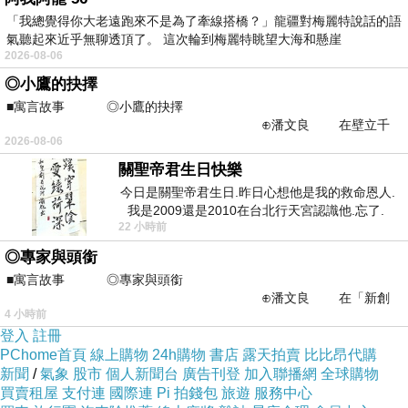
「我總覺得你大老遠跑來不是為了牽線搭橋？」龍疆對梅麗特說話的語
走廊上有香水試聞區
氣聽起來近乎無聊透頂了。 這次輪到梅麗特眺望大海和懸崖
2026-08-06
◎小鷹的抉擇
■寓言故事 ◎小鷹的抉擇
⊕潘文良 在壁立千
2026-08-06
仞的懸崖上，有一座遮天蔽
關聖帝君生日快樂
今日是關聖帝君生日.昨日心想他是我的救命恩人.
我是2009還是2010在台北行天宮認識他.忘了.
22 小時前
一個奇摩交友的網友學
◎專家與頭銜
■寓言故事 ◎專家與頭銜
⊕潘文良 在「新創
4 小時前
之谷」裡——
登入
註冊
PChome首頁
線上購物
24h購物
書店
露天拍賣
比比昂代購
新聞
/
氣象
股市
個人新聞台
廣告刊登
加入聯播網
全球購物
買賣租屋
支付連
國際連
Pi 拍錢包
旅遊
服務中心