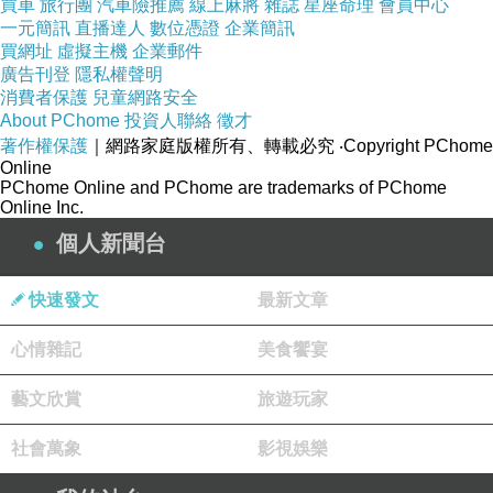
買車
旅行團
汽車險推薦
線上麻將
雜誌
星座命理
會員中心
一元簡訊
直播達人
數位憑證
企業簡訊
買網址
虛擬主機
企業郵件
廣告刊登
隱私權聲明
消費者保護
兒童網路安全
About PChome
投資人聯絡
徵才
著作權保護
｜網路家庭版權所有、轉載必究
‧Copyright PChome
Online
PChome Online and PChome are trademarks of PChome
Online Inc.
個人新聞台
快速發文
最新文章
心情雜記
美食饗宴
藝文欣賞
旅遊玩家
社會萬象
影視娛樂