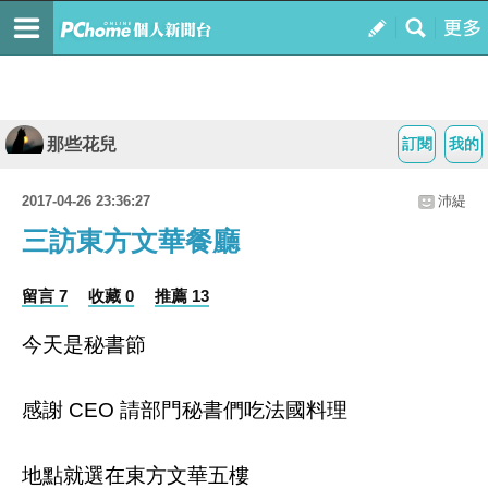
那些花兒
訂閱
我的
2017-04-26 23:36:27
沛緹
三訪東方文華餐廳
留言 7
收藏 0
推薦 13
今天是秘書節
感謝 CEO 請部門秘書們吃法國料理
地點就選在東方文華五樓