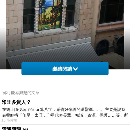
繼續閱讀
你可能感興趣的文章
印旺多貴人？
在網上隨便玩了個 ai 算八字，感覺好像說的還蠻準……。主要是說我
命盤結構「印星」太旺，印星代表長輩、知識、資源、保護……等，所
15 小時前
阿我阿龍 56