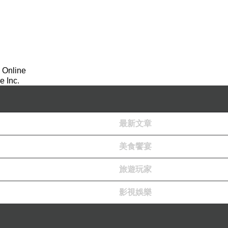
 Online
 Inc.
最新文章
美食饗宴
旅遊玩家
影視娛樂