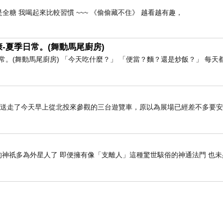
全糖 我喝起來比較習慣 ~~~ 《偷偷藏不住》 越看越有趣，
-夏季日常。(舞動馬尾廚房)
。(舞動馬尾廚房) 「今天吃什麼？」 「便當？麵？還是炒飯？」 每天
上，先送走了今天早上從北投來參觀的三台遊覽車，原以為展場已經差不多要
神祇多為外星人了 即便擁有像「支離人」這種驚世駭俗的神通法門 也未