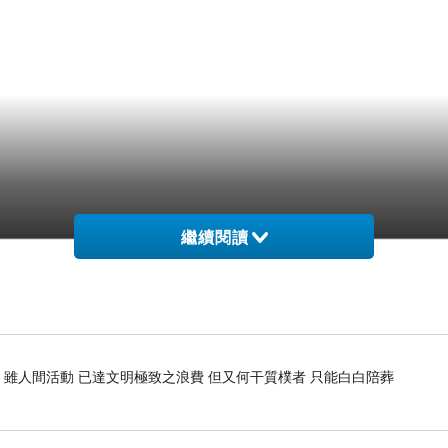
繼續閱讀
 雖人間活動 已達文明極致之浪費 但又何干質樸者 只能白白陪葬