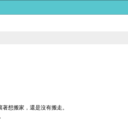
嚷著想搬家，還是沒有搬走。
。