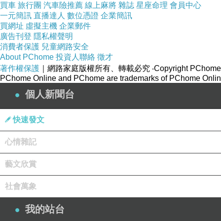
買車
旅行團
汽車險推薦
線上麻將
雜誌
星座命理
會員中心
一元簡訊
直播達人
數位憑證
企業簡訊
買網址
虛擬主機
企業郵件
廣告刊登
隱私權聲明
消費者保護
兒童網路安全
About PChome
投資人聯絡
徵才
著作權保護
｜網路家庭版權所有、轉載必究
‧Copyright PChome
PChome Online and PChome are trademarks of PChome Online
個人新聞台
快速發文
心情雜記
藝文欣賞
社會萬象
我的站台