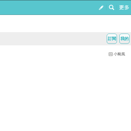
訂閱
我的
小颱風