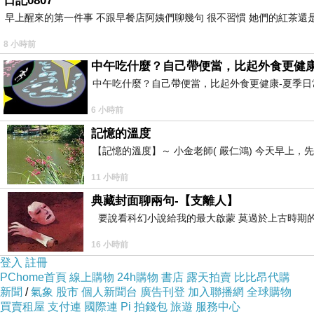
日記0807
早上醒來的第一件事 不跟早餐店阿姨們聊幾句 很不習慣 她們的紅茶還是
8 小時前
小颱風
中午吃什麼？自己帶便當，比起外食更健康
2019-06-19 13:27:57
中午吃什麼？自己帶便當，比起外食更健康-夏季日常
剛剛看了三位好友的文章，又到復健時刻。先這樣
6 小時前
記憶的溫度
【記憶的溫度】～ 小金老師( 嚴仁鴻) 今天早
11 小時前
典藏封面聊兩句-【支離人】
要說看科幻小說給我的最大啟蒙 莫過於上古時期的
16 小時前
登入
註冊
PChome首頁
線上購物
24h購物
書店
露天拍賣
比比昂代購
新聞
/
氣象
股市
個人新聞台
廣告刊登
加入聯播網
全球購物
買賣租屋
支付連
國際連
Pi 拍錢包
旅遊
服務中心