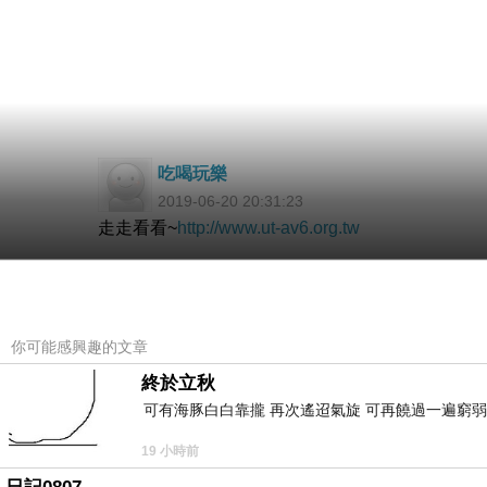
吃喝玩樂
2019-06-20 20:31:23
走走看看~
http://www.ut-av6.org.tw
旅人
你可能感興趣的文章
2019-06-19 15:01:56
終於立秋
復健
可有海豚白白靠攏 再次遙迢氣旋 可再饒過一遍窮弱
身體康復了吧
問好
19 小時前
午安安