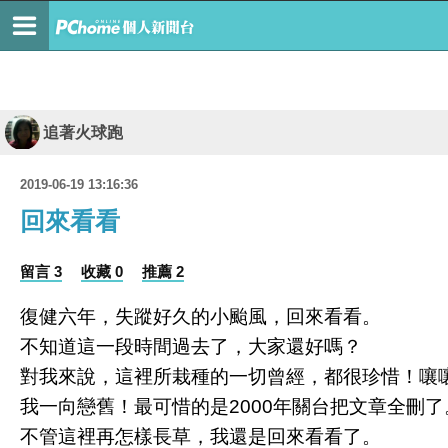
追著火球跑
2019-06-19 13:16:36
回來看看
留言 3
收藏 0
推薦 2
復健六年，失蹤好久的小颱風，回來看看。
不知道這一段時間過去了，大家還好嗎？
對我來說，這裡所栽種的一切曾經，都很珍惜！嚷
我一向戀舊！最可惜的是2000年關台把文章全刪了
不管這裡再怎樣長草，我還是回來看看了。