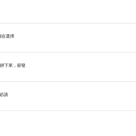
都在選擇
安靜下來，卻發
必讀