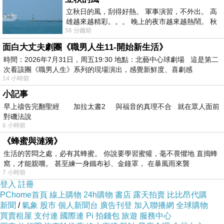
2.
善用作文「結構」：懂得在生活事件或社會
立秋日的風，刮得好熱。 軍事演習，不外出。 高
新聞中做「對照練習」，使文章變得更有
雄越來越精彩。。。 晚上的夜市越來越熱鬧。 秋
深度。同時教授表達贊成或反對立場的最
56 分鐘前
天的風刮得很熱 夜遊消暑熱。。。
強作文結構，使文章論述更有層次。
面白大丈夫劇團《職男人生11-開始新生活》
時間：2026年7月31日，周五19:30 地點：北藝中心球劇場 這是第二
3.
精煉文章「修辭」：透過簡單的「意象練
次看該團《職男人生》系列的現場演出，感覺新鮮度、喜劇感
習」，讓文句變精緻。
14 小時前
小記事
製作線上課
PPT
的過程中，最深刻的感觸便
早上禱告完翻聖經 加拉太書2 與福音的真理不合 就在眾人面前
對磯法說
是能認識會畫畫的人真好！淑君主任為創作坊孩
6 小時前
子們設計的貼紙獎明信片剛剛出爐，我有幸成為
《蜂蜜與漣漪》
第一位目睹成果的人。看著六張可愛度破表的籃
生活的苦悶之處，必有其蜂蜜。 你說要學習蜜獾，毫不畏懼地 直搗蜂
窩，才能親嚐。 甚至練一身鐵布衫、金鐘罩， 在暴風雨來襲
球小子明信片，瞬間有了靈感，馬上將這幾張圖
7 小時前
放進線上課程裡，成為超實用的創意教案，且絕
登入
註冊
PChome首頁
線上購物
24h購物
書店
露天拍賣
比比昂代購
對不會有任何「侵權」的問題（得意大笑）！就
新聞
/
氣象
股市
個人新聞台
廣告刊登
加入聯播網
全球購物
連刊頭照片也請出籃球小子行銷這一場「新書
買賣租屋
支付連
國際連
Pi 拍錢包
旅遊
服務中心