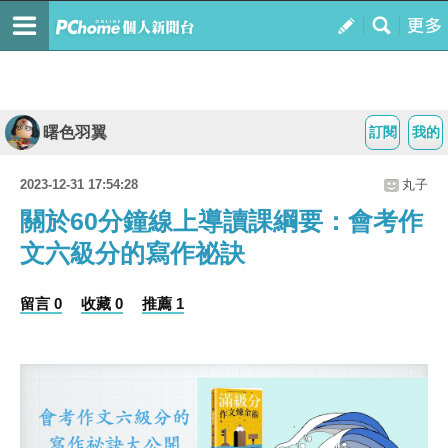
曙色羽翼
訂閱
我的
2023-12-31 17:54:28
丸子
關於60分鐘線上導讀課綱要：會考作
文六級分的寫作祕訣
留言 0
收藏 0
推薦 1