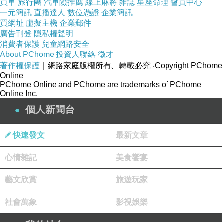
買車
旅行團
汽車險推薦
線上麻將
雜誌
星座命理
會員中心
⟪
滿級分作文煉金術
⟫
＋
60
分鐘線上導讀課」預購
一元簡訊
直播達人
數位憑證
企業簡訊
活動呢！
買網址
虛擬主機
企業郵件
廣告刊登
隱私權聲明
對了，早鳥優惠價活動只到
1/4中午
截止，歡
消費者保護
兒童網路安全
迎有需要、有興趣的舊雨新知前往大樹林出版社
About PChome
投資人聯絡
徵才
著作權保護
｜網路家庭版權所有、轉載必究
‧Copyright PChome
網站參觀、瞭解，手刀速度要快啊！！！！！
Online
PChome Online and PChome are trademarks of PChome
Online Inc.
個人新聞台
◼
購買《滿級分作文煉金術》單書（
79
折免運）
▸▸
https://reurl.cc/A48Emp
快速發文
最新文章
◼
購買《滿級分作文煉金術》加線上導讀課（早
心情雜記
美食饗宴
鳥組合價只要＄
500
藝文欣賞
旅遊玩家
社會萬象
影視娛樂