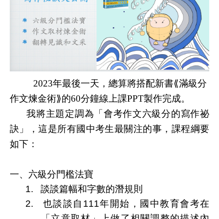
2023
年最後一天，總算將搭配新書
⟪
滿級分
作文煉金術
⟫
的
60
分鐘線上課
PPT
製作完成。
我將主題定調為「會考作文六級分的寫作祕
訣」，這是所有國中考生最關注的事，課程綱要
如下：
一、
六級分門檻法寶
1.
談談篇幅和字數的潛規則
2.
也談談自
111
年開始，國中教育會考在
「立意取材」上做了相關調整的描述內