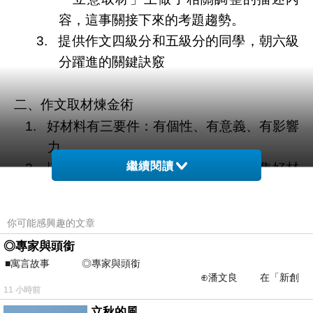
容，這事關接下來的考題趨勢。
3.
提供作文四級分和五級分的同學，朝六級
分躍進的關鍵訣竅
二、作文取材煉金術
1.
好材料有三要件：有個性、有意義、有影響
力
繼續閱讀
2.
以我為中心，從「人事時地物」中蒐集好材
料，並學習經營好材料的關鍵方法。
3.
挖掘我所熱愛沉迷的一切，就對了！
你可能感興趣的文章
◎專家與頭銜
三、翻轉見識和文采
■寓言故事 ◎專家與頭銜
1.
豐富寫作「內容」：擴充國中生每日所見所
⊕潘文良 在「新創
11 小時前
之谷」裡——
聞，找到與社會、國際接軌的好方法。
立秋的風