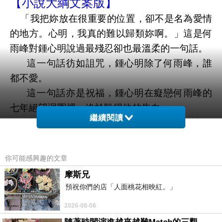
【小說大綱文案版】
「
我把妳放在很重要的位置，卻不是名為愛情
的地方。心明，我真的難以歸類妳啊。
」這是何
雨峰對鍾心明說過最殘忍卻也最溫柔的一句話。
這一句話彷如詛咒，鍾心明除了何雨峰，誰
都不愛。
這一句話亦是祝福，鍾心明在癡戀何雨峰的
七年絕望迴圈裡，終於盼得他的告白。
繼續閱讀
究竟，這七年來，他們經歷了什麼又捨棄了
什麼，才得以彎彎繞繞走在一起？
而愛上一個根本不可能會愛著自己的人，這
你可能感興趣的文章
樣煎熬痛苦的自虐經驗，鍾心明太清楚不過。
摩斯兄
因此，當宅男哥哥鍾天明愛上已有熱戀男友
預祝你們的店「人面桃花相映紅。」
的李翩翩時，鍾心明當仁不讓化身為他的追愛軍
2026-08-06
師，帶領哥哥打一場根本不可能會有勝算的仗。