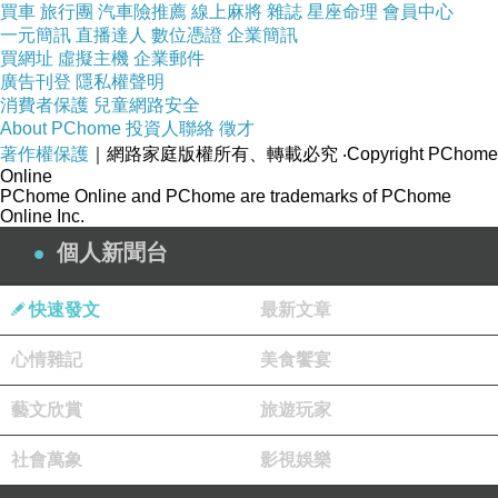
踩過，烙下一枚幾世也忘不了的承諾印記。她拖
買車
旅行團
汽車險推薦
線上麻將
雜誌
星座命理
會員中心
一元簡訊
直播達人
數位憑證
企業簡訊
著沉重的前世記憶，知道自己永遠都當不成鋼
買網址
虛擬主機
企業郵件
筆，無法遊刃有餘地旋舞於色澤繽紛的愛情世
廣告刊登
隱私權聲明
消費者保護
兒童網路安全
界，重複進行拆卸、洗淨、再拆卸、再洗淨的遊
About PChome
投資人聯絡
徵才
戲人間儀式。她只能是苦守何雨峰腳印的水泥
著作權保護
｜網路家庭版權所有、轉載必究
‧Copyright PChome
Online
池，而後漸漸等待成乾逝的、不再讓人留下任何
PChome Online and PChome are trademarks of PChome
記號的癡執水泥地。
Online Inc.
兩段以悲摧色調為起點的愛情故事，相互疊
個人新聞台
影也鮮烈對照，點點滴滴匯聚成鍾心明生命中最
快速發文
最新文章
重要卻也最耗損心神的千里跋涉……
心情雜記
美食饗宴
【小說吸睛特色】
藝文欣賞
旅遊玩家
《離開你的每一次準備》特別適合所有受困於
暗戀、單戀、苦戀、虐戀、以及失戀的人閱讀，
社會萬象
影視娛樂
他們會發現愛一個人很美好卻也很殘酷，並隨著