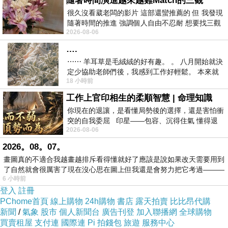
隨著時間演進越來越難Match的三觀
愛情素質低落且從沒戀愛經驗的鍾天明，是
很久沒看葳老闆的影片 這部還蠻推薦的 但 我發現
否能像愛得癡執傻氣的鍾心明一樣，化不可能為
隨著時間的推進 強調個人自由不忍耐 想要找三觀
2026-08-06
接近的不要說對象 連朋友都超
可能呢？
….
對鍾心明而言，哥哥鍾天明是一枝剛剛開封
⋯⋯ 羊耳草是毛絨絨的好有趣。 。 八月開始就決
的鋼筆，他的愛情吸墨器使用說明書掌握在心明
定少協助老師們後，我感到工作好輕鬆。 本來就
手裡，由她靈巧下達一個命令，哥哥只需一個動
18 小時前
不是我的工作啊。 真
作拼命跟上，他沒有前世的靈魂和記憶，沒有過
工作上官印相生的柔順智慧 | 命理知識
去的羈絆與陰影，可以迅速化身為深情溫柔的暖
你現在的退讓，是看懂局勢後的選擇，還是害怕衝
突的自我委屈 印星——包容、沉得住氣 懂得退
男，一步步走進李翩翩設防的心底，以及任何一
2026-08-06
一步觀察，不會
位女子的心靈。
2026。08。07。
何雨峰則像令人絕望的一枝鋼筆，鍾心明整整
畫圖真的不適合我越畫越排斥看得懂就好了應該是說如果改天需要用到
了自然就會很厲害了現在沒心思在圖上但我還是會努力把它考過———
愛戀他七年，卻始終只能忽遠忽近地瞭望他，大
6 小時前
學四年，唯有許聆安是他曾安心停留過的墨色。
登入
註冊
PChome首頁
線上購物
24h購物
書店
露天拍賣
比比昂代購
至於鍾心明，則遲遲無法被他歸類、定位。
新聞
/
氣象
股市
個人新聞台
廣告刊登
加入聯播網
全球購物
鍾心明自己是未乾的水泥池，被何雨峰一腳
買賣租屋
支付連
國際連
Pi 拍錢包
旅遊
服務中心