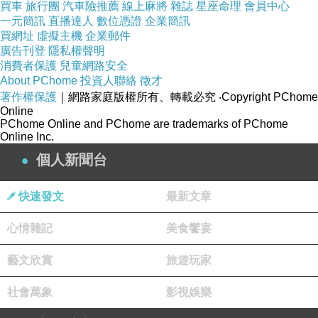
買車
旅行團
汽車險推薦
線上麻將
雜誌
星座命理
會員中心
一元簡訊
直播達人
數位憑證
企業簡訊
買網址
虛擬主機
企業郵件
廣告刊登
隱私權聲明
消費者保護
兒童網路安全
About PChome
投資人聯絡
徵才
著作權保護
｜網路家庭版權所有、轉載必究
‧Copyright PChome
Online
PChome Online and PChome are trademarks of PChome
Online Inc.
個人新聞台
再來這一層我己經看到它的誠意了，附了二顆無
限電池，一顆真的不夠用，若要再自己加買一顆
快速發文
最新文章
又省不得，這次LG直接附了二顆，讓你能一次把
打掃做完~
心情雜記
美食饗宴
藝文欣賞
旅遊玩家
社會萬象
影視娛樂