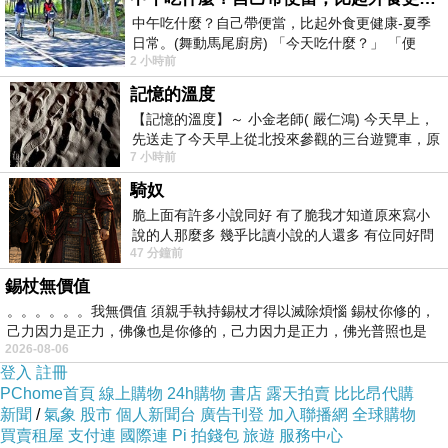
中午吃什麼？自己帶便當，比起外食更健康-夏季
日常。(舞動馬尾廚房) 「今天吃什麼？」 「便
2 小時前
當？麵？還是炒飯？」 每天都在選擇
記憶的溫度
【記憶的溫度】～ 小金老師( 嚴仁鴻) 今天早上，
先送走了今天早上從北投來參觀的三台遊覽車，原
7 小時前
以為展場已經差不多要安靜下來，卻發
騎奴
這次比較特別的附件應該就屬這個圖片的外出包
脆上面有許多小說同好 有了脆我才知道原來寫小
吧~它內有三個夾層，分別可以放主機和各種短
說的人那麼多 幾乎比讀小說的人還多 有位同好問
47 分鐘前
了一個問題 她說為什麼高中文學獎的
吸頭，所以吸塵器不在是媽媽的工具，也可以是
錫杖無價值
爸爸小情人(車子)的打掃工具，只要放入外出
。。。。。。我無價值 須親手執持錫杖才得以滅除煩惱 錫杖你修的，
包，方便拿到車上使用，車內清潔自己動手可以
己力因力是正力，佛像也是你修的，己力因力是正力，佛光普照也是
健身又可以省錢。
2026-08-06
登入
註冊
PChome首頁
線上購物
24h購物
書店
露天拍賣
比比昂代購
新聞
/
氣象
股市
個人新聞台
廣告刊登
加入聯播網
全球購物
買賣租屋
支付連
國際連
Pi 拍錢包
旅遊
服務中心