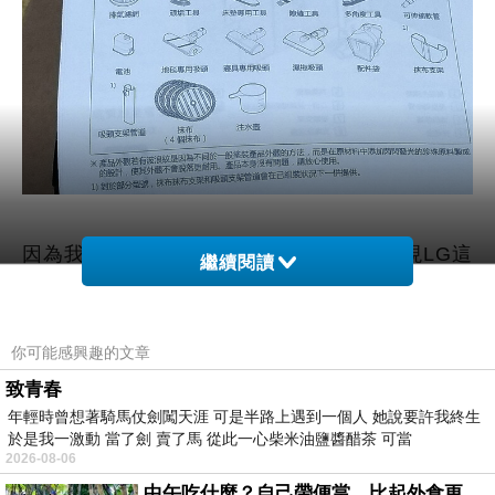
因為我不知道我是不是拿到旗鑑版，我發現LG這
繼續閱讀
次真的算是很有誠意，它的附件很多，一開箱就
有四層，真的很有拆禮物的感覺，而且附件多到
我要花很多時間來研究該怎麼使用!!
你可能感興趣的文章
致青春
年輕時曾想著騎馬仗劍闖天涯 可是半路上遇到一個人 她說要許我終生
於是我一激動 當了劍 賣了馬 從此一心柴米油鹽醬醋茶 可當
2026-08-06
中午吃什麼？自己帶便當，比起外食更健康-夏季日常。(舞動馬尾廚房)