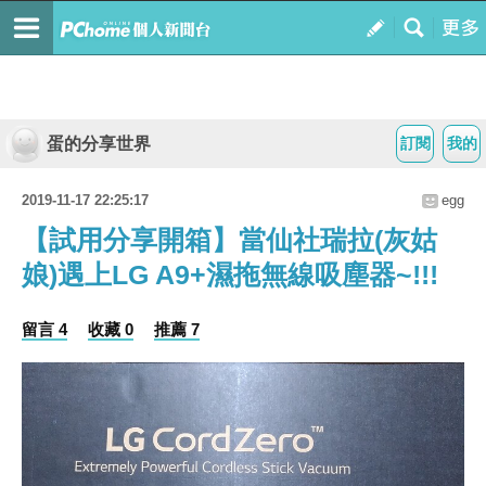
蛋的分享世界
訂閱
我的
2019-11-17 22:25:17
egg
【試用分享開箱】當仙社瑞拉(灰姑
娘)遇上LG A9+濕拖無線吸塵器~!!!
留言 4
收藏 0
推薦 7