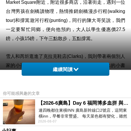
Market Square附近，附近很多商店，沿著街走，遇到一位
台灣男孩在劍橋讀物理，熱情推銷劍橋漫步行程(walking
tour)和撐篙遊河行程(punting)，同行的陳大哥笑說，我們
一定要幫忙同鄉，便向他預約，大人以學生優惠價27.5
鎊，小孩15鎊，下午三點散步，五點撐篙。
雪人和芮圻逛進了克拉克鞋店(Clarks)，我則帶著兩個別人
家的小孩去逛紀念品店，甄特別鍾愛牛津和劍橋出的小書
繼續閱讀
本橡皮擦，一個1鎊，非常可愛。雪人笑說，英國的紀念
品，只要加上了徽章，就會看起來很厲害的樣子。徽章的
色澤和圖騰，傳遞千百年的文化，似乎從圖騰上看見了過
你可能感興趣的文章
去，有了溫度，又不像照片那樣露骨、直接，所以烙印著
【2026-6廣島】Day 6 福岡博多血拼 與機場接送少年司機深夜對談
連四晚都住東橫INN 廣島新幹線口2號店，這間東
徽章的紀念品，是永遠不退流行的文化時尚。
橫inn，早餐非常豐盛。 每天菜色都有變化，雖然
2026-08-07
看到工作人員拿出料理包加熱，但
午餐火速在市集廣場(Market Square)買了熱狗堡，聞起來