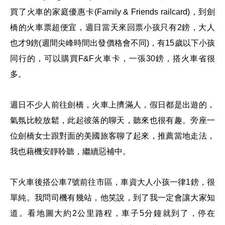
買了火車的家庭優惠卡(Family & Friends railcard)，到劍
橋的火車票超便宜，週日當天來回票小孩只有2鎊，大人
也才9鎊(週間尖峰時間出發價格會不同)，有15歲以下小孩
同行的，可以購買F&F火車卡，一張30鎊，搭火車省很
多。
週日不少人前往劍橋，火車上擠滿人，假日都是出遊的，
氣氛比較放鬆，此起彼落的聊天，聽來也很有趣。旁座一
位劍橋女士跟對面的美國旅客聊了起來，推薦當地走法，
我也藉機安靜聆聽，繼續惡補中。
下火車後搭公車7號前往市區，車資大人小孩一律1鎊，很
單純。我問司機有幾站，他笑說，到了我一定會讓大家知
道。看地圖大約2公里路程，車子5分鐘就到了，停在