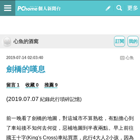
心魚的酒窩
訂閱
我的
2019-07-14 02:03:40
心魚
劍橋的嘆息
留言 1
收藏 0
推薦 9
(2019.07.07
紀錄此行瑣碎記憶)
前一晚看了劍橋的地圖，對這城市不算熟稔，有點擔心到
了車站後不知何去何從，惡補地圖到半夜兩點。早上前往
國王十字(King's Cross)車站買票，此行4大人2小孩，因為