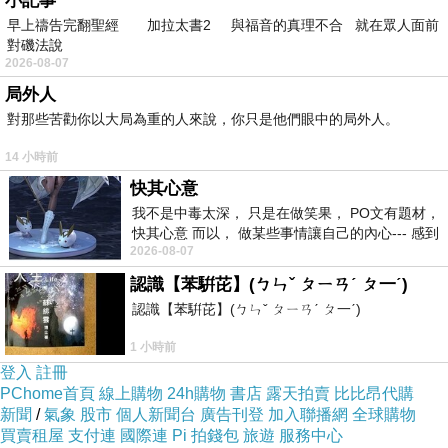
小記事
香噴噴的熱狗，覺得好鹹呢！不過只是墊個肚子，也沒時
早上禱告完翻聖經 加拉太書2 與福音的真理不合 就在眾人面前
對磯法說
間管食物了，塞下肚子，眼看指針滴答衝向三點鐘方向，
2026-08-07
連忙趕往集合點，整個國王學院的門口根本是遊客集散
局外人
場，擠滿了各家的旅客。
對那些苦勸你以大局為重的人來說，你只是他們眼中的局外人。
14 小時前
導遊王先生帶著大家，第一站來到數學橋(Mathematical
快其心意
Bridge)，傳說牛頓造橋用了精密的算數將木板搭起來，不
我不是中毒太深， 只是在做笑果， PO文有題材，
快其心意 而以， 做某些事情讓自己的內心--- 感到
用任何一根釘子造了橋，後來王后學院學生想知道怎麼可
2026-08-07
愉快。
能沒釘子，拆掉後裝不回去，所以現在的身影有釘子。
認識【苯騈芘】(ㄅㄣˇ ㄆㄧㄢˊ ㄆ一ˊ)
認識【苯騈芘】(ㄅㄣˇ ㄆㄧㄢˊ ㄆ一ˊ)
根據考證這只是個美麗的傳說，橋並非牛頓造的，造橋之
1 小時前
初也有使用釘子，只是穿梭在康河美景，這穿鑿附會的故
登入
註冊
事增添會心一笑的浪漫，沒有人會去計較事實虛假的。
PChome首頁
線上購物
24h購物
書店
露天拍賣
比比昂代購
新聞
/
氣象
股市
個人新聞台
廣告刊登
加入聯播網
全球購物
買賣租屋
支付連
國際連
Pi 拍錢包
旅遊
服務中心