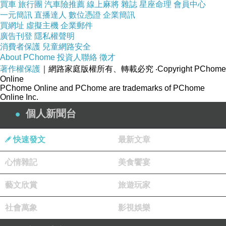
買車
旅行團
汽車險推薦
線上麻將
雜誌
星座命理
會員中心
一元簡訊
直播達人
數位憑證
企業簡訊
買網址
虛擬主機
企業郵件
廣告刊登
隱私權聲明
消費者保護
兒童網路安全
About PChome
投資人聯絡
徵才
著作權保護
｜網路家庭版權所有、轉載必究
‧Copyright PChome
Online
PChome Online and PChome are trademarks of PChome
Online Inc.
個人新聞台
快速發文
最新文章
心情雜記
美食饗宴
藝文欣賞
旅遊玩家
接著又穿過了一些校區，劍橋的確美，黃石建築、深邃木
社會萬象
影視娛樂
門在在都訴說著八百年來的歷史，英國人深諳如何捍衛家
園中的傳統和文化，經歷過這麼多戰爭，總能盡力保留一