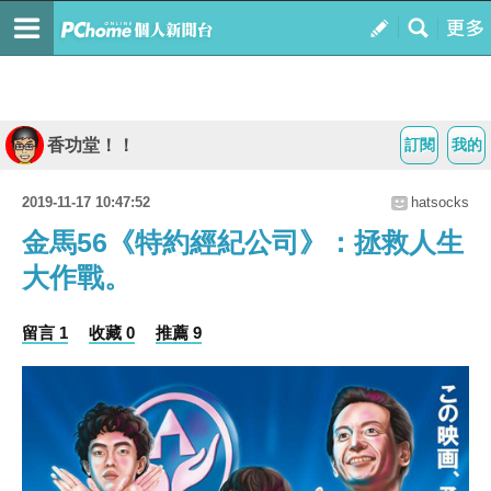
香功堂！！
訂閱
我的
2019-11-17 10:47:52
hatsocks
金馬56《特約經紀公司》：拯救人生
大作戰。
留言 1
收藏 0
推薦 9