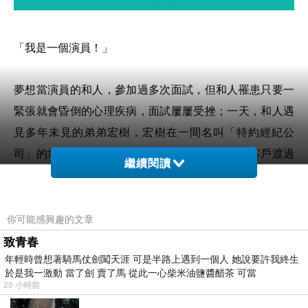
「我是一個演員！」
夢想當演員的和人，參加過多次面試，但和人罹患只要一
緊張就會昏倒的心理疾病，面試屢屢受挫；一天，和人遇
見多年未見的弟弟宏樹，宏樹在一間名叫「特約經紀公
司」的場所上班，這家公司專門出借演員，幫助客戶渡過
繼續閱讀
生活上的難關；和人在宏樹的引薦下，成為「特約經紀公
司」的一員。未久，公司接到一宗大案子，一名年輕女孩
向特約經紀公司求救，希望他們能夠幫忙揭穿一個名叫幸
你可能感興趣的文章
福丸的邪教洗腦團體真面目，拯救遭邪教團體剝削卻又深
致青春
年輕時曾想著騎馬仗劍闖天涯 可是半路上遇到一個人 她說要許我終生
陷其中不識真相的姐姐里奈小姐......
於是我一激動 當了劍 賣了馬 從此一心柴米油鹽醬醋茶 可當
20 小時前
《特約經紀公司》是《一屍到底》導演上田慎一郎新作。
…