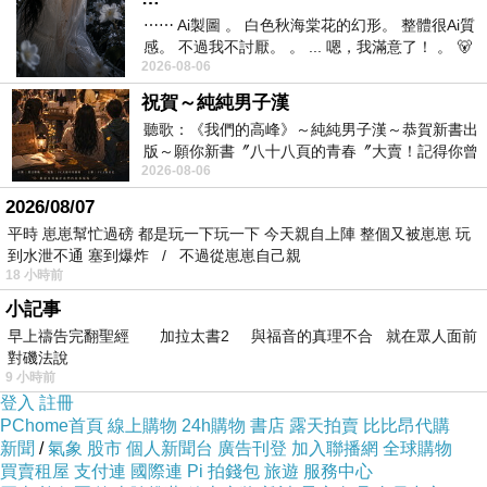
我很喜歡《一屍到底》，後來推薦給朋友看，朋友表示電
⋯⋯ Ai製圖 。 白色秋海棠花的幻形。 整體很Ai質
感。 不過我不討厭。 。 ... 嗯，我滿意了！ 。 🐻
影不難看，但因為跟之前某部片很像，所以他笑得沒有很
2026-08-06
昨中
開心也不特別驚喜。觀賞《特約經紀公司》時，全場觀眾
祝賀～純純男子漢
很捧場，笑聲一波接一波，中段一度有熱情觀眾突然鼓掌
聽歌：《我們的高峰》～純純男子漢～恭賀新書出
版～願你新書〞八十八頁的青春〞大賣！記得你曾
叫好，但我始終有著看「胡鬧劇」的感覺，情緒一直無法
2026-08-06
經在我的版留言…「好讚的圖^^感覺大家
投入，加上電影結尾的翻轉，又跟1997年的某部片實在太
2026/08/07
像，使得我抱著一點點小期待入場，帶著不如預期的失望
平時 崽崽幫忙過磅 都是玩一下玩一下 今天親自上陣 整個又被崽崽 玩
到水泄不通 塞到爆炸 / 不過從崽崽自己親
離場。
18 小時前
小記事
只能說，《特約經紀公司》演完時，獲得兩次觀眾鼓掌致
早上禱告完翻聖經 加拉太書2 與福音的真理不合 就在眾人面前
對磯法說
意，說明大半觀眾對本片的喜愛，但《特約經紀公司》是
9 小時前
我今年金馬影展看到目前為止，映後投票的最低分。
登入
註冊
PChome首頁
線上購物
24h購物
書店
露天拍賣
比比昂代購
新聞
/
氣象
股市
個人新聞台
廣告刊登
加入聯播網
全球購物
(
底下會提及關鍵劇情，請斟酌閱讀
)
買賣租屋
支付連
國際連
Pi 拍錢包
旅遊
服務中心