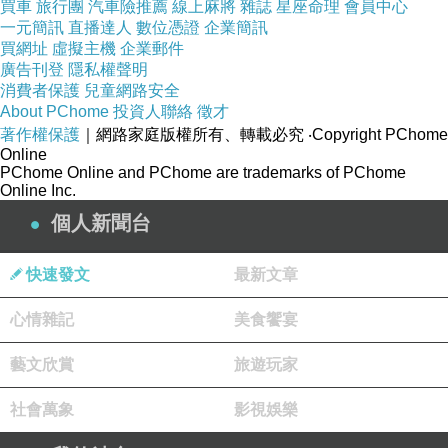
買車
旅行團
汽車險推薦
線上麻將
雜誌
星座命理
會員中心
一元簡訊
直播達人
數位憑證
企業簡訊
買網址
虛擬主機
企業郵件
廣告刊登
隱私權聲明
消費者保護
兒童網路安全
About PChome
投資人聯絡
徵才
著作權保護
｜網路家庭版權所有、轉載必究
‧Copyright PChome
Online
PChome Online and PChome are trademarks of PChome
Online Inc.
個人新聞台
快速發文
最新文章
心情雜記
美食饗宴
《特約經紀公司》的劇本不會不好，仔細推敲，劇情前後
藝文欣賞
旅遊玩家
呼應，早早埋好了哏。電影第一部分是：經紀公司的演員
們，攜手揭穿邪教團體真面目的熱血。電影的第二部分
社會萬象
影視娛樂
是：原來所有事件都是假的，和人以為自己要幫助他人，