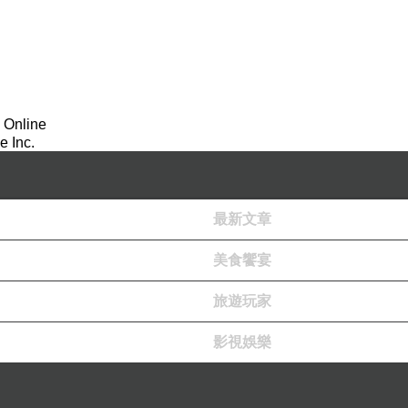
 Online
 Inc.
最新文章
美食饗宴
旅遊玩家
影視娛樂