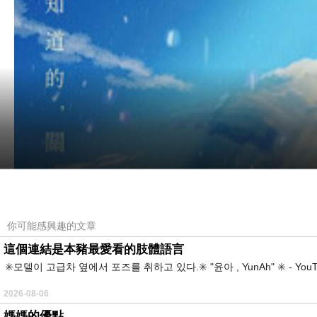
你可能感興趣的文章
這個連結是本豬最愛看的肢體語言
✳️모델이 고급차 옆에서 포즈를 취하고 있다.✳️ "윤아 , YunAh" ✳️ 
2026-08-06
媽媽的優點