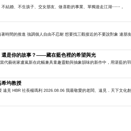
俠生活：不結婚、不生孩子、交女朋友、做喜歡的事業、單獨遊走江湖⋯⋯，
隨著時間的推進 強調個人自由不忍耐 想要找三觀接近的不要說對象 連朋
，還是你的故事？——藏在藍色裡的希望與光
」 當代藝術家盧嵐新在此幅兼具童趣靈動與抽象韻味的新作中，用湛藍的
高希均教授
 HBR 社長楊瑪利 2026.08.06 我最敬愛的老闆、遠見．天下文