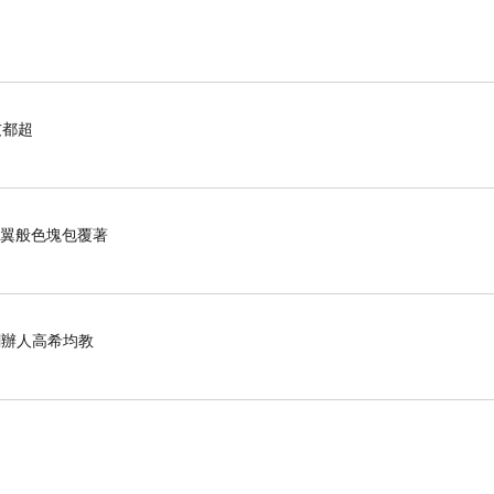
友都超
羽翼般色塊包覆著
化創辦人高希均教