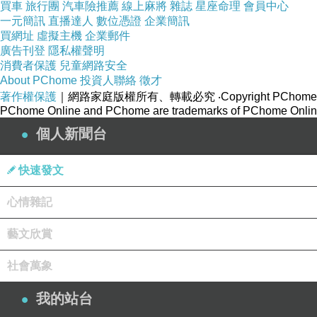
買車
旅行團
汽車險推薦
線上麻將
雜誌
星座命理
會員中心
一元簡訊
直播達人
數位憑證
企業簡訊
買網址
虛擬主機
企業郵件
廣告刊登
隱私權聲明
消費者保護
兒童網路安全
About PChome
投資人聯絡
徵才
著作權保護
｜網路家庭版權所有、轉載必究
‧Copyright PChome
PChome Online and PChome are trademarks of PChome Online
個人新聞台
快速發文
心情雜記
藝文欣賞
社會萬象
我的站台
「這是只有我和她才知道的關於世界的秘密。」