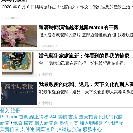
2026 年 8 月 6 日媽媽從前在《北窗內外》散文中寫到理想的遊
2026-08-06
隨著時間演進越來越難Match的三觀
很久沒看葳老闆的影片 這部還蠻推薦的 但 我發現
2026-08-06
當代藝術家盧嵐新：你看到的是我的輪廓
💙 「我把自己藏在藍色裡，卻把希望留在光裡。
3 小時前
我最敬愛的老闆、遠見．天下文化創辦人
我最敬愛的老闆、遠見．天下文化創辦人高希均教授 遠見
1 小時前
登入
註冊
PChome首頁
線上購物
24h購物
書店
露天拍賣
比比昂代購
新聞
/
氣象
股市
個人新聞台
廣告刊登
加入聯播網
全球購物
買賣租屋
支付連
國際連
Pi 拍錢包
旅遊
服務中心