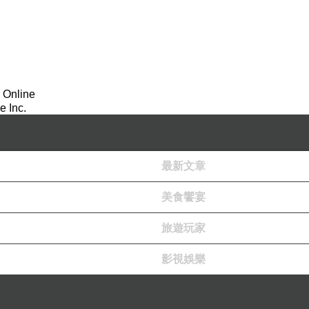
 Online
 Inc.
最新文章
美食饗宴
旅遊玩家
影視娛樂