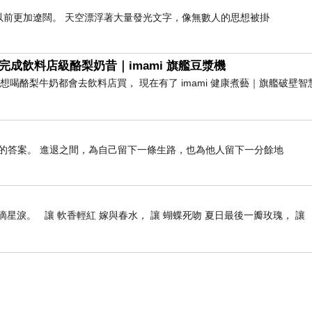
以前更加遼闊。 天空漂浮著大量發光文字，像無數人的思想被掛
完成飲料店級酪梨奶昔｜imami 旗艦豆漿機
前想喝酪梨牛奶都會去飲料店買， 現在有了 imami 健康煮藝｜旗艦破壁
的答案。 進退之間，為自己留下一條生路，也為他人留下一分餘地
星淚。 讓 軟香輕紅 嫁與春水， 讓 蝴蝶死吻 夏日最後一瓣玫瑰， 讓