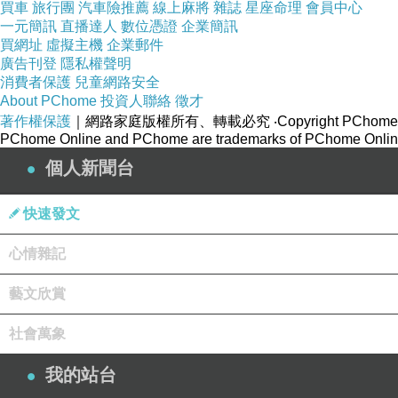
買車
旅行團
汽車險推薦
線上麻將
雜誌
星座命理
會員中心
一元簡訊
直播達人
數位憑證
企業簡訊
買網址
虛擬主機
企業郵件
廣告刊登
隱私權聲明
消費者保護
兒童網路安全
About PChome
投資人聯絡
徵才
著作權保護
｜網路家庭版權所有、轉載必究
‧Copyright PChome
PChome Online and PChome are trademarks of PChome Online
個人新聞台
快速發文
心情雜記
藝文欣賞
社會萬象
我的站台