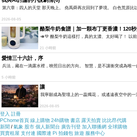
我與AI討論的小說劇情(6)
第六章：四人的天堂 那天晚上。 堯禹舜再次回到了夢境。 白色荒原比
2026-08-05
酪梨牛奶食譜｜加一顆布丁更香濃！120秒
🥑💚 酪梨牛奶這樣打，真的太濃、太好喝了！ 以
21 小時前
愛情三十六計，序
兵法，藏在一滴露水裡，映照日出的方向。 智慧，是不讓衝突成為唯一
5 小時前
讓
我寧願成為聖壇上的一蕊燭花， 或遙遠夜空中的一滴
2026-08-05
登入
註冊
PChome首頁
線上購物
24h購物
書店
露天拍賣
比比昂代購
新聞
/
氣象
股市
個人新聞台
廣告刊登
加入聯播網
全球購物
買賣租屋
支付連
國際連
Pi 拍錢包
旅遊
服務中心