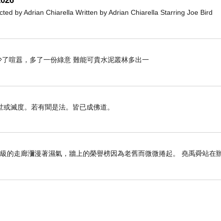
026
Adrian Chiarella Written by Adrian Chiarella Starring Joe Bird
》 少了喧囂，多了一份綠意 難能可貴水泥叢林多出一
世或滅度。若有聞是法。皆已成佛道。
年級的走廊瀰漫著濕氣，牆上的榮譽榜因為老舊而微微捲起。 堯禹舜站在