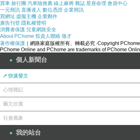
買車
旅行團
汽車險推薦
線上麻將
雜誌
星座命理
會員中心
一元簡訊
直播達人
數位憑證
企業簡訊
買網址
虛擬主機
企業郵件
廣告刊登
隱私權聲明
消費者保護
兒童網路安全
About PChome
投資人聯絡
徵才
著作權保護
｜網路家庭版權所有、轉載必究
‧Copyright PChome
PChome Online and PChome are trademarks of PChome Online
個人新聞台
快速發文
心情雜記
藝文欣賞
社會萬象
小學四年級的青山喜歡寫筆記喜歡做研究，還喜歡牙醫診所
我的站台
後一起研究企鵝之謎；然而這個小鎮不只有企鵝謎團尚待解