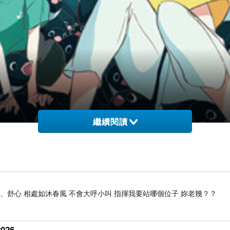
繼續閱讀
、舒心 相處如沐春風 不會大呼小叫 指揮我要站哪個位子 妳老幾？？