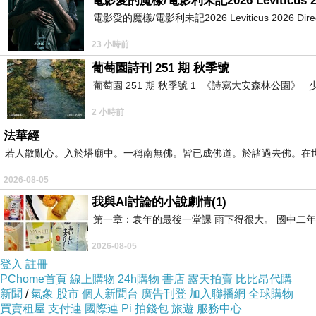
電影愛的魔樣/電影利未記2026 Leviticus 2
電影愛的魔樣/電影利未記2026 Leviticus 2026 Directed by 
23 小時前
葡萄園詩刊 251 期 秋季號
葡萄園 251 期 秋季號 1 《詩寫大安森林公園
2 小時前
法華經
若人散亂心。入於塔廟中。一稱南無佛。皆已成佛道。於諸過去佛。在
2026-08-05
我與AI討論的小說劇情(1)
第一章：袁年的最後一堂課 雨下得很大。 國中二
2026-08-05
登入
註冊
PChome首頁
線上購物
24h購物
書店
露天拍賣
比比昂代購
新聞
/
氣象
股市
個人新聞台
廣告刊登
加入聯播網
全球購物
買賣租屋
支付連
國際連
Pi 拍錢包
旅遊
服務中心