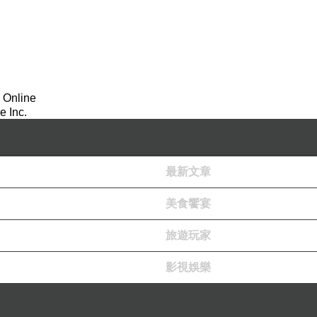
 Online
 Inc.
最新文章
美食饗宴
旅遊玩家
影視娛樂
的漂亮大姐姐，他想要趕快長大好跟大姐姐結婚；一天，青山居
開，青山在與大姐姐相處過程中，發現大姐姐跟神祕企鵝有著奇