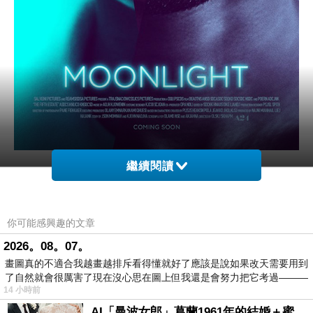
繼續閱讀
「你知道那些男生為何欺負他，你看過他走路的樣子
嗎？」
你可能感興趣的文章
2026。08。07。
Barry Jenkins導演把《月光下的藍色男孩》拍的像一首
畫圖真的不適合我越畫越排斥看得懂就好了應該是說如果改天需要用到
詩，很多時刻都只是點到為止，需要觀眾自行意會，影片
了自然就會很厲害了現在沒心思在圖上但我還是會努力把它考過———
14 小時前
書寫夏隆的成長歲月，分成：小個(Little)、夏隆(Chiron)和
AI「曼波女郎」葛蘭1961年的結婚＋蜜月旅行 #戀上老電影 #葛蘭 #粟子