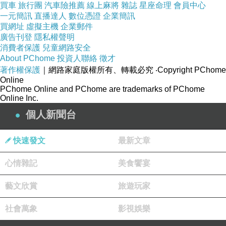
買車
旅行團
汽車險推薦
線上麻將
雜誌
星座命理
會員中心
她日後會不會拋棄自己小孩？老師堅定的說不會，他們又
一元簡訊
直播達人
數位憑證
企業簡訊
問，就算他(嬰兒)一直放屁也不會放棄？就算他脖子長的
買網址
虛擬主機
企業郵件
廣告刊登
隱私權聲明
像長頸鹿也不放棄？就算........；《酷瓜人生》結局收在這
消費者保護
兒童網路安全
聽來童趣可愛的提問上，但
仔細想想，那一句句「就算怎
About PChome
投資人聯絡
徵才
樣也不會放棄」的話語，其實都是育幼院孩子們焦慮心情
著作權保護
｜網路家庭版權所有、轉載必究
‧Copyright PChome
Online
的投射
，真的可以犯錯又被原諒嗎、真的可以被理解與包
PChome Online and PChome are trademarks of PChome
Online Inc.
容而不會被拋棄嗎？世界上真的存在有不離不棄的幸福
個人新聞台
嗎？
《酷瓜人生》拍得不悲情(甚至讓人感受到愛的可能救贖力
快速發文
最新文章
量)，可是我看著看著，心情依舊哀愁了起來。
心情雜記
美食饗宴
最後，伊卡希望大家稱呼他為「酷瓜Courgette」(母親對
藝文欣賞
旅遊玩家
他的暱稱)，上網查了一下「Courgette」意思，原來是一
社會萬象
影視娛樂
種瓜類植物(台灣稱為櫛瓜)，難怪育幼院孩子西蒙故意喊
伊卡「地瓜」，櫛瓜顏色翠綠弧形外觀飽滿優美，地瓜顏