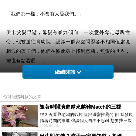
「我們都一樣，不會有人愛我們。」
伊卡父親早逝，母親有暴力傾向，一次意外奪走母親性
命，他被送往育幼院，認識一群家庭問題各不相同但處境
相似的孩子們，他們在彼此身上找到慰藉，無愛的世界，
總也有點溫暖......。
繼續閱讀
《酷瓜人生》開場，伊卡做了個風箏，上頭畫著超人圖
案，伊卡打開窗戶讓風箏在天空翱翔，風箏是伊卡對過世
你可能感興趣的文章
父親的思念，風箏上的超人圖案與綁住風箏的長線，或許
隨著時間演進越來越難Match的三觀
暗示伊卡(或其他育幼院孩子)
「難以高飛」
的生命困境
很久沒看葳老闆的影片 這部還蠻推薦的 但 我發現
吧。
隨著時間的推進 強調個人自由不忍耐 想要找三觀
2026-08-06
接近的不要說對象 連朋友都超
《酷瓜人生》的動畫技術樸實，不像《酷寶：魔弦傳說》