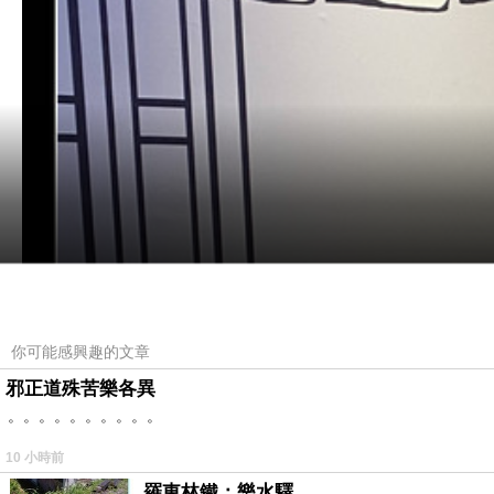
你可能感興趣的文章
邪正道殊苦樂各異
。。。。。。。。。。
10 小時前
羅東林鐵：樂水驛