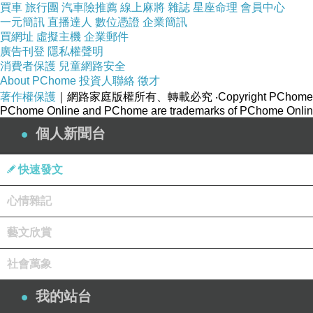
買車
旅行團
汽車險推薦
線上麻將
雜誌
星座命理
會員中心
一元簡訊
直播達人
數位憑證
企業簡訊
買網址
虛擬主機
企業郵件
廣告刊登
隱私權聲明
消費者保護
兒童網路安全
About PChome
投資人聯絡
徵才
著作權保護
｜網路家庭版權所有、轉載必究
‧Copyright PChome
PChome Online and PChome are trademarks of PChome Online
個人新聞台
快速發文
心情雜記
藝文欣賞
社會萬象
我的站台
暖鍋物的地理位置算很隱密吧 在巷弄裡而且還在2