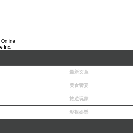
 Online
 Inc.
最新文章
美食饗宴
旅遊玩家
影視娛樂
樓 從一樓看起來不仔細看會找不到 不過只要認明這