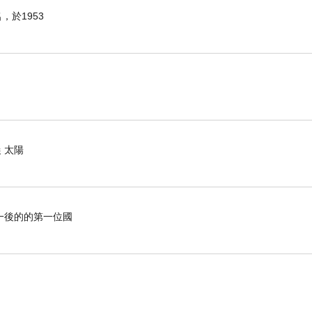
於1953
 太陽
一後的的第一位國