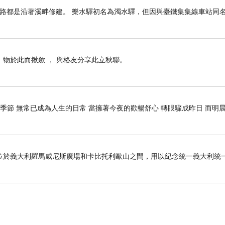
路都是沿著溪畔修建。 樂水驛初名為濁水驛，但因與臺鐵集集線車站同名，
， 物於此而揪歛 ， 與格友分享此立秋聯。
季節 無常已成為人生的日常 當擁著今夜的歡暢舒心 轉眼驟成昨日 而明晨
位於義大利羅馬威尼斯廣場和卡比托利歐山之間，用以紀念統一義大利統