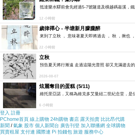
抵達樂水驛前會先經過5-7號隧道及橫越碼崙溪，鐵
12 小時前
歲律禪心 - 半塘新月朦朧醉
來到了立秋 ， 意味著夏天即將過去 ， 秋 ，揪也 
22 小時前
立秋
預告夏天將行漸遠 走過這陽光普照 卻又充滿逝去的
2026-08-07
炫麗奪目的蛋糕 (5/11)
維托里亞諾，又稱為維克多艾曼紐二世紀念堂，是
6 小時前
登入
註冊
PChome首頁
線上購物
24h購物
書店
露天拍賣
比比昂代購
新聞
/
氣象
股市
個人新聞台
廣告刊登
加入聯播網
全球購物
買賣租屋
支付連
國際連
Pi 拍錢包
旅遊
服務中心