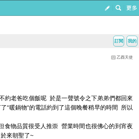
訂閱
我的
乙酉天使
不約老爸吃個飯呢 於是一聲號令之下弟弟們都回來
了"暖鍋物"的電話約到了這個晚餐稍早的時間 所以
貴但食物品質很受人推崇 營業時間也很佛心的到宵夜
終於來朝聖了~