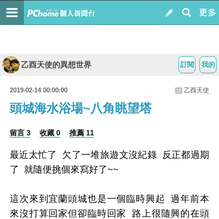
乙酉天使的異想世界
訂閱
我的
2019-02-14 00:00:00
乙酉天使
頭城海水浴場~八角眺望塔
留言 3
收藏 0
推薦 11
最近太忙了 欠了一堆旅遊文沒紀錄 反正都過期
了 就隨便挑個來寫好了~~
這次來到宜蘭頭城也是一個臨時興起 過年前本
來沒打算回家但卻臨時回家 路上很隨興的在頭