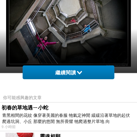
繼續閱讀
眺望臺小小的其實不大 整個空間就是這樣一個
約4層樓高的迴轉樓梯 說真的人多時真的不好拍
你可能感興趣的文章
大家都會好奇的探頭往下看 好像很難不去拍到
初春的草地遇ㄧ小蛇
旁人 我們趁空檔拍了幾張 乾乾淨淨只有我們真
青黑相間的花紋 像穿著美麗的春服 牠氣定神閒 緩緩沿著草地的起伏
好~
爬過坑洞、小丘 那麼的悠閒 無所畏懼 牠爬過整片草地 向
9 小時前
靈魂相願