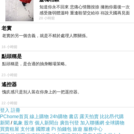
知道你永不回來 悲痛心情難按捺 擁抱你最後一次
感受微弱體溫時 重逢盼望交給祢 祢說天國再見面
20 小時前
此刻忍淚說別離 他日靈魂再
老實
老實的另一個含義，就是不精於處理人際關係。
16 小時前
點頭稱是
點頭稱是，是合適的抽身離場策略。
23 小時前
遙控器
愧疚感只是别人装在你身上的一把遥控器。
有人說這個眺望台最乾淨的地方應該就是正中的
這塊空地了 每天都有人躺在這裡拍照 地板應該
22 小時前
登入
註冊
都被擦的光亮亮的~~
PChome首頁
線上購物
24h購物
書店
露天拍賣
比比昂代購
新聞
/
氣象
股市
個人新聞台
廣告刊登
加入聯播網
全球購物
買賣租屋
支付連
國際連
Pi 拍錢包
旅遊
服務中心