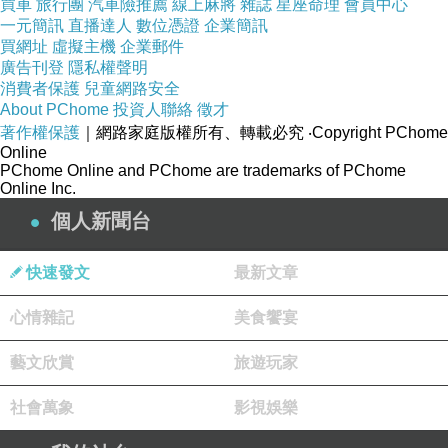
買車
旅行團
汽車險推薦
線上麻將
雜誌
星座命理
會員中心
一元簡訊
直播達人
數位憑證
企業簡訊
買網址
虛擬主機
企業郵件
廣告刊登
隱私權聲明
消費者保護
兒童網路安全
About PChome
投資人聯絡
徵才
著作權保護
｜網路家庭版權所有、轉載必究
‧Copyright PChome
Online
PChome Online and PChome are trademarks of PChome
Online Inc.
個人新聞台
快速發文
最新文章
換了幾種隊形拍照 不論怎麼拍都是想要拍出這
心情雜記
美食饗宴
八角迴旋梯呈現出這樣層層疊疊的畫面 規律中
帶點迷幻 很特別阿~
藝文欣賞
旅遊玩家
社會萬象
影視娛樂