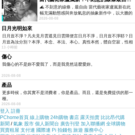
本書從羅伯與安娜相遇的始末說起，之後因
🌊 不刻意的線條，最自由 當代藝術家盧嵐新在此
幅充滿動態感與奔放氣息的抽象新作中，以大膽的
愛結合，在歷經數度流產後讓夫妻倆更加契合，
2026-08-08
藍色顏料在白色畫布上揮灑、壓印與流淌
這是只有他們知道的秘密，彼此相互舔舐傷口安
日月光明如來
慰，
日月豈不淨？凡夫見月雲遮見日雲障便言日月不淨，日月豈不淨耶？日
嘗試任何可以懷孕的機會，好不容易得到了
月豈為汝分別？本淨、本念、本法、本心。真性本然，體自空寂，性相
傑克，幸福總是來的這麼突然，但
好景不常，
13 小時前
...
傷心
年幼的傑克確診腦瘤，從原本良性到最後復發轉
我傷心的不是妳不愛我了，而是我竟然這麼愛妳。
為惡性腫瘤，做為父母的心路歷程，為了最後的
陪伴與治療意見分歧，至最終一起緬懷最愛的兒
2026-08-08
子，如何從深淵一起爬起，努力站起來為自己也
產品
為傑克活下去。
更多時候，你其實不是消費者，你是產品。而且，還是免費提供的那一
種。
運用親身經歷的方式，寫作出來的文字更能
2026-08-08
打動人心，那種椎心刺骨之痛，也只有經歷過才
登入
註冊
知道，強調父親在家庭中的角色，陪伴孩子讀
PChome首頁
線上購物
24h購物
書店
露天拍賣
比比昂代購
新聞
/
氣象
股市
個人新聞台
廣告刊登
加入聯播網
全球購物
書、玩樂、有空便帶著孩子到處走走，不再讓
3C
買賣租屋
支付連
國際連
Pi 拍錢包
旅遊
服務中心
產品當代理爸媽，凡事親力親為，畢竟孩子的童