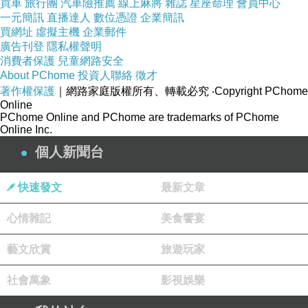
買車
旅行團
汽車險推薦
線上麻將
雜誌
星座命理
會員中心
年只有一次，無法重來，也因為只生一位，所以
一元簡訊
直播達人
數位憑證
企業簡訊
買網址
虛擬主機
企業郵件
父母將所有的愛都給予了他，但他突然的逝去，
廣告刊登
隱私權聲明
讓雙親還沒做好準備將關愛收回，以至於往後幾
消費者保護
兒童網路安全
年都活在哀傷之中無法走出。
About PChome
投資人聯絡
徵才
著作權保護
｜網路家庭版權所有、轉載必究
‧Copyright PChome
故事尾聲，描述痛失愛子後，除了反省還相
Online
互指責，忘記對方與自己一樣痛苦，安娜堅強的
PChome Online and PChome are trademarks of PChome
Online Inc.
用忙碌與充實來淡化對稚子的思念，而羅伯卻過
著渾渾噩噩用酒買醉的生活，不一樣的處理方式
個人新聞台
也令他們逐漸失去彼此
還好最終他們勇於面對
...
快速發文
最新文章
心中疙瘩，認錯與原諒使他們找回原本那份真摯
的愛情。
心情雜記
美食饗宴
是部親情流露，卻無限感傷的小說，細膩的
描寫父母知道幼子即將離開人世的徬徨無助以及
藝文欣賞
旅遊玩家
看著他受到折磨而掩面痛哭，刻畫出父母與孩子
社會萬象
影視娛樂
間不可抹殺的情感，表達對家人的愛要即時，孩
子對死亡懵懂無知，為了不讓孩子因為懼怕而畏