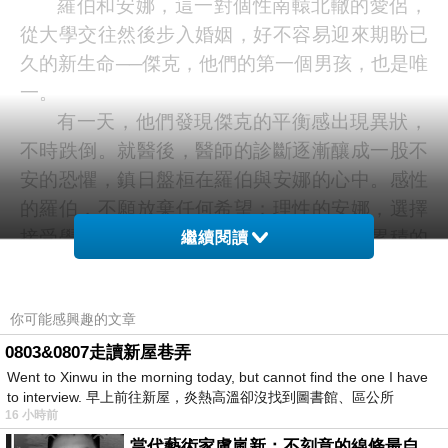
羅伯和安娜，這一對個性南轅北轍的愛侶，
從大學交往然後步入婚姻，好不容易迎來期盼已
久的新生命
──
傑克，他們的第一個男孩，也是唯
一。
有一天，他們發現傑克的平衡感出現異狀，
不時跌倒。就醫後，醫師的診斷逐漸釀成一股不
安的恐懼，鎮日盤桓在羅伯與安娜的心中。感性
的羅伯，不願放棄任何希望；理性的安娜，選擇
接受學習放下。他們用無盡的睡眠與不斷累積的
繼續閱讀
帳單，對抗傑克罹患的「星狀細胞瘤」。傑克的
健康一會兒好轉，一會兒又急轉直下。當孩子的
你可能感興趣的文章
呼吸聲越來越微弱，這個家也會跟著消失嗎？
生命的不可測量，為人們帶來希望，也帶來
0803&0807走讀新屋巷弄
Went to Xinwu in the morning today, but cannot find the one I have
心碎，即使是徹底破碎的心，也能夠學會再次跳
to interview. 早上前往新屋，炎熱高溫卻沒找到圖書館、區公所
動。
16 小時前
心得：
當代藝術家盧嵐新：不刻意的線條最自由，讓色彩流動、筆觸自己說話