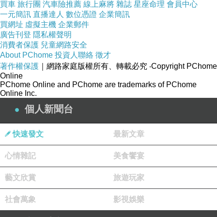
買車
旅行團
汽車險推薦
線上麻將
雜誌
星座命理
會員中心
一元簡訊
直播達人
數位憑證
企業簡訊
買網址
虛擬主機
企業郵件
廣告刊登
隱私權聲明
消費者保護
兒童網路安全
About PChome
投資人聯絡
徵才
著作權保護
｜網路家庭版權所有、轉載必究
‧Copyright PChome
Online
PChome Online and PChome are trademarks of PChome
Online Inc.
個人新聞台
快速發文
最新文章
心情雜記
美食饗宴
藝文欣賞
旅遊玩家
社會萬象
影視娛樂