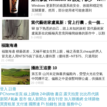
Windows 更新對於維護系統安全、效能和穩定性
幹嘛把自己的人生過得這麼痛苦
至關重要。然而，部分使用者可能會遇到
哪有什麼永遠
2 小時前
Windows 11 設定應用程式中缺少「Windows 更
新」
想太多
當代藝術家盧嵐新：背上行囊，去一個沒有人認識你的地方——看風景，也遇見渴望出發的自己
🎒 放下熟悉的自己，踏上未知的旅程 當代藝術家
盧嵐新在此幅極具意境與極簡線條的新作中，以顆
5 小時前
粒感豐富的灰綠粗糙背景，搭配凝練且具
福隆海邊
領悟
上一篇：
福隆海邊 棋藝甚差，又極不被女生對上眼，極之吝嗇又cheap的男人
冒充老人用NT$75搞了張老人優待票（優待票─NT$75。只適用於
自以為是
下一篇：
21 小時前
攝政王追妻 10
第五章 山河未定御書房偏殿內，熒瑩火光在空氣
中閃爍不定。偏殿之中是個暫時辦公處，供攝政王
20 小時前
於皇宮內廷裡處理公務已然很多年。房內
登入
註冊
PChome首頁
線上購物
24h購物
書店
露天拍賣
比比昂代購
新聞
/
氣象
股市
個人新聞台
廣告刊登
加入聯播網
全球購物
買賣租屋
支付連
國際連
Pi 拍錢包
旅遊
服務中心