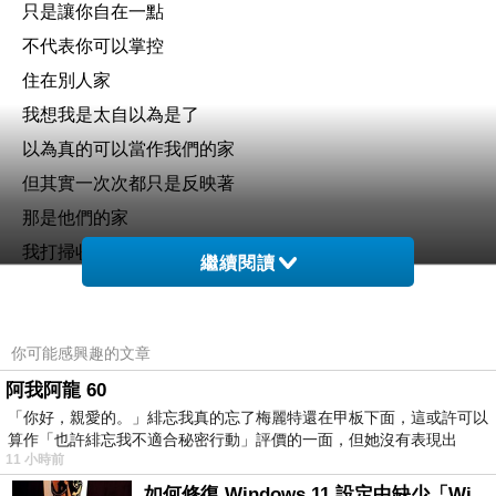
只是讓你自在一點
不代表你可以掌控
住在別人家
我想我是太自以為是了
以為真的可以當作我們的家
但其實一次次都只是反映著
那是他們的家
我打掃收納整理
繼續閱讀
都是自己吃飽太閒
人家搞不好還高興來了個女傭
你可能感興趣的文章
與其浪費時間做這些
阿我阿龍 60
不如好好整理我自己的人生
「你好，親愛的。」緋忘我真的忘了梅麗特還在甲板下面，這或許可以
如果我不喜歡另一半常常撞到我讓我受傷
算作「也許緋忘我不適合秘密行動」評價的一面，但她沒有表現出
那也很簡單
11 小時前
再換一個就好了
如何修復 Windows 11 設定中缺少「Windows 更新」？